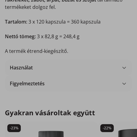
termékeket dolgoz fel.
Tartalom:
3 x 120 kapszula = 360 kapszula
Nettó tömeg:
3 x 82,8 g = 248,4 g
A termék étrend-kiegészítő.
Használat
Figyelmeztetés
Gyakran vásároltak együtt
-23%
-22%