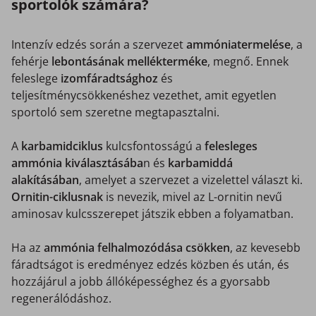
sportolók számára?
Intenzív edzés során a szervezet
ammóniatermelése
, a
fehérje
lebontásának mellékterméke
, megnő. Ennek
feleslege
izomfáradtsághoz
és
teljesítménycsökkenéshez vezethet, amit egyetlen
sportoló sem szeretne megtapasztalni.
A
karbamidciklus
kulcsfontosságú a
felesleges
ammónia kiválasztásába
n és
karbamiddá
alakításában
, amelyet a szervezet a vizelettel választ ki.
Ornitin-ciklusnak
is nevezik, mivel az L-ornitin nevű
aminosav kulcsszerepet játszik ebben a folyamatban.
Ha az
ammónia felhalmozódása csökken
, az kevesebb
fáradtságot is eredményez edzés közben és után, és
hozzájárul a jobb állóképességhez és a gyorsabb
regenerálódáshoz.