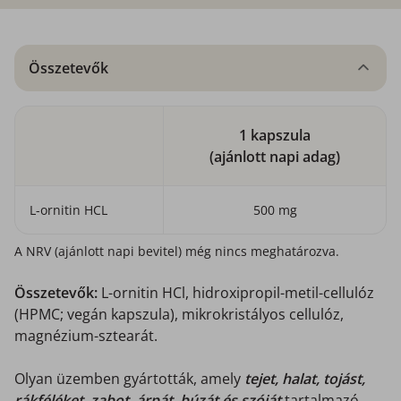
Összetevők
1 kapszula
(ajánlott napi adag)
L-ornitin HCL
500 mg
A NRV (ajánlott napi bevitel) még nincs meghatározva.
Összetevők:
L-ornitin HCl, hidroxipropil-metil-cellulóz
(HPMC; vegán kapszula), mikrokristályos cellulóz,
magnézium-sztearát.
Olyan üzemben gyártották, amely
tejet, halat, tojást,
rákféléket, zabot, árpát, búzát és szóját
tartalmazó