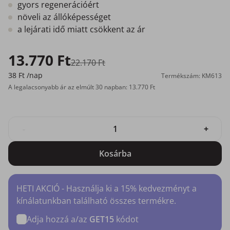
gyors regenerációért
növeli az állóképességet
a lejárati idő miatt csökkent az ár
13.770 Ft
22.170 Ft
38 Ft
/nap
Termékszám: KM613
A legalacsonyabb ár az elmúlt 30 napban: 13.770 Ft
-
+
Kosárba
HETI AKCIÓ - Használja ki a 15% kedvezményt a
kínálatunkban található összes termékre.
Adja hozzá a/az
GET15
kódot