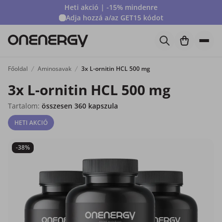
Heti akció | -15% mindenre
Adja hozzá a/az
GET15
kódot
Főoldal
Aminosavak
3x L-ornitin HCL 500 mg
3x L-ornitin HCL 500 mg
Tartalom:
összesen 360 kapszula
HETI AKCIÓ
-38%