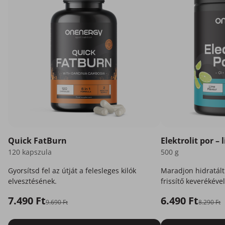
Quick FatBurn
Elektrolit por – 
120 kapszula
500 g
Gyorsítsd fel az útját a felesleges kilók
Maradjon hidratált
elvesztésének.
frissítő keverékével
7.490 Ft
6.490 Ft
9.690 Ft
8.290 Ft