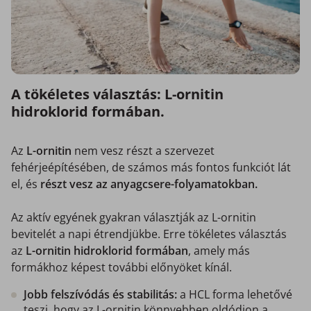
A tökéletes választás: L-ornitin
hidroklorid formában.
Az
L-ornitin
nem vesz részt a szervezet
fehérjeépítésében, de számos más fontos funkciót lát
el, és
részt vesz az anyagcsere-folyamatokban.
Az aktív egyének gyakran választják az L-ornitin
bevitelét a napi étrendjükbe. Erre tökéletes választás
az
L-ornitin hidroklorid formában
, amely más
formákhoz képest további előnyöket kínál.
Jobb felszívódás és stabilitás:
a HCL forma lehetővé
teszi, hogy az L-ornitin könnyebben oldódjon a