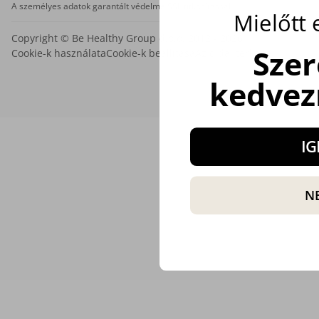
A személyes adatok garantált védelme SSL titkosítással.
Mielőtt
Copyright © Be Healthy Group d.o.o. 2012 - 2026
Sze
Cookie-k használata
Cookie-k beállítása
Az oldal térképe
kedvez
IG
N