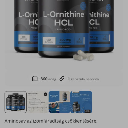
360
1
adag
kapszula naponta
Aminosav az izomfáradtság csökkentésére.