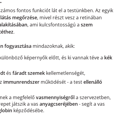
t.
zámos fontos funkciót lát el a testünkben. Az egyik
a
látás megőrzése
, mivel részt vesz a retinában
alakításában
, ami kulcsfontosságú a
szem
téthez
.
in fogyasztása
mindazoknak, akik:
 különböző képernyők előtt, és ki vannak téve a
kék
adt
és
fáradt szemek
kellemetlenségét,
az
immunrendszer
működését - a test
ellenálló
nek a megfelelő
vasmennyiségről
a szervezetben,
epet játszik a vas
anyagcseréjében
- segít a vas
lobin
képződésébe.