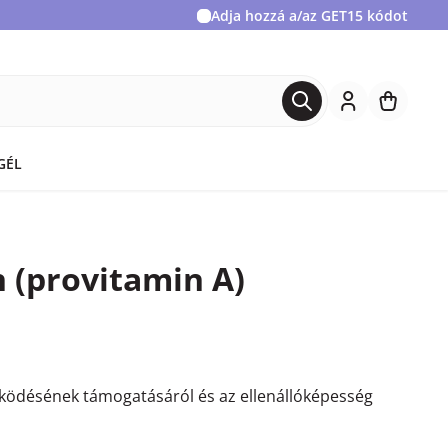
Adja hozzá a/az
GET15
kódot
GÉL
 (provitamin A)
ödésének támogatásáról és az ellenállóképesség