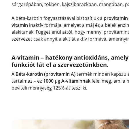
sárgarépában, tökben, kajszibarackban, mangóban, p
A béta-karotin fogyasztásával biztosítjuk a
provitamin
vitamin
inaktív formája, amelyet a máj és a belek enzi
alakítanak. Függetlenül attól, hogy mennyi provitamint
szervezet csak annyit alakít át aktív formává, amenny
A-vitamin – hatékony antioxidáns, amely
funkciót lát el a szervezetünkben.
A
Béta-karotin (provitamin A)
termék minden kapszulá
tartalmaz – ez
1000 µg A-vitaminnak
felel meg, ami a n
beviteli mennyiség 125%-át teszi ki.