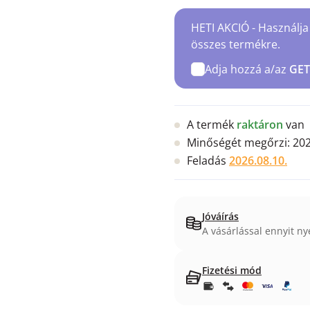
HETI AKCIÓ - Használja
összes termékre.
Adja hozzá a/az
GET
A termék
raktáron
van
Minőségét megőrzi:
202
Feladás
2026.08.10.
Jóváírás
A vásárlással ennyit nye
Fizetési mód