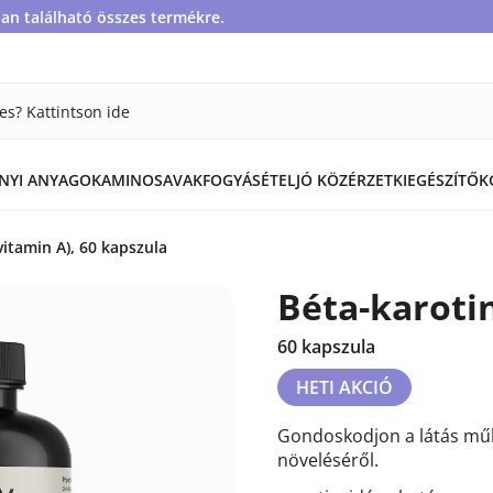
an található összes termékre.
es? Kattintson ide
ÁNYI ANYAGOK
AMINOSAVAK
FOGYÁS
ÉTEL
JÓ KÖZÉRZET
KIEGÉSZÍTŐK
vitamin A), 60 kapszula
Béta-karotin
60 kapszula
HETI AKCIÓ
Gondoskodjon a látás műk
növeléséről.