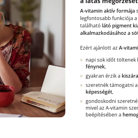
a látás megőrzésé
A-vitamin aktív formája
s
legfontosabb funkciója 
található
látó pigment ki
alkalmazkodásához a sö
Ezért ajánlott az
A-vitam
napi sok időt töltenek
fénynek
,
gyakran érzik a
kiszár
szeretnék támogatni 
képességét
,
gondoskodni szeretné
mivel az A-vitamin szer
beépítésében a
hemog