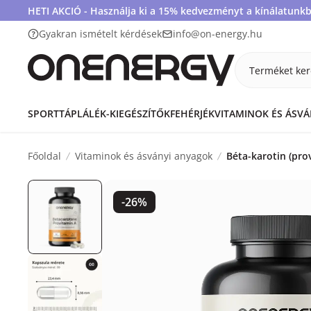
HETI AKCIÓ - Használja ki a 15% kedvezményt a kínálatunkb
Gyakran ismételt kérdések
info@on-energy.hu
Terméket ker
SPORTTÁPLÁLÉK-KIEGÉSZÍTŐK
FEHÉRJÉK
VITAMINOK ÉS ÁSV
Főoldal
Vitaminok és ásványi anyagok
Béta-karotin (pro
-26%