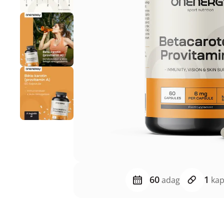
60
1
adag
kap