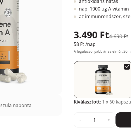
antioxidáns hatás
napi 1000 µg A-vitamin
az immunrendszer, sze
3.490 Ft
4.690 Ft
58 Ft
/nap
A legalacsonyabb ár az elmúlt 30 n
Kiválasztott:
1
x 60 kapszu
szula naponta
-
+