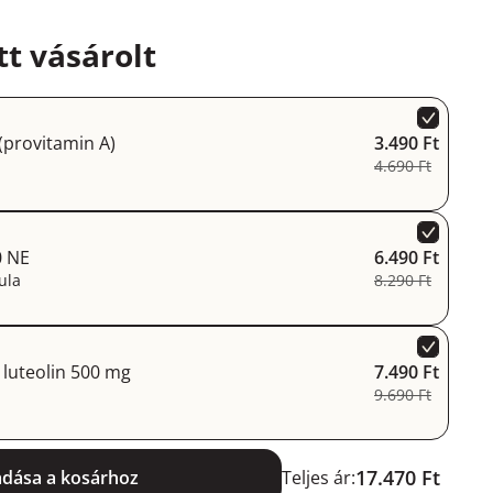
t vásárolt
(provitamin A)
3.490 Ft
4.690 Ft
0 NE
6.490 Ft
ula
8.290 Ft
 luteolin 500 mg
7.490 Ft
9.690 Ft
17.470 Ft
adása a kosárhoz
Teljes ár: