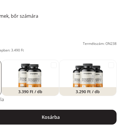
mek, bőr számára
Termékszám: ON238
apban: 3.490 Ft
3.390 Ft
/ db
3.290 Ft
/ db
la
Kosárba