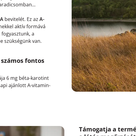
aradicsomban...
 A
bevitelét. Ez az
A-
mekkel aktív formává
 fogyasztunk, a
ire szükségünk van.
 számos fontos
ja 6 mg béta-karotint
api ajánlott A-vitamin-
Támogatja a termé