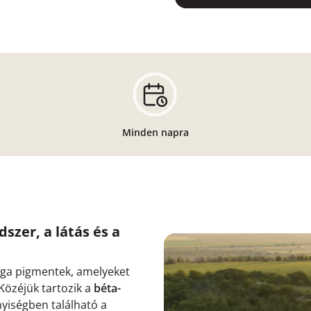
Minden napra
zer, a látás és a
rga pigmentek, amelyeket
Közéjük tartozik a
béta-
yiségben található a