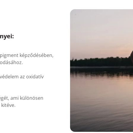
nyei:
ős pigment képződésében,
kodásához.
 védelem az oxidatív
égét, ami különösen
 kitéve.