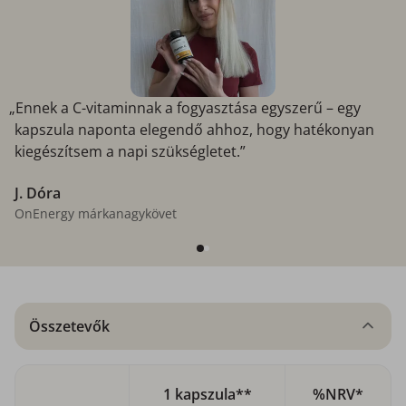
„Ennek a C-vitaminnak a fogyasztása egyszerű – egy
kapszula naponta elegendő ahhoz, hogy hatékonyan
kiegészítsem a napi szükségletet.”
J. Dóra
OnEnergy márkanagykövet
Összetevők
1 kapszula**
%NRV*