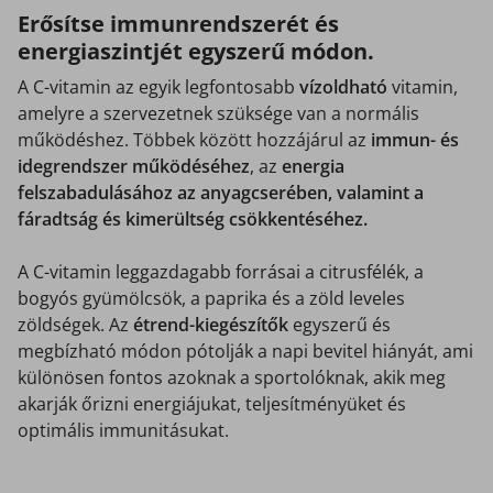
Erősítse immunrendszerét és
energiaszintjét egyszerű módon.
A C-vitamin az egyik legfontosabb
vízoldható
vitamin,
amelyre a szervezetnek szüksége van a normális
működéshez. Többek között hozzájárul az
immun- és
idegrendszer működéséhez
, az
energia
felszabadulásához az anyagcserében, valamint a
fáradtság és kimerültség csökkentéséhez.
A C-vitamin leggazdagabb forrásai a citrusfélék, a
bogyós gyümölcsök, a paprika és a zöld leveles
zöldségek. Az
étrend-kiegészítők
egyszerű és
megbízható módon pótolják a napi bevitel hiányát, ami
különösen fontos azoknak a sportolóknak, akik meg
akarják őrizni energiájukat, teljesítményüket és
optimális immunitásukat.