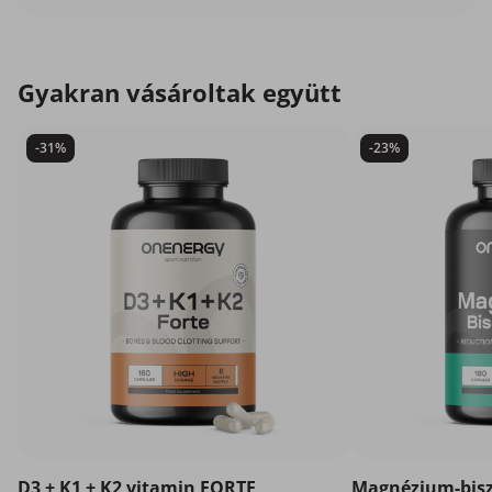
Gyakran vásároltak együtt
-31%
-23%
D3 + K1 + K2 vitamin FORTE
Magnézium-bisz