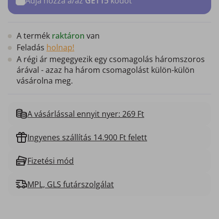
Adja hozzá a/az
GET15
kódot
A termék
raktáron
van
Feladás
holnap!
A régi ár megegyezik egy csomagolás háromszoros
árával - azaz ha három csomagolást külön-külön
vásárolna meg.
A vásárlással ennyit nyer: 269 Ft
Ingyenes szállítás 14.900 Ft felett
Fizetési mód
MPL, GLS futárszolgálat