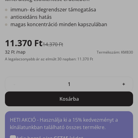
immun- és idegrendszer támogatása
antioxidáns hatás
magas koncentráció minden kapszulában
11.370 Ft
14.370 Ft
32 Ft
/nap
Termékszám: KM830
A legalacsonyabb ár az elmúlt 30 napban: 11.370 Ft
-
+
Kosárba
HETI AKCIÓ - Használja ki a 15% kedvezményt a
kínálatunkban található összes termékre.