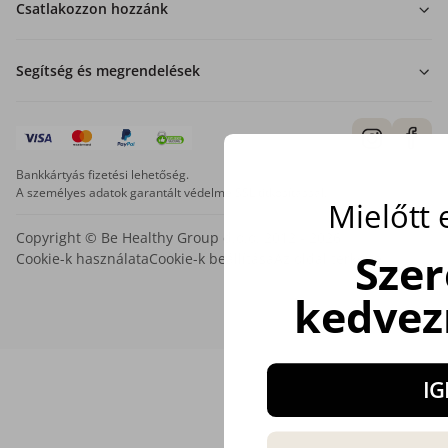
Csatlakozzon hozzánk
Segítség és megrendelések
Bankkártyás fizetési lehetőség.
A személyes adatok garantált védelme SSL titkosítással.
Mielőtt
Copyright © Be Healthy Group d.o.o. 2012 - 2026
Sze
Cookie-k használata
Cookie-k beállítása
Az oldal térképe
kedvez
IG