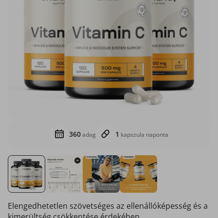
360
1
adag
kapszula naponta
Elengedhetetlen szövetséges az ellenállóképesség és a
kimerültség csökkentése érdekében.