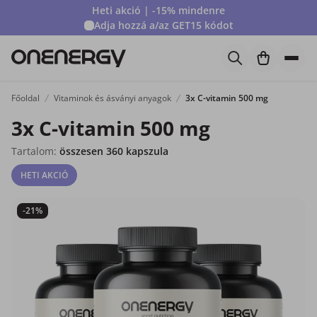
Heti akció | -15% mindenre
Adja hozzá a/az
GET15
kódot
Főoldal
Vitaminok és ásványi anyagok
3x C-vitamin 500 mg
3x C-vitamin 500 mg
Tartalom:
összesen 360 kapszula
HETI AKCIÓ
-21%