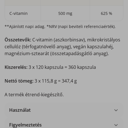
C-vitamin
500 mg
625 %
**Ajánlott napi adag. *NRV (napi beviteli referenciaérték).
Összetevők:
C-vitamin (aszkorbinsav), mikrokristályos
cellulóz (térfogatnövelő anyag), vegán kapszulahéj,
magnézium-sztearát (összetapadásgátló anyag).
Kiszerelés:
3 x 120 kapszula = 360 kapszula
Nettó tömeg:
3 x 115,8 g = 347,4 g
A termék étrend-kiegészítő.
Használat
Figyelmeztetés