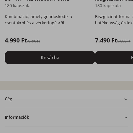
180 kapszula
180 kapszula
Kombináció, amely gondoskodik a
Biszglicinát forma
csontokról és a vérkeringésről.
hatékonyság érdek
az Ön számára.
4.990 Ft
7.490 Ft
7.190 Ft
9.690 Ft
Kosárba
Cég
Információk