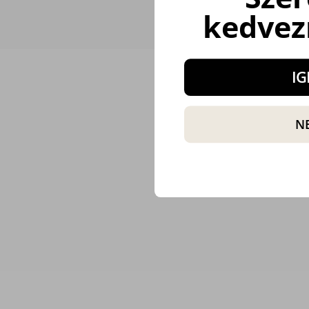
kedvez
IG
N