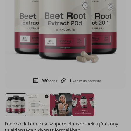
960
1
adag
kapszula naponta
Fedezze fel ennek a szuperélelmiszernek a jótékony
tulajdonságait kivonat formájában.