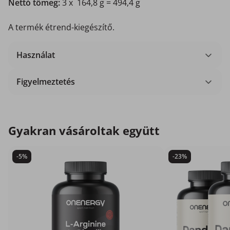
Nettó tömeg:
3 x 164,8 g = 494,4 g
A termék étrend-kiegészítő.
Használat
Figyelmeztetés
Gyakran vásároltak együtt
-5%
-23%