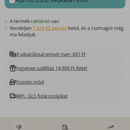
Adja hozzá a/az
THURSDAY
kódot
A termék
raktáron
van
Rendeljen
7 óra 52 percen
belül, és a csomagot még
ma feladjuk.
A vásárlással ennyit nyer: 651 Ft
Ingyenes szállítás 14.900 Ft felett
Fizetési mód
MPL, GLS futárszolgálat