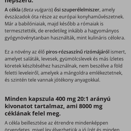
népszerű.
A cékla
(
Beta vulgaris
)
ősi szuperélelmiszer
, amely
évszázadok óta része az európai konyhaművészetnek.
Már a babilóniaiak, majd később a rómaiak is
termesztették, de eredetileg inkább a hagyományos
gyógynövénytanban használták, mint kulináris célokra.
Ez a növény az élő
piros-rózsaszínű rizómájáról
ismert,
amelyet saláták, levesek, gyümölcslevek és más ízletes
köretek készítéséhez használnak, nem beszélve a föld
feletti leveleiről, amelyek a mángoldra emlékeztetnek,
és szintén tele vannak jótékony anyagokkal.
Minden kapszula 400 mg 20:1 arányú
kivonatot tartalmaz, ami 8000 mg
céklának felel meg.
A cékla beillesztése az étrendre mindenképpen
örvendetes, mivel így élvezhetjük a jó ízét és minden