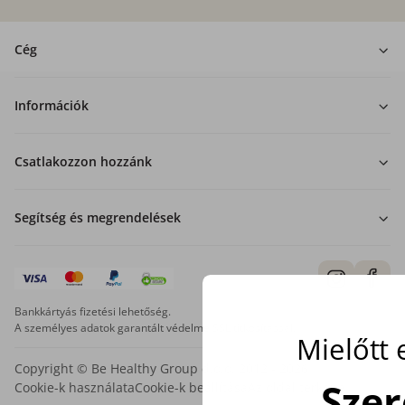
Cég
Információk
Csatlakozzon hozzánk
Segítség és megrendelések
Bankkártyás fizetési lehetőség.
A személyes adatok garantált védelme SSL titkosítással.
Mielőtt
Copyright © Be Healthy Group d.o.o. 2012 - 2026
Sze
Cookie-k használata
Cookie-k beállítása
Az oldal térképe