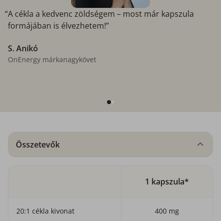
“A cékla a kedvenc zöldségem – most már kapszula
formájában is élvezhetem!”
S. Anikó
OnEnergy márkanagykövet
Összetevők
1 kapszula*
20:1 cékla kivonat
400 mg