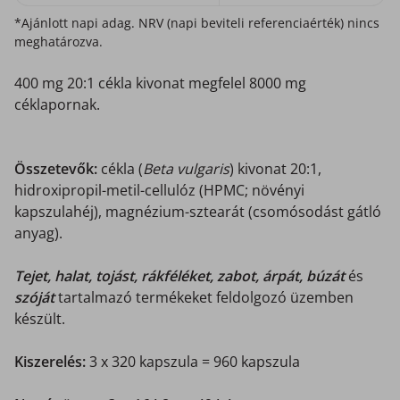
*Ajánlott napi adag. NRV (napi beviteli referenciaérték) nincs
meghatározva.
400 mg 20:1 cékla kivonat megfelel 8000 mg
céklapornak.
Összetevők:
cékla (
Beta vulgaris
) kivonat 20:1,
hidroxipropil-metil-cellulóz (HPMC; növényi
kapszulahéj), magnézium-sztearát (csomósodást gátló
anyag).
Tejet, halat, tojást, rákféléket, zabot, árpát, búzát
és
szóját
tartalmazó termékeket feldolgozó üzemben
készült.
Kiszerelés:
3 x 320 kapszula = 960 kapszula