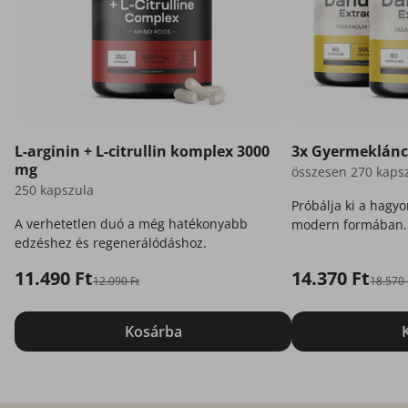
L-arginin + L-citrullin komplex 3000
3x Gyermekláncű
mg
összesen 270 kaps
250 kapszula
Próbálja ki a hag
A verhetetlen duó a még hatékonyabb
modern formában.
edzéshez és regenerálódáshoz.
11.490 Ft
14.370 Ft
12.090 Ft
18.570 
Kosárba