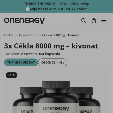
THRIVE THURSDAY – 18% kedvezmény
Adja hozzá a/az
THURSDAY
kódot
Főoldal
Jó közérzet
3x Cékla 8000 mg – kivonat
3x Cékla 8000 mg – kivonat
Tartalom:
összesen 960 kapszula
THRIVE THURSDAY
0d 20h 52m 42s
-23%