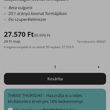
Beta vulgaris
20:1 arányú kivonat formájában
ősi szuperélelmiszer
27.570 Ft
35.970 Ft
29 Ft
/nap
Termékszám: KM667
A legalacsonyabb ár az elmúlt 30 napban: 27.570 Ft
-
+
Kosárba
THRIVE THURSDAY – Használja ki a teljes
kínálatunkra érvényes 18% kedvezményt.