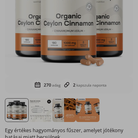
270
2
adag
kapszula naponta
Egy értékes hagyományos fűszer, amelyet jótékony
hatásai miatt becsülnek.