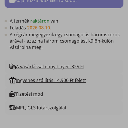
Adja hozzá a/az
GET15
kódot
A termék
raktáron
van
Feladás
2026.08.10.
A régi ár megegyezik egy csomagolás háromszoros
árával - azaz ha három csomagolást külön-külön
vásárolna meg.
A vásárlással ennyit nyer: 325 Ft
Ingyenes szállítás 14.900 Ft felett
Fizetési mód
MPL, GLS futárszolgálat