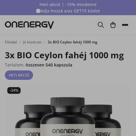
Heti akció | -15% mindenre
Adja hozzá a/az
GET15
kódot
Főoldal
Jó közérzet
3x BIO Ceylon fahéj 1000 mg
3x BIO Ceylon fahéj 1000 mg
Tartalom:
összesen 540 kapszula
HETI AKCIÓ
-34%