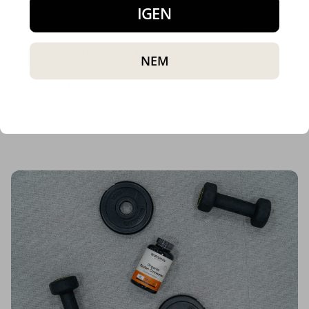
IGEN
A ceyloni fahéj hozzájárul a következőkhöz:
a felső légúti, szív- és keringési funkciók
NEM
támogatásához,
a normál
vércukorszint és testsúly
fenntartásához,
a „jó”
HDL-koleszterin
termeléséhez,
antioxidáns védelemhez.