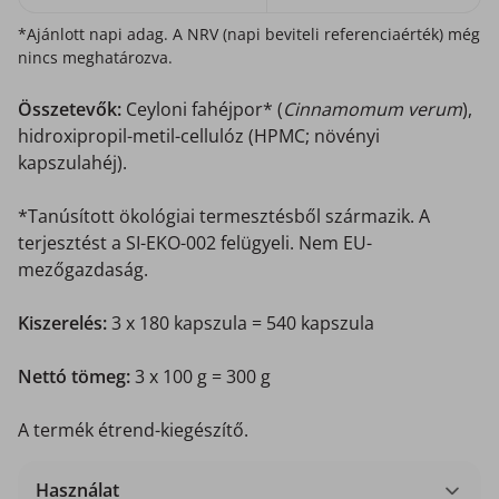
*Ajánlott napi adag. A NRV (napi beviteli referenciaérték) még
nincs meghatározva.
Összetevők:
Ceyloni fahéjpor* (
Cinnamomum verum
),
hidroxipropil-metil-cellulóz (HPMC; növényi
kapszulahéj).
*Tanúsított ökológiai termesztésből származik. A
terjesztést a SI-EKO-002 felügyeli. Nem EU-
mezőgazdaság.
Kiszerelés:
3 x 180 kapszula = 540 kapszula
Nettó tömeg:
3 x 100 g = 300 g
A termék étrend-kiegészítő.
Használat