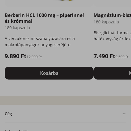
Berberin HCL 1000 mg – piperinnel
Magnézium-bisz
és krómmal
180 kapszula
180 kapszula
Biszglicinát forma
A vércukorszint szabályozására és a
hatékonyság érdek
makrotápanyagok anyagcseréjére.
az Ön számára.
9.890 Ft
7.490 Ft
12.090 Ft
9.690 Ft
Kosárba
Cég