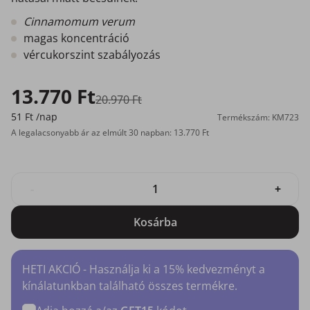
Cinnamomum verum
magas koncentráció
vércukorszint szabályozás
13.770 Ft
20.970 Ft
51 Ft
/nap
Termékszám: KM723
A legalacsonyabb ár az elmúlt 30 napban: 13.770 Ft
-
+
Kosárba
HETI AKCIÓ - Használja ki a 15% kedvezményt a
kínálatunkban található összes termékre.