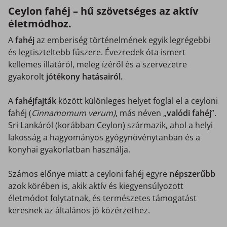
Ceylon fahéj – hű szövetséges az aktív
életmódhoz.
A
fahéj
az emberiség történelmének egyik legrégebbi
és legtiszteltebb fűszere. Évezredek óta ismert
kellemes illatáról, meleg ízéről és a szervezetre
gyakorolt
jótékony hatásairól.
A
fahéjfajták
között különleges helyet foglal el a ceyloni
fahéj (
Cinnamomum verum)
, más néven „
valódi fahéj
”.
Sri Lankáról (korábban Ceylon) származik, ahol a helyi
lakosság a hagyományos gyógynövénytanban és a
konyhai gyakorlatban használja.
Számos előnye miatt a ceyloni fahéj egyre
népszerűbb
azok körében is, akik aktív és kiegyensúlyozott
életmódot folytatnak, és természetes támogatást
keresnek az általános jó közérzethez.