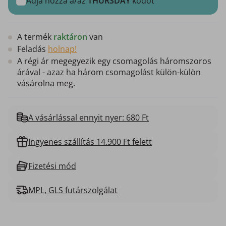
Adja hozzá a/az
THURSDAY
kódot
A termék
raktáron
van
Feladás
holnap!
A régi ár megegyezik egy csomagolás háromszoros
árával - azaz ha három csomagolást külön-külön
vásárolna meg.
A vásárlással ennyit nyer: 680 Ft
Ingyenes szállítás 14.900 Ft felett
Fizetési mód
MPL, GLS futárszolgálat