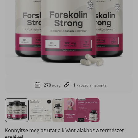
270
1
adag
kapszula naponta
Könnyítse meg az utat a kívánt alakhoz a természet
erejével.