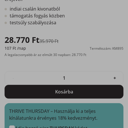
indiai csalán kivonatból
támogatás fogyás közben
testsúly szabályozása
28.770 Ft
35.970 Ft
107 Ft
/nap
Termékszám: KM895
A legalacsonyabb ár az elmúlt 30 napban: 28.770 Ft
-
+
Kosárba
THRIVE THURSDAY – Használja ki a teljes
kínálatunkra érvényes 18% kedvezményt.