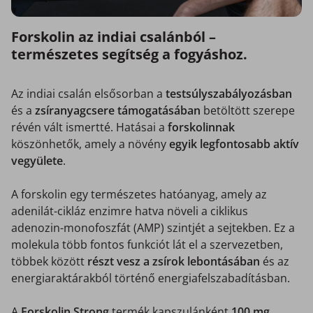
Forskolin az indiai csalánból –
természetes segítség a fogyáshoz.
Az indiai csalán elsősorban a
testsúlyszabályozásban
és a
zsíranyagcsere támogatásában
betöltött szerepe
révén vált ismertté. Hatásai a
forskolinnak
köszönhetők, amely a növény
egyik legfontosabb aktív
vegyülete
.
A forskolin egy természetes hatóanyag, amely az
adenilát-cikláz enzimre hatva növeli a ciklikus
adenozin-monofoszfát (AMP) szintjét a sejtekben. Ez a
molekula több fontos funkciót lát el a szervezetben,
többek között
részt vesz a zsírok lebontásában
és az
energiaraktárakból történő energiafelszabadításban.
A
Forskolin Strong
termék kapszulánként
100 mg