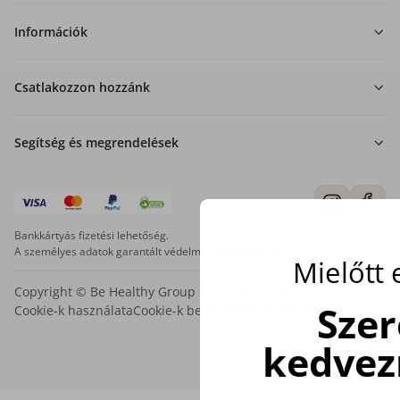
Információk
Csatlakozzon hozzánk
Segítség és megrendelések
Bankkártyás fizetési lehetőség.
A személyes adatok garantált védelme SSL titkosítással.
Mielőtt
Copyright © Be Healthy Group d.o.o. 2012 - 2026
Sze
Cookie-k használata
Cookie-k beállítása
Az oldal térképe
kedvez