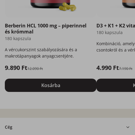
Berberin HCL 1000 mg – piperinnel
D3 + K1 + K2 vi
és krómmal
180 kapszula
180 kapszula
Kombináció, amely
A vércukorszint szabályozására és a
csontokról és a vér
makrotápanyagok anyagcseréjére.
9.890 Ft
4.990 Ft
12.090 Ft
7.190 Ft
Kosárba
Cég