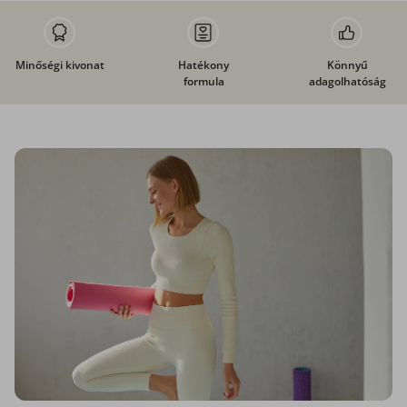
Minőségi kivonat
Hatékony
Könnyű
formula
adagolhatóság