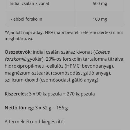
Indiai csalán kivonat
500 mg
- ebből forskolin
100 mg
*Ajánlott napi adag. NRV (napi beviteli referenciaérték) nincs
meghatározva.
Összetevők:
indiai csalán száraz kivonat (
Coleus
forskohlii;
gyökér), 20%-os forskolin tartalomra titrálva;
hidroxipropil-metil-cellulóz (HPMC; bevonóanyag),
magnézium-sztearát (csomósodást gátló anyag),
szilícium-dioxid (csomósodást gátló anyag).
Kiszerelés:
3 x 90 kapszula = 270 kapszula
Nettó tömeg:
3 x 52 g = 156 g
A termék étrend-kiegészítő.