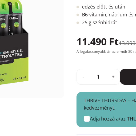
edzés előtt és után
B6-vitamin, nátrium é
25 g szénhidrát
11.490 Ft
13.090
A legalacsonyabb ár az elmúlt 30 n
-
+
THRIVE THURSDAY – Hasz
kedvezményt.
Adja hozzá a/az
TH