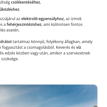
ültség
csökkentéséhez
,
működéshez
.
ozzájárul az
elektrolit-egyensúlyhoz,
az izmok
és a
fehérjeszintézishez
, ami különösen fontos
lés esetén.
idrátot
tartalmaz könnyű, folyékony állagban, amely
en fogyasztást a csomagolásból. Keverés és
víz
ális edzés közben vagy után, amikor a szervezetnek
 szüksége.