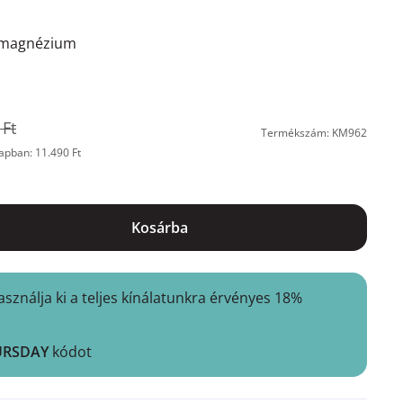
s magnézium
 Ft
Termékszám: KM962
apban: 11.490 Ft
Kosárba
nálja ki a teljes kínálatunkra érvényes 18%
URSDAY
kódot