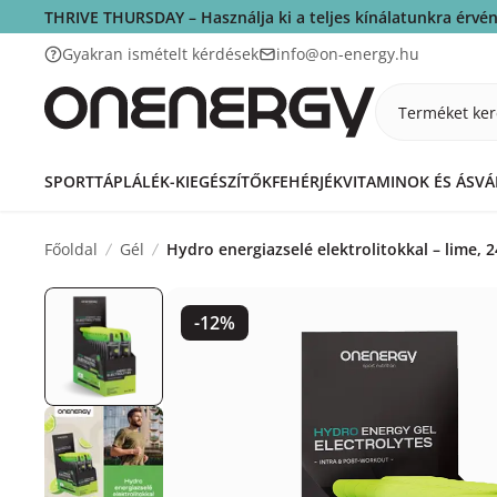
THRIVE THURSDAY – Használja ki a teljes kínálatunkra érv
Gyakran ismételt kérdések
info@on-energy.hu
Terméket ker
SPORTTÁPLÁLÉK-KIEGÉSZÍTŐK
FEHÉRJÉK
VITAMINOK ÉS ÁSV
Főoldal
Gél
Hydro energiazselé elektrolitokkal – lime, 2
-12%