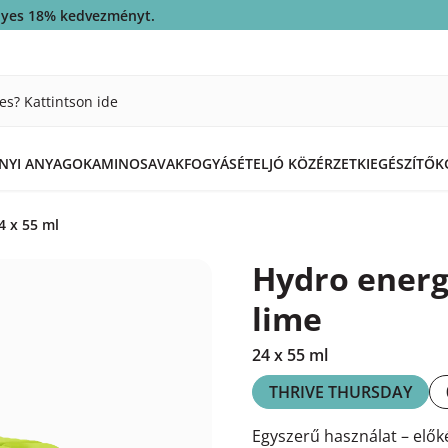
ényes 18% kedvezményt.
es? Kattintson ide
ÁNYI ANYAGOK
AMINOSAVAK
FOGYÁS
ÉTEL
JÓ KÖZÉRZET
KIEGÉSZÍTŐK
4 x 55 ml
Hydro energi
lime
24 x 55 ml
THRIVE THURSDAY
Egyszerű használat – előké