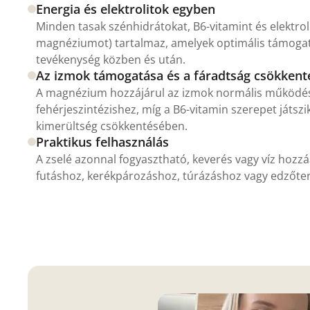
Energia és elektrolitok egyben
Minden tasak szénhidrátokat, B6-vitamint és elektrol
magnéziumot) tartalmaz, amelyek optimális támogat
tevékenység közben és után.
Az izmok támogatása és a fáradtság csökkent
A magnézium hozzájárul az izmok normális működé
fehérjeszintézishez, míg a B6-vitamin szerepet játszi
kimerültség csökkentésében.
Praktikus felhasználás
A zselé azonnal fogyasztható, keverés vagy víz hozzá
futáshoz, kerékpározáshoz, túrázáshoz vagy edzőte