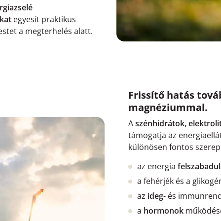
giazselé
okat
egyesít praktikus
stet a megterhelés alatt.
Frissítő hatás tová
magnéziummal.
A
szénhidrátok, elektrol
támogatja az energiaellát
különösen fontos szerepet
az energia
felszabadu
a fehérjék és a glikog
az
ideg
- és immunren
a
hormonok
működésé