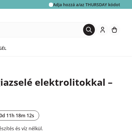
Adja hozzá a/az
THURSDAY
kódot
GÉL
azselé elektrolitokkal –
0d 11h 18m 11s
szítés és víz nélkül.