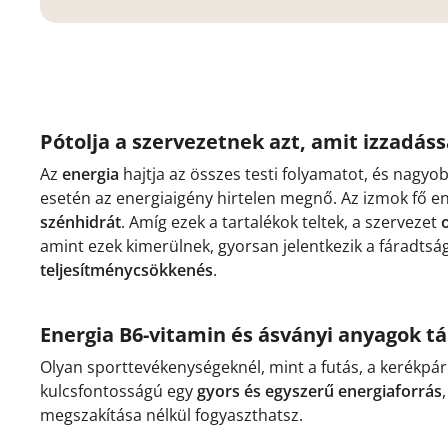
Pótolja a szervezetnek azt, amit izzadássa
Az
energia
hajtja az összes testi folyamatot, és nagyo
esetén az energiaigény hirtelen megnő. Az izmok fő e
szénhidrát
. Amíg ezek a tartalékok teltek, a szervezet
amint ezek kimerülnek, gyorsan jelentkezik a fáradtság
teljesítménycsökkenés
.
Energia B6-vitamin és ásványi anyagok t
Olyan sporttevékenységeknél, mint a futás, a kerékpár
kulcsfontosságú egy
gyors és egyszerű energiaforrás
megszakítása nélkül fogyaszthatsz.