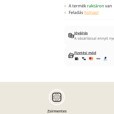
A termék
raktáron
van
Feladás
holnap!
Jóváírás
A vásárlással ennyit ny
Fizetési mód
Zsírmentes