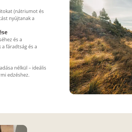
itokat (nátriumot és
ást nyújtanak a
ése
séhez és a
k a fáradtság és a
adása nélkül – ideális
rmi edzéshez.