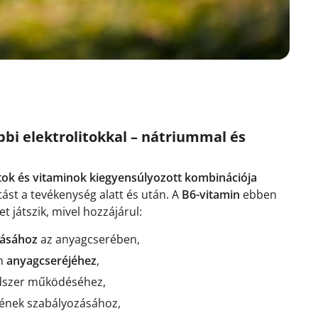
bbi elektrolitokkal – nátriummal és
itok és vitaminok kiegyensúlyozott kombinációja
ást a tevékenység alatt és után. A
B6-vitamin
ebben
 játszik, mivel hozzájárul:
lásához
az anyagcserében,
én
anyagcseréjéhez
,
dszer működéséhez,
nek szabályozásához,