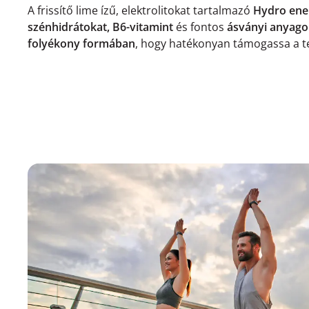
A frissítő lime ízű, elektrolitokat tartalmazó
Hydro ener
szénhidrátokat, B6-vitamint
és fontos
ásványi anyag
folyékony formában
, hogy hatékonyan támogassa a te