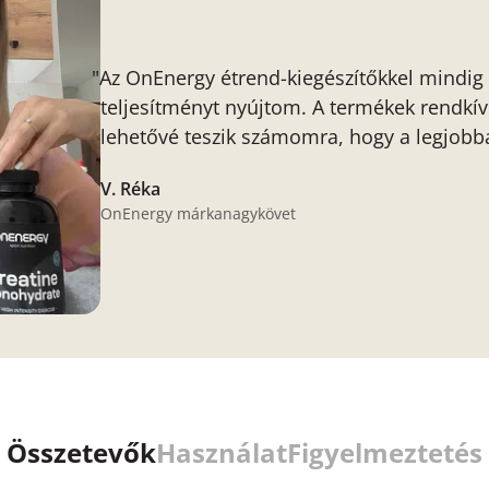
"Az OnEnergy étrend-kiegészítőkkel mindig 
teljesítményt nyújtom. A termékek rendkív
lehetővé teszik számomra, hogy a legjobb
V. Réka
OnEnergy márkanagykövet
Összetevők
Használat
Figyelmeztetés