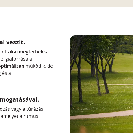
l veszít.
bb
fizikai
megterhelés
nergiaforrása a
optimálisan
működik, de
 és a
ámogatásával.
ozás vagy a túrázás,
, amelyet a ritmus