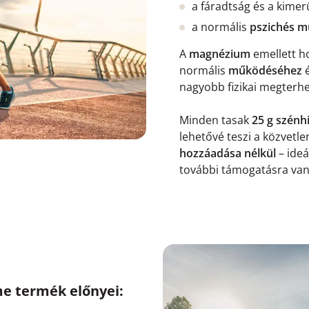
a fáradtság és a kimer
a normális
pszichés 
A
magnézium
emellett h
normális
működéséhez
nagyobb fizikai megterhe
Minden tasak
25 g szénh
lehetővé teszi a közvetl
hozzáadása nélkül
– ide
további támogatásra van
me termék előnyei: