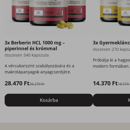
3x Berberin HCL 1000 mg –
3x Gyermekláncű
piperinnel és krómmal
összesen 270 kaps
összesen 540 kapszula
Próbálja ki a hag
A vércukorszint szabályozására és a
modern formában.
makrotápanyagok anyagcseréjére.
28.470 Ft
14.370 Ft
36.270 Ft
18.570 
Kosárba