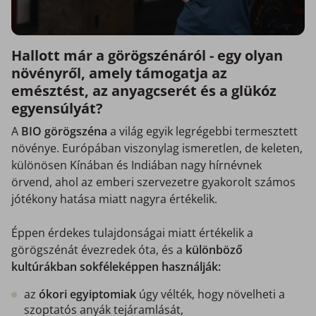
Hallott már a görögszénáról - egy olyan
növényről, amely támogatja az
emésztést, az anyagcserét és a glükóz
egyensúlyát?
A
BIO görögszéna
a világ egyik legrégebbi termesztett
növénye. Európában viszonylag ismeretlen, de keleten,
különösen Kínában és Indiában nagy hírnévnek
örvend, ahol az emberi szervezetre gyakorolt számos
jótékony hatása miatt nagyra értékelik.
Éppen érdekes tulajdonságai miatt értékelik a
görögszénát évezredek óta, és a
különböző
kultúrákban sokféleképpen használják:
az
ókori egyiptomiak
úgy vélték, hogy növelheti a
szoptatós anyák tejáramlását,