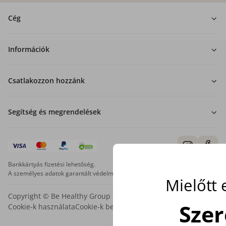
Cég
Információk
Csatlakozzon hozzánk
Segítség és megrendelések
Bankkártyás fizetési lehetőség.
A személyes adatok garantált védelme SSL titkosítással.
Mielőtt
Copyright © Be Healthy Group d.o.o. 2012 - 2026
Sze
Cookie-k használata
Cookie-k beállítása
Az oldal térképe