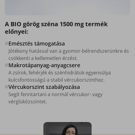
A BIO görög széna 1500 mg termék
előnyei:
Emésztés támogatása
Jótékony hatással van a gyomor-bélrendszerünkre és
csökkenti a kellemetlen érzést.
Makrotápanyag-anyagcsere
A zsírok, fehérjék és szénhidrátok egyensúlya
kulcsfontosságú a stabil vércukorszinthez.
Vércukorszint szabályozása
Segít fenntartani a normál vércukor- vagy
vérglükózszintet.