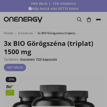
Heti akció | -15% mindenre
Adja hozzá a/az
GET15
kódot
Főoldal
Jó közérzet
3x BIO Görögszéna (triplat) 1500 mg
3x BIO Görögszéna (triplat)
1500 mg
Tartalom:
összesen 720 kapszula
HETI AKCIÓ
-29%