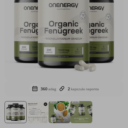
360
2
adag
kapszula naponta