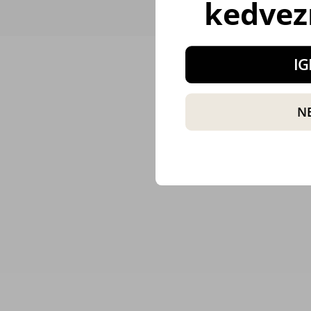
kedvez
IG
N