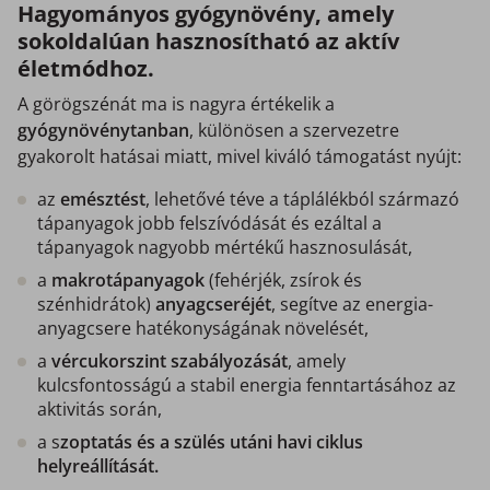
Hagyományos gyógynövény, amely
sokoldalúan hasznosítható az aktív
életmódhoz.
A görögszénát ma is nagyra értékelik a
gyógynövénytanban
, különösen a szervezetre
gyakorolt hatásai miatt, mivel kiváló támogatást nyújt:
az
emésztést
, lehetővé téve a táplálékból származó
tápanyagok jobb felszívódását és ezáltal a
tápanyagok nagyobb mértékű hasznosulását,
a
makrotápanyagok
(fehérjék, zsírok és
szénhidrátok)
anyagcseréjét
, segítve az energia-
anyagcsere hatékonyságának növelését,
a
vércukorszint szabályozását
, amely
kulcsfontosságú a stabil energia fenntartásához az
aktivitás során,
a s
zoptatás és a szülés utáni havi ciklus
helyreállítását.