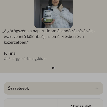
„A görögszéna a napi rutinom állandó részévé vált -
észrevehető különbség az emésztésben és a
közérzetben.”
F. Tina
OnEnergy márkanagykövet
Összetevők
2 kapszula*