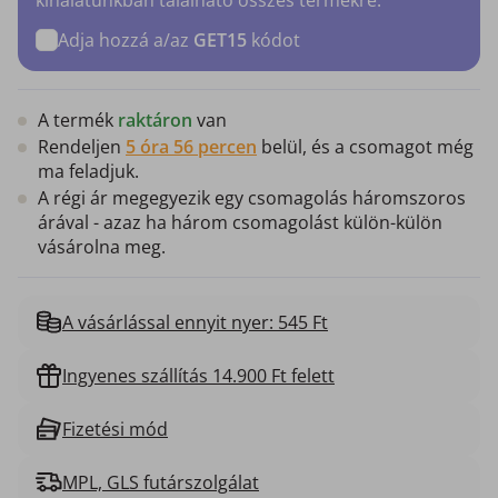
Adja hozzá a/az
GET15
kódot
A termék
raktáron
van
Rendeljen
5 óra 56 percen
belül, és a csomagot még
ma feladjuk.
A régi ár megegyezik egy csomagolás háromszoros
árával - azaz ha három csomagolást külön-külön
vásárolna meg.
A vásárlással ennyit nyer: 545 Ft
Ingyenes szállítás 14.900 Ft felett
Fizetési mód
MPL, GLS futárszolgálat