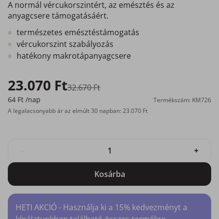
A normál vércukorszintért, az emésztés és az
anyagcsere támogatásáért.
természetes emésztéstámogatás
vércukorszint szabályozás
hatékony makrotápanyagcsere
23.070 Ft
32.670 Ft
64 Ft
/nap
Termékszám: KM726
A legalacsonyabb ár az elmúlt 30 napban: 23.070 Ft
-
+
Kosárba
HETI AKCIÓ - Használja ki a 15% kedvezményt a
kínálatunkban található összes termékre.