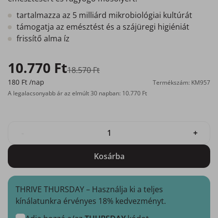
tartalmazza az 5 milliárd mikrobiológiai kultúrát
támogatja az emésztést és a szájüregi higiéniát
frissítő alma íz
10.770 Ft
18.570 Ft
180 Ft
/nap
Termékszám: KM957
A legalacsonyabb ár az elmúlt 30 napban: 10.770 Ft
-
+
Kosárba
THRIVE THURSDAY – Használja ki a teljes
kínálatunkra érvényes 18% kedvezményt.