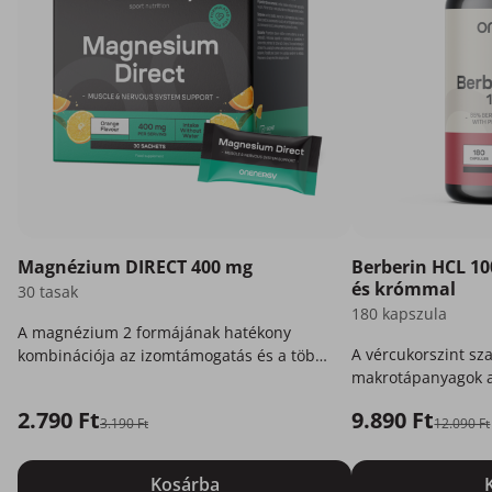
Magnézium DIRECT 400 mg
Berberin HCL 10
és krómmal
30 tasak
180 kapszula
A magnézium 2 formájának hatékony
A vércukorszint sz
kombinációja az izomtámogatás és a több
makrotápanyagok a
energia érdekében.
2.790 Ft
9.890 Ft
3.190 Ft
12.090 Ft
Kosárba