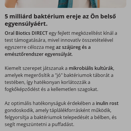
5 milliárd baktérium ereje az Ön belső
egyensúlyáért.
Oral Biotics DIRECT
egy fejlett megközelítést kínál a
test támogatására, mivel innovatív összetételével
egyszerre célozza meg
az szájüreg és a
emésztőrendszer egyensúlyát
.
Kiemelt szerepet játszanak a
mikrobiális kultúrák
,
amelyek megerősítik a "jó" baktériumok táborát a
testében, így hatékonyan korlátozzák a
fogkőképződést és a kellemetlen szagokat.
Az optimális hatékonyságuk érdekében a
inulin rost
gondoskodik, amely táplálékforrásként működik,
felgyorsítja a baktériumok telepedését a bélben, és
segít megszüntetni a puffadást.