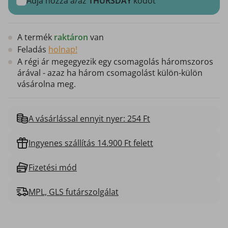
Adja hozzá a/az
THURSDAY
kódot
A termék
raktáron
van
Feladás
holnap!
A régi ár megegyezik egy csomagolás háromszoros
árával - azaz ha három csomagolást külön-külön
vásárolna meg.
A vásárlással ennyit nyer: 254 Ft
Ingyenes szállítás 14.900 Ft felett
Fizetési mód
MPL, GLS futárszolgálat