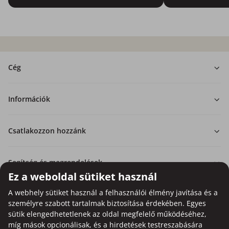
Cég
Információk
Csatlakozzon hozzánk
Segítség és megrendelések
Ez a weboldal sütiket használ
A webhely sütiket használ a felhasználói élmény javítása és a
személyre szabott tartalmak biztosítása érdekében. Egyes
sütik elengedhetetlenek az oldal megfelelő működéséhez,
Bankkártyás fizetési lehetőség.
míg mások opcionálisak, és a hirdetések testreszabására
A személyes adatok garantált védelme SSL titkosítással.