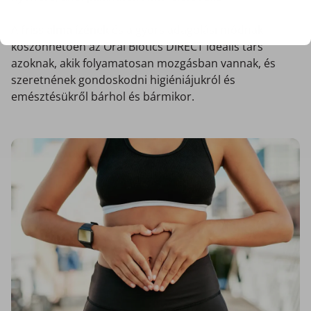
A
friss alma ízének
és a gyors adagolási módnak
köszönhetően az Oral Biotics DIRECT ideális társ
azoknak, akik folyamatosan mozgásban vannak, és
szeretnének gondoskodni higiéniájukról és
emésztésükről bárhol és bármikor.