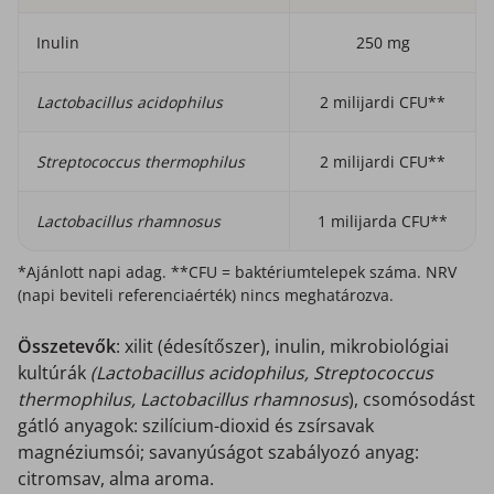
Inulin
250 mg
Lactobacillus acidophilus
2 milijardi CFU**
Streptococcus thermophilus
2 milijardi CFU**
Lactobacillus rhamnosus
1 milijarda CFU**
*Ajánlott napi adag. **CFU = baktériumtelepek száma. NRV
(napi beviteli referenciaérték) nincs meghatározva.
Összetevők
: xilit (édesítőszer), inulin, mikrobiológiai
kultúrák
(Lactobacillus acidophilus, Streptococcus
thermophilus, Lactobacillus rhamnosus
), csomósodást
gátló anyagok: szilícium-dioxid és zsírsavak
magnéziumsói; savanyúságot szabályozó anyag:
citromsav, alma aroma.