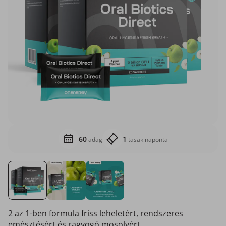
60
1
adag
tasak naponta
2 az 1-ben formula friss leheletért, rendszeres
emésztésért és ragyogó mosolyért.