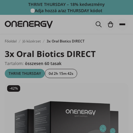
THRIVE THURSDAY – 18% kedvezmény
Adja hozzá a/az
THURSDAY
kódot
Főoldal
Jó közérzet
3x Oral Biotics DIRECT
3x Oral Biotics DIRECT
Tartalom:
összesen 60 tasak
THRIVE THURSDAY
0d 2h 15m 41s
-42%