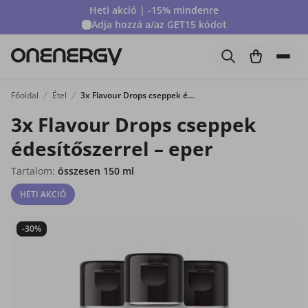
Heti akció | -15% mindenre
Adja hozzá a/az
GET15
kódot
Főoldal
Étel
3x Flavour Drops cseppek édesítőszerrel – eper
3x Flavour Drops cseppek
édesítőszerrel – eper
Tartalom:
összesen 150 ml
HETI AKCIÓ
-30%