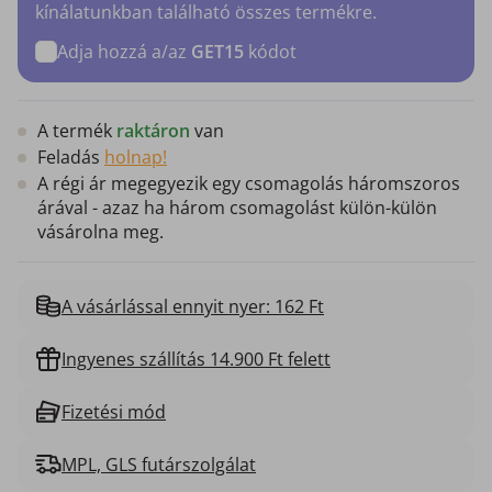
kínálatunkban található összes termékre.
Adja hozzá a/az
GET15
kódot
A termék
raktáron
van
Feladás
holnap!
A régi ár megegyezik egy csomagolás háromszoros
árával - azaz ha három csomagolást külön-külön
vásárolna meg.
A vásárlással ennyit nyer: 162 Ft
Ingyenes szállítás 14.900 Ft felett
Fizetési mód
MPL, GLS futárszolgálat