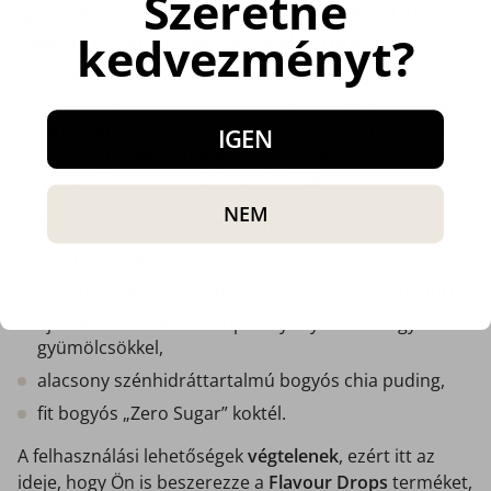
Szeretne
Az eperízű cseppek kiváló kiegészítői a
kedvezményt?
kedvenc ételeknek és italoknak.
Az
eper aromával
egyszerűen gazdagíthatja kedvenc
ételeit és italait, így biztosítva az édes ízjegyeket és a
finom gyümölcsös ízt. Összeállítottunk Önnek néhány
IGEN
ötletet
fitt ételek és italok
elkészítéséhez, amelyek ízét
a
Flavour Drops
remekül gazdagítják:
NEM
fitt epres sajttorta pohárban,
fehérjetartalmú epres brownie,
alacsony kalóriatartalmú epres fagyasztott joghurt,
éjszakán át áztatott zabpehely skyrral és bogyós
gyümölcsökkel,
alacsony szénhidráttartalmú bogyós chia puding,
fit bogyós „Zero Sugar” koktél.
A felhasználási lehetőségek
végtelenek
, ezért itt az
ideje, hogy Ön is beszerezze a
Flavour
Drops
terméket,