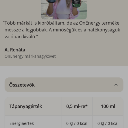
"Több márkát is kipróbáltam, de az OnEnergy termékei
messze a legjobbak. A minőségük és a hatékonyságuk
valóban kiváló.”
A. Renáta
OnEnergy márkanagykövet
Összetevők
Tápanyagérték
0,5 ml-re*
100 ml
Energiaérték
0 kJ / 0 kcal
0 kJ / 0 kcal