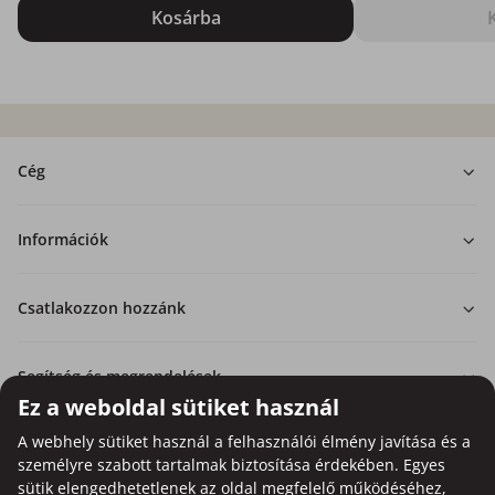
Kosárba
Cég
Információk
Csatlakozzon hozzánk
Segítség és megrendelések
Ez a weboldal sütiket használ
A webhely sütiket használ a felhasználói élmény javítása és a
személyre szabott tartalmak biztosítása érdekében. Egyes
sütik elengedhetetlenek az oldal megfelelő működéséhez,
Bankkártyás fizetési lehetőség.