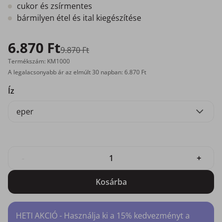
cukor és zsírmentes
bármilyen étel és ital kiegészítése
6.870 Ft
9.870 Ft
Termékszám: KM1000
A legalacsonyabb ár az elmúlt 30 napban: 6.870 Ft
Íz
eper
-
+
Kosárba
HETI AKCIÓ - Használja ki a 15% kedvezményt a