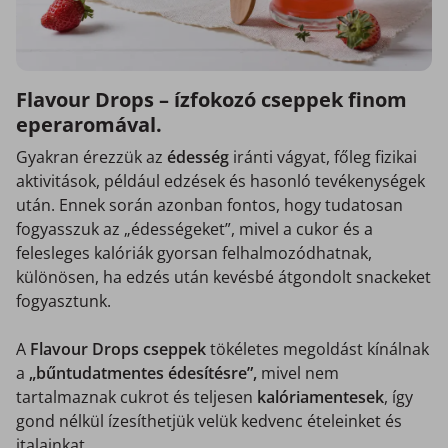
Flavour Drops – ízfokozó cseppek finom
eperaromával.
Gyakran érezzük az
édesség
iránti vágyat, főleg fizikai
aktivitások, például edzések és hasonló tevékenységek
után. Ennek során azonban fontos, hogy tudatosan
fogyasszuk az „édességeket”, mivel a cukor és a
felesleges kalóriák gyorsan felhalmozódhatnak,
különösen, ha edzés után kevésbé átgondolt snackeket
fogyasztunk.
A
Flavour Drops cseppek
tökéletes megoldást kínálnak
a
„bűntudatmentes édesítésre”,
mivel nem
tartalmaznak cukrot és teljesen
kalóriamentesek
, így
gond nélkül ízesíthetjük velük kedvenc ételeinket és
italainkat.