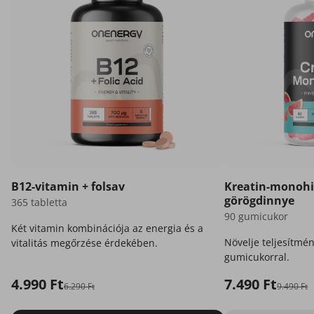
B12-vitamin + folsav
Kreatin-monohi
görögdinnye
365 tabletta
90 gumicukor
Két vitamin kombinációja az energia és a
Növelje teljesítmén
vitalitás megőrzése érdekében.
gumicukorral.
4.990 Ft
7.490 Ft
6.290 Ft
9.490 Ft