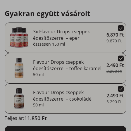
Gyakran együtt vásárolt
3x Flavour Drops cseppek
6.870 Ft
édesítőszerrel – eper
9.870 Ft
összesen 150 ml
Flavour Drops cseppek
2.490 Ft
édesítőszerrel – toffee karamell
3.290 Ft
50 ml
Flavour Drops cseppek
2.490 Ft
édesítőszerrel – csokoládé
3.290 Ft
50 ml
11.850 Ft
Teljes ár: