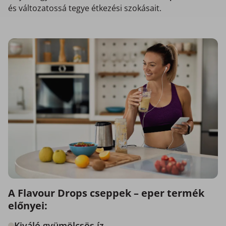
és változatossá tegye étkezési szokásait.
A Flavour Drops cseppek – eper termék
előnyei:
Kiváló gyümölcsös íz