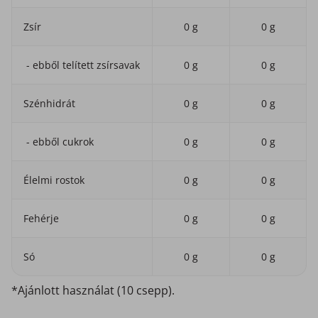
Zsír
0 g
0 g
- ebből telített zsírsavak
0 g
0 g
Szénhidrát
0 g
0 g
- ebből cukrok
0 g
0 g
Élelmi rostok
0 g
0 g
Fehérje
0 g
0 g
Só
0 g
0 g
*Ajánlott használat (10 csepp).