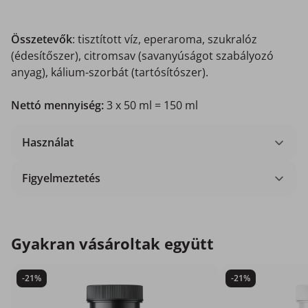
Összetevők
: tisztított víz, eperaroma, szukralóz
(édesítőszer), citromsav (savanyúságot szabályozó
anyag), kálium-szorbát (tartósítószer).
Nettó mennyiség:
3 x 50 ml = 150 ml
Használat
Figyelmeztetés
Gyakran vásároltak együtt
-21%
-21%