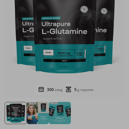
300
5
adag
g naponta