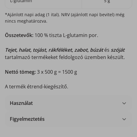
L-glutamin
5 g
*Ajánlott napi adag (1 ital). NRV (ajánlott napi bevitel) még
nincs meghatározva.
Összetevők:
100 % tiszta L-glutamin por.
Tejet, halat, tojást, rákféléket, zabot, búzát
és
szóját
tartalmazó termékeket feldolgozó üzemben készült.
Nettó tömeg:
3 x 500 g = 1500 g
A termék étrend-kiegészítő.
Használat
Figyelmeztetés