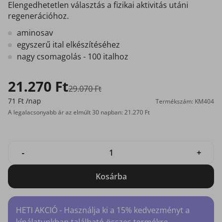
Elengedhetetlen választás a fizikai aktivitás utáni
regenerációhoz.
aminosav
egyszerű ital elkészítéséhez
nagy csomagolás - 100 italhoz
21.270 Ft
29.070 Ft
71 Ft
/nap
Termékszám: KM404
A legalacsonyabb ár az elmúlt 30 napban: 21.270 Ft
-
+
Kosárba
HETI AKCIÓ - Használja ki a 15% kedvezményt a
kínálatunkban található összes termékre.