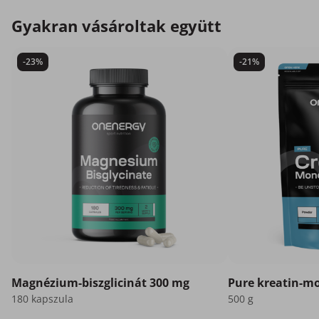
Gyakran vásároltak együtt
-23%
-21%
Magnézium-biszglicinát 300 mg
Pure kreatin-m
180 kapszula
500 g