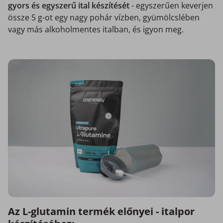
gyors és egyszerű ital készítését
- egyszerűen keverjen
össze 5 g-ot egy nagy pohár vízben, gyümölcslében
vagy más alkoholmentes italban, és igyon meg.
Az L-glutamin termék előnyei - italpor