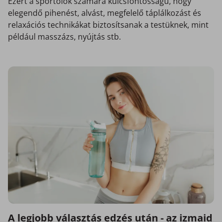
Ezért a sportolók számára kulcsfontosságú, hogy
elegendő pihenést, alvást, megfelelő táplálkozást és
relaxációs technikákat biztosítsanak a testüknek, mint
például masszázs, nyújtás stb.
A legjobb választás edzés után - az izmaid