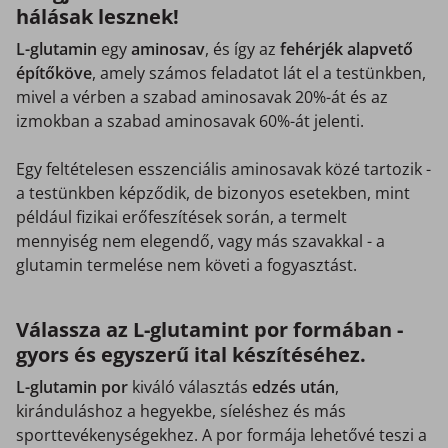
hálásak lesznek!
L-glutamin
egy
aminosav
, és így az
fehérjék alapvető
építőköve
, amely számos feladatot lát el a testünkben,
mivel a vérben a szabad aminosavak 20%-át és az
izmokban a szabad aminosavak 60%-át jelenti.
Egy feltételesen esszenciális aminosavak közé tartozik -
a testünkben képződik, de bizonyos esetekben, mint
például fizikai erőfeszítések során, a termelt
mennyiség nem elegendő, vagy más szavakkal - a
glutamin termelése nem követi a fogyasztást.
Válassza az L-glutamint por formában -
gyors és egyszerű ital készítéséhez.
L-glutamin por
kiváló választás
edzés után
,
kiránduláshoz a hegyekbe, síeléshez és más
sporttevékenységekhez. A por formája lehetővé teszi a