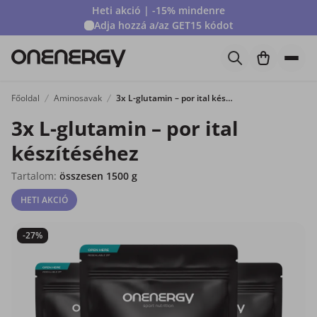
Heti akció | -15% mindenre
Adja hozzá a/az
GET15
kódot
Főoldal
Aminosavak
3x L-glutamin – por ital készítéséhez
3x L-glutamin – por ital
készítéséhez
Tartalom:
összesen 1500 g
HETI AKCIÓ
-27%