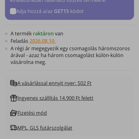
Adja hozzá a/az
GET15
kódot
A termék
raktáron
van
Feladás
2026.08.10.
A régi ár megegyezik egy csomagolás háromszoros
árával - azaz ha három csomagolást külön-külön
vásárolna meg.
A vásárlással ennyit nyer: 502 Ft
Ingyenes szállítás 14.900 Ft felett
Fizetési mód
MPL, GLS futárszolgálat