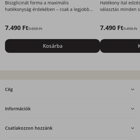
Biszglicinát forma a maximális
Hatékony ital edzés
hatékonyság érdekében – csak a legjobb
választás minden s
az Ön számára.
7.490 Ft
7.490 Ft
9.690 Ft
9.490 Ft
Kosárba
Cég
Információk
Csatlakozzon hozzánk