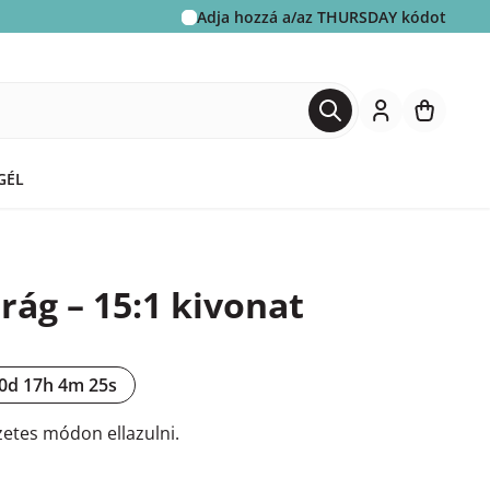
Adja hozzá a/az
THURSDAY
kódot
GÉL
rág – 15:1 kivonat
0d 17h 4m 24s
etes módon ellazulni.