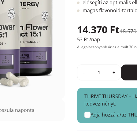
elősegíti az optimális el
magas flavonoid-tarta
14.370 Ft
18.570
53 Ft
/nap
A legalacsonyabb ár az elmúlt 30 n
-
+
THRIVE THURSDAY – Hasz
kedvezményt.
pszula naponta
Adja hozzá a/az
TH