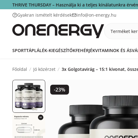
THRIVE THURSDAY – Használja ki a teljes kínálatunkra érv
Gyakran ismételt kérdések
info@on-energy.hu
Terméket ker
SPORTTÁPLÁLÉK-KIEGÉSZÍTŐK
FEHÉRJÉK
VITAMINOK ÉS ÁSV
Főoldal
Jó közérzet
3x Golgotavirág – 15:1 kivonat, öss
-23%