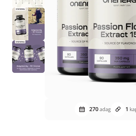
270
1
adag
ka