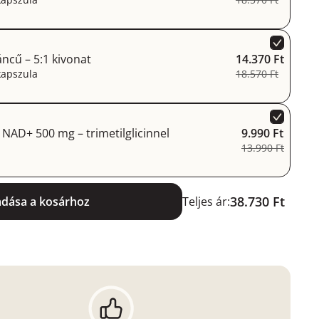
ncű – 5:1 kivonat
14.370 Ft
kapszula
18.570 Ft
 NAD+ 500 mg – trimetilglicinnel
9.990 Ft
13.990 Ft
38.730 Ft
adása a kosárhoz
Teljes ár: