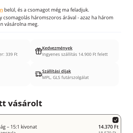
en
belül, és a csomagot még ma feladjuk.
gy csomagolás háromszoros árával - azaz ha három
ön vásárolna meg.
Kedvezmények
er: 339 Ft
Ingyenes szállítás 14.900 Ft felett
Szállítási díjak
MPL, GLS futárszolgálat
t vásárolt
ág – 15:1 kivonat
14.370 Ft
kapszula
18.570 Ft