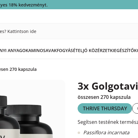
ényes 18% kedvezményt.
es? Kattintson ide
ÁNYI ANYAGOK
AMINOSAVAK
FOGYÁS
ÉTEL
JÓ KÖZÉRZET
KIEGÉSZÍTŐK
zesen 270 kapszula
3x Golgotavi
összesen 270 kapszula
THRIVE THURSDAY
Segítsen testének termész
Passiflora incarnata