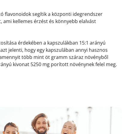
tó flavonoidok segítik a központi idegrendszer
át, ami kellemes érzést és könnyebb elalvást
ztosítása érdekében a kapszulákban 15:1 arányú
 azt jelenti, hogy egy kapszulában annyi hasznos
 amennyit több mint öt gramm száraz növényből
ányú kivonat 5250 mg porított növénynek felel meg.