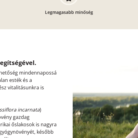
Legmagasabb minőség
segítségével.
lérhetőség mindennapossá
lan esték és a
z vitalitásunkra is
ssiflora incarnata
)
növény gazdag
ikai őslakosok is nagyra
s gyógynövényét, később