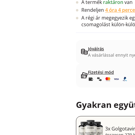
A termék
raktáron
van
Rendeljen
4 óra 4 perc
A régi ár megegyezik e
csomagolást külön-kül
Jóváírás
A vásárlással ennyit ny
Fizetési mód
Gyakran együt
3x Golgotavir
összesen 270 