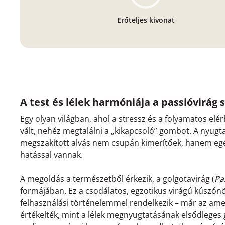
Erőteljes kivonat
A test és lélek harmóniája a passióvirág 
Egy olyan világban, ahol a stressz és a folyamatos e
vált, nehéz megtalálni a „kikapcsoló” gombot. A nyugta
megszakított alvás nem csupán kimerítőek, hanem egés
hatással vannak.
A megoldás a természetből érkezik, a golgotavirág (
Pa
formájában. Ez a csodálatos, egzotikus virágú kúszó
felhasználási történelemmel rendelkezik – már az amer
értékelték, mint a lélek megnyugtatásának elsődlege