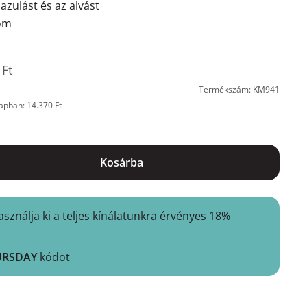
lazulást és az alvást
lom
 Ft
Termékszám: KM941
apban: 14.370 Ft
Kosárba
nálja ki a teljes kínálatunkra érvényes 18%
URSDAY
kódot