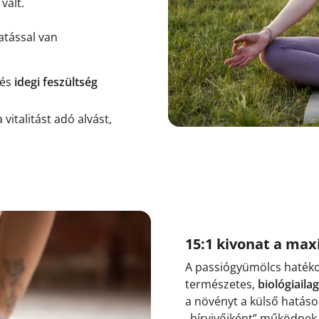
vált.
atással van
és
idegi feszültség
 vitalitást adó alvást,
15:1 kivonat a max
A passiógyümölcs hatéko
természetes,
biológiailag
a növényt a külső hatáso
„hírvivőiként” működnek