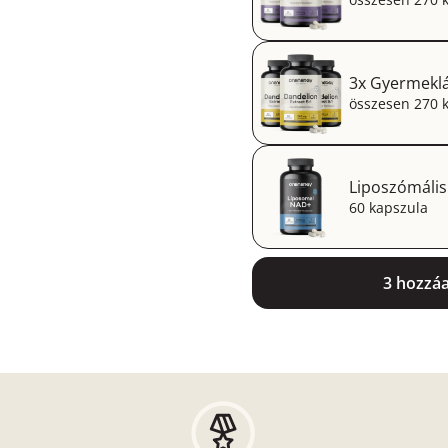
3x Gyermeklá
összesen 270 
Liposzómális
60 kapszula
3 hozzá