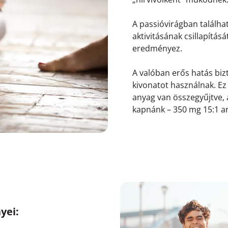
A passióvirágban találha
aktivitásának csillapítás
eredményez.
A valóban erős hatás bi
kivonatot használnak. Ez
anyag van összegyűjtve,
kapnánk – 350 mg 15:1 ar
yei: