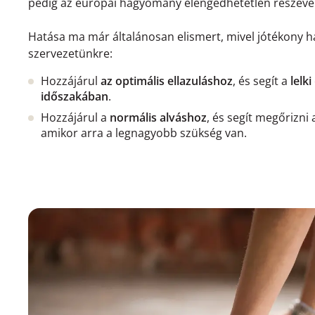
pedig az európai hagyomány elengedhetetlen részévé 
Hatása ma már általánosan elismert, mivel jótékony h
szervezetünkre:
Hozzájárul
az optimális ellazuláshoz
, és segít a
lelki
időszakában
.
Hozzájárul a
normális alváshoz
, és segít megőrizni a
amikor arra a legnagyobb szükség van.