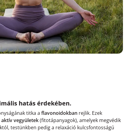
imális hatás érdekében.
nyságának titka a
flavonoidokban
rejlik. Ezek
aktív vegyületek
(fitotápanyagok), amelyek megvédik
któl, testünkben pedig a relaxáció kulcsfontosságú
.