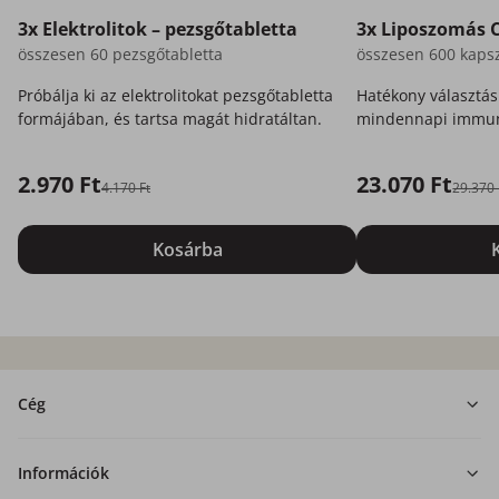
3x Elektrolitok – pezsgőtabletta
3x Liposzomás 
összesen 60 pezsgőtabletta
összesen 600 kaps
Próbálja ki az elektrolitokat pezsgőtabletta
Hatékony választás
formájában, és tartsa magát hidratáltan.
mindennapi immuni
2.970 Ft
23.070 Ft
4.170 Ft
29.370 
Kosárba
Cég
Információk