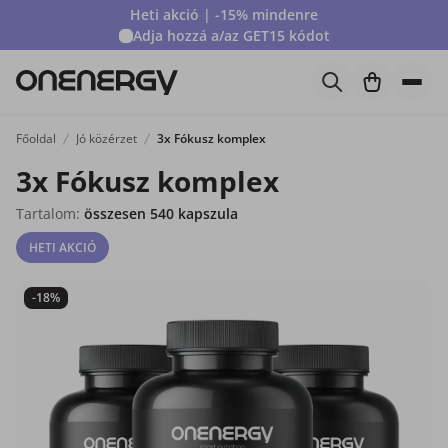
Heti akció | -15% mindenre
Adja hozzá a/az
GET15
kódot
Főoldal
Jó közérzet
3x Fókusz komplex
3x Fókusz komplex
Tartalom:
összesen 540 kapszula
HETI AKCIÓ
-18%