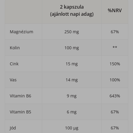
2 kapszula
%NRV
(ajánlott napi adag)
Magnézium
250 mg
67%
Kolin
100 mg
**
Cink
15 mg
150%
Vas
14 mg
100%
Vitamin B6
9 mg
643%
Vitamin B5
6 mg
67%
Jód
100 µg
67%