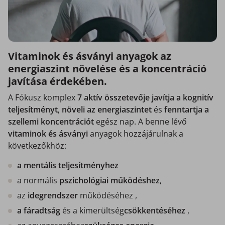
Vitaminok és ásványi anyagok az
energiaszint növelése és a koncentráció
javítása érdekében.
A Fókusz komplex
7 aktív összetevője javítja a kognitív
teljesítményt
,
növeli az energiaszintet
és
fenntartja a
szellemi koncentrációt
egész nap. A benne lévő
vitaminok és ásványi
anyagok hozzájárulnak a
következőkhöz:
a mentális teljesítményhez
a normális
pszichológiai
működéshez
,
az
idegrendszer
működéséhez ,
a fáradtság
és a kimerültség
csökkentéséhez
,