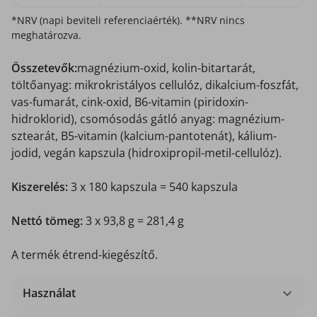
*NRV (napi beviteli referenciaérték). **NRV nincs
meghatározva.
Összetevők:
magnézium-oxid, kolin-bitartarát,
töltőanyag: mikrokristályos cellulóz, dikalcium-foszfát,
vas-fumarát, cink-oxid, B6-vitamin (piridoxin-
hidroklorid), csomósodás gátló anyag: magnézium-
sztearát, B5-vitamin (kalcium-pantotenát), kálium-
jodid, vegán kapszula (hidroxipropil-metil-cellulóz).
Kiszerelés:
3 x 180 kapszula = 540 kapszula
Nettó tömeg:
3 x 93,8 g = 281,4 g
A termék étrend-kiegészítő.
Használat