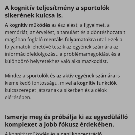
A kognitív teljesítmény a sportolók
sikerének kulcsa is.
A kognitív működés
az észlelést, a figyelmet, a
memóriát, az érvelést, a tanulást és a döntéshozatalt
magában foglaló
mentális
folyamatokra
utal. Ezek a
folyamatok lehetővé teszik az egyének számára az
információfeldolgozást, a problémamegoldást és a
különböző helyzetekhez való alkalmazkodást.
Mindez a
sportolók és az aktív egyének számára
is
kiemelkedő fontosságú, mivel
a kognitív
funkciók
kulcsszerepet játszanak a sikerben és a célok
elérésében.
Ismerje meg és próbálja ki az egyedülálló
komplexet a jobb fókusz érdekében.
A kognitív működés és a
napi
koncentráció