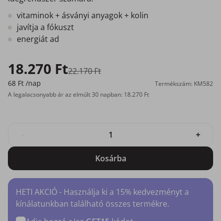
vitaminok + ásványi anyagok + kolin
javítja a fókuszt
energiát ad
18.270 Ft
22.170 Ft
68 Ft
/nap
Termékszám: KM582
A legalacsonyabb ár az elmúlt 30 napban: 18.270 Ft
-
+
Kosárba
HETI AKCIÓ - Használja ki a 15% kedvezményt a
kínálatunkban található összes termékre.