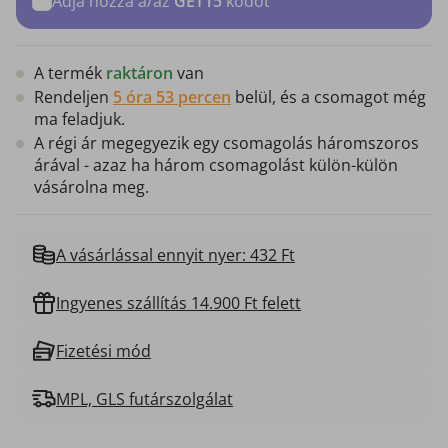
Adja hozzá a/az
GET15
kódot
A termék
raktáron
van
Rendeljen
5 óra 53 percen
belül, és a csomagot még
ma feladjuk.
A régi ár megegyezik egy csomagolás háromszoros
árával - azaz ha három csomagolást külön-külön
vásárolna meg.
A vásárlással ennyit nyer: 432 Ft
Ingyenes szállítás 14.900 Ft felett
Fizetési mód
MPL, GLS futárszolgálat