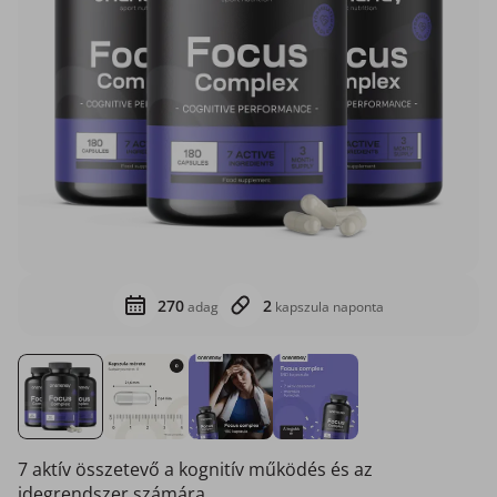
270
2
adag
kapszula naponta
7 aktív összetevő a kognitív működés és az
idegrendszer számára.