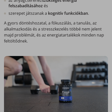
az anyagcseréhez
szükséges energia
felszabadításához
és
szerepet játszanak a
kognitív funkciókban
.
A gyors döntéshozatal, a fókuszálás, a tanulás, az
alkalmazkodás és a stresszkezelés többé nem jelent
majd problémát, és az energiatartalékok minden nap
feltöltődnek.