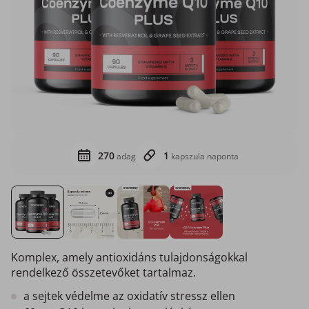
270
1
adag
kapszula naponta
Komplex, amely antioxidáns tulajdonságokkal
rendelkező összetevőket tartalmaz.
a sejtek védelme az oxidatív stressz ellen