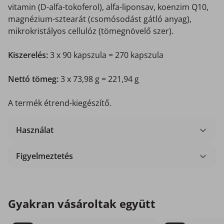
vitamin (D-alfa-tokoferol), alfa-liponsav, koenzim Q10,
magnézium-sztearát (csomósodást gátló anyag),
mikrokristályos cellulóz (tömegnövelő szer).
Kiszerelés:
3 x 90 kapszula = 270 kapszula
Nettó tömeg:
3 x 73,98 g = 221,94 g
A termék étrend-kiegészítő.
Használat
Figyelmeztetés
Gyakran vásároltak együtt