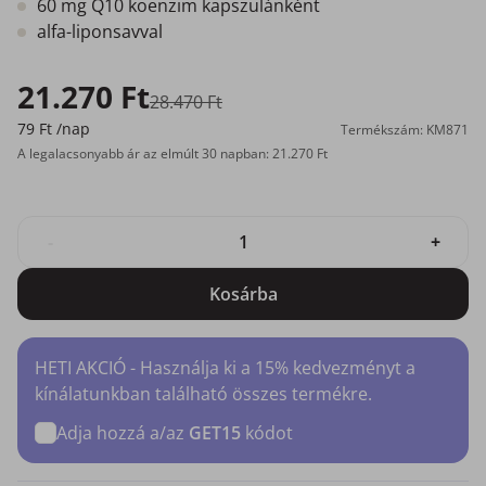
60 mg Q10 koenzim kapszulánként
alfa-liponsavval
21.270 Ft
28.470 Ft
79 Ft
/nap
Termékszám: KM871
A legalacsonyabb ár az elmúlt 30 napban: 21.270 Ft
-
+
Kosárba
HETI AKCIÓ - Használja ki a 15% kedvezményt a
kínálatunkban található összes termékre.
Adja hozzá a/az
GET15
kódot