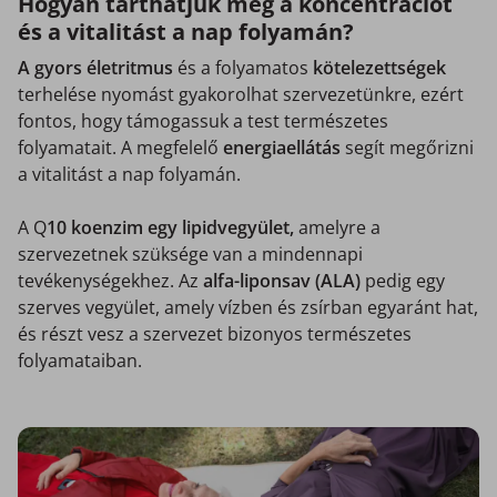
Hogyan tarthatjuk meg a koncentrációt
és a vitalitást a nap folyamán?
A gyors életritmus
és a folyamatos
kötelezettségek
terhelése nyomást gyakorolhat szervezetünkre, ezért
fontos, hogy támogassuk a test természetes
folyamatait. A megfelelő
energiaellátás
segít megőrizni
a vitalitást a nap folyamán.
A Q
10 koenzim egy lipidvegyület,
amelyre a
szervezetnek szüksége van a mindennapi
tevékenységekhez. Az
alfa-liponsav (ALA)
pedig egy
szerves vegyület, amely vízben és zsírban egyaránt hat,
és részt vesz a szervezet bizonyos természetes
folyamataiban.