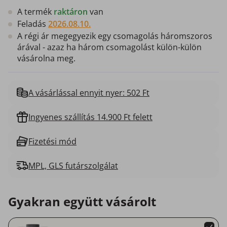
A termék
raktáron
van
Feladás
2026.08.10.
A régi ár megegyezik egy csomagolás háromszoros
árával - azaz ha három csomagolást külön-külön
vásárolna meg.
A vásárlással ennyit nyer: 502 Ft
Ingyenes szállítás 14.900 Ft felett
Fizetési mód
MPL, GLS futárszolgálat
Gyakran együtt vásárolt