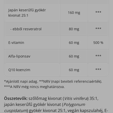
Japán keserűfű gyökér
160 mg
***
kivonat 25:1
- ebből resveratrol
80 mg
***
E-vitamin
60 mg
500 %
Alfa-liponsav
60 mg
***
Q10 koenzim
60 mg
***
*Ajánlott napi adag. **NRV (napi beviteli referenciaérték).
***A NRV még nincs meghatározva.
Összetevők:
szőlőmag kivonat (
Vitis vinifera
) 35:1,
japán keserűfű gyökér kivonat (
Polygonum
cuspidatum
) gyökér kivonat 25:1, vegán kapszulahéj, E-