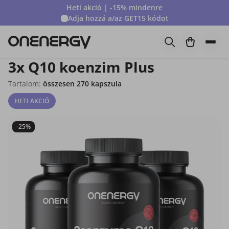
Heti akció | -15% mindenre
Adja hozzá a/az
GET15
kódot
3x Q10 koenzim Plus
Tartalom:
összesen 270 kapszula
HETI AKCIÓ
-25%