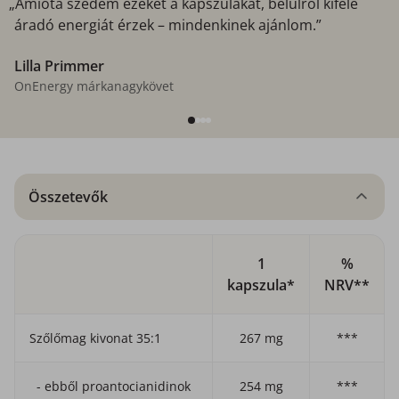
„Amióta szedem ezeket a kapszulákat, belülről kifelé
áradó energiát érzek – mindenkinek ajánlom.”
Lilla Primmer
OnEnergy márkanagykövet
Összetevők
1
%
kapszula*
NRV**
Szőlőmag kivonat 35:1
267 mg
***
- ebből proantocianidinok
254 mg
***