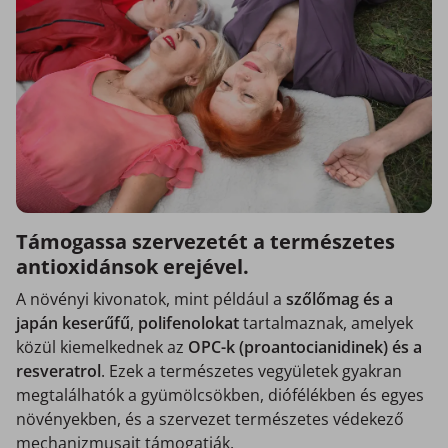
Támogassa szervezetét a természetes
antioxidánsok erejével.
A növényi kivonatok, mint például a
szőlőmag és a
japán keserűfű
,
polifenolokat
tartalmaznak, amelyek
közül kiemelkednek az
OPC-k (proantocianidinek) és a
resveratrol
. Ezek a természetes vegyületek gyakran
megtalálhatók a gyümölcsökben, diófélékben és egyes
növényekben, és a szervezet természetes védekező
mechanizmusait támogatják.