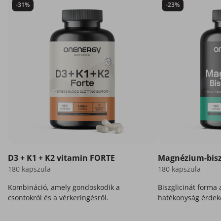
-31%
-23%
D3 + K1 + K2 vitamin FORTE
Magnézium-bisz
180 kapszula
180 kapszula
Kombináció, amely gondoskodik a
Biszglicinát forma
csontokról és a vérkeringésről.
hatékonyság érdek
az Ön számára.