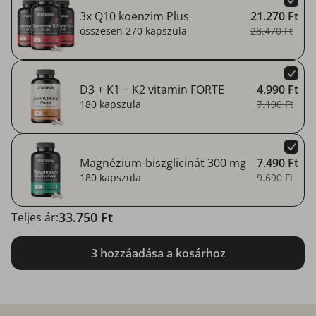
3x Q10 koenzim Plus
21.270 Ft
összesen 270 kapszula
28.470 Ft
D3 + K1 + K2 vitamin FORTE
4.990 Ft
180 kapszula
7.190 Ft
Magnézium-biszglicinát 300 mg
7.490 Ft
180 kapszula
9.690 Ft
33.750 Ft
Teljes ár:
3 hozzáadása a kosárhoz