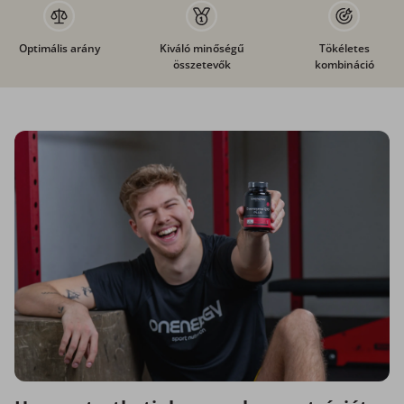
Optimális arány
Kiváló minőségű
Tökéletes
összetevők
kombináció