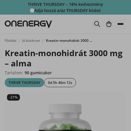
THRIVE THURSDAY – 18% kedvezmény
Adja hozzá a/az
THURSDAY
kódot
Főoldal
Jó közérzet
Kreatin-monohidrát 3000 mg – alma
Kreatin-monohidrát 3000 mg
– alma
Tartalom:
90 gumicukor
THRIVE THURSDAY
0d 5h 46m 12s
-21%