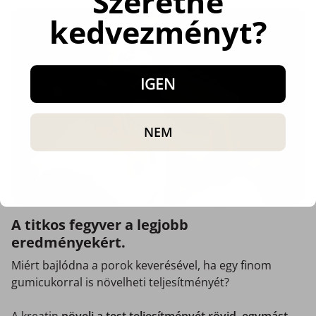
Szeretne
kedvezményt?
IGEN
NEM
A titkos fegyver a legjobb
eredményekért.
Miért bajlódna a porok keverésével, ha egy finom
gumicukorral is növelheti teljesítményét?
A kreatin
növeli a test teljesítményét rövid, egymást