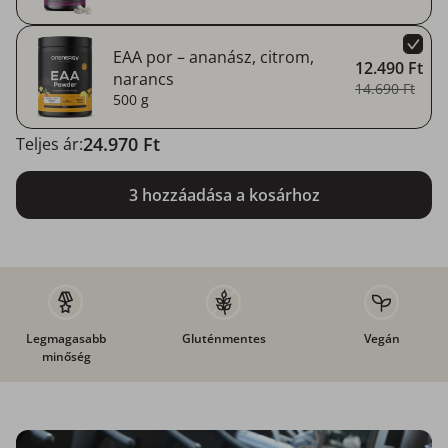
EAA por – ananász, citrom,
12.490 Ft
narancs
14.690 Ft
500 g
24.970 Ft
Teljes ár:
3 hozzáadása a kosárhoz
Legmagasabb
Gluténmentes
Vegán
minőség