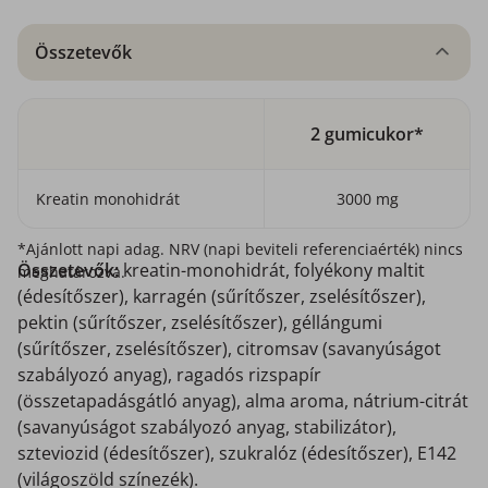
Összetevők
2 gumicukor*
Kreatin monohidrát
3000 mg
*Ajánlott napi adag. NRV (napi beviteli referenciaérték) nincs
Összetevők:
kreatin-monohidrát, folyékony maltit
meghatározva.
(édesítőszer), karragén (sűrítőszer, zselésítőszer),
pektin (sűrítőszer, zselésítőszer), géllángumi
(sűrítőszer, zselésítőszer), citromsav (savanyúságot
szabályozó anyag), ragadós rizspapír
(összetapadásgátló anyag), alma aroma, nátrium-citrát
(savanyúságot szabályozó anyag, stabilizátor),
szteviozid (édesítőszer), szukralóz (édesítőszer), E142
(világoszöld színezék).