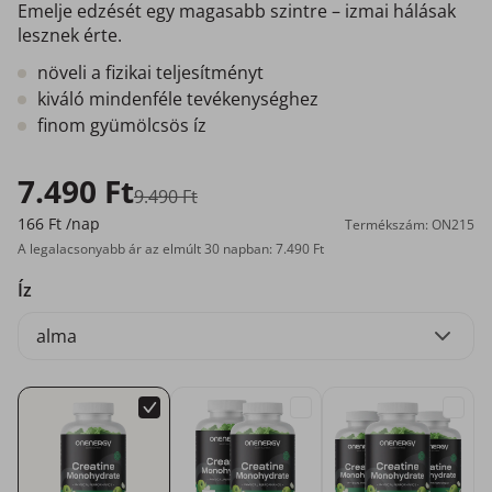
Emelje edzését egy magasabb szintre – izmai hálásak
lesznek érte.
növeli a fizikai teljesítményt
kiváló mindenféle tevékenységhez
finom gyümölcsös íz
7.490 Ft
9.490 Ft
166 Ft
/nap
Termékszám: ON215
A legalacsonyabb ár az elmúlt 30 napban: 7.490 Ft
Íz
alma