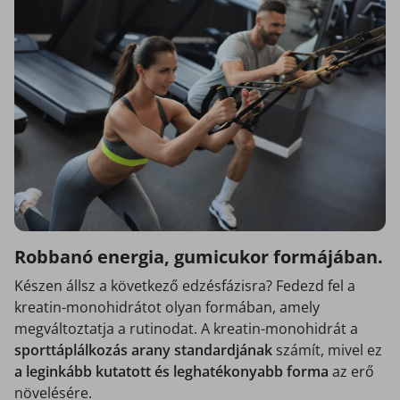
Robbanó energia, gumicukor formájában.
Készen állsz a következő edzésfázisra? Fedezd fel a
kreatin-monohidrátot olyan formában, amely
megváltoztatja a rutinodat. A kreatin-monohidrát a
sporttáplálkozás arany standardjának
számít, mivel ez
a leginkább kutatott és leghatékonyabb forma
az erő
növelésére.