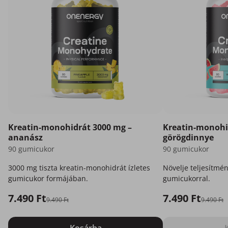
Kreatin-monohidrát 3000 mg –
Kreatin-monohi
ananász
görögdinnye
90 gumicukor
90 gumicukor
3000 mg tiszta kreatin-monohidrát ízletes
Növelje teljesítmén
gumicukor formájában.
gumicukorral.
7.490 Ft
7.490 Ft
9.490 Ft
9.490 Ft
Kosárba