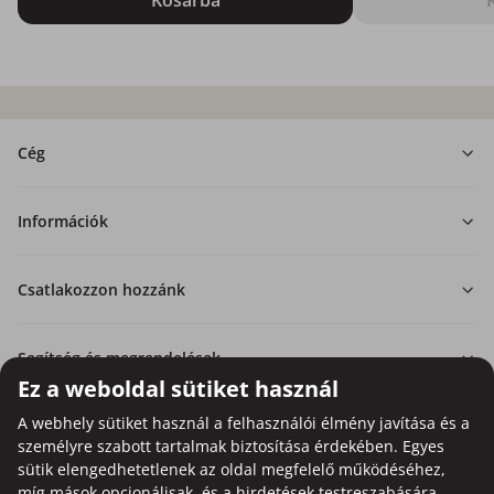
Cég
Információk
Csatlakozzon hozzánk
Segítség és megrendelések
Ez a weboldal sütiket használ
A webhely sütiket használ a felhasználói élmény javítása és a
személyre szabott tartalmak biztosítása érdekében. Egyes
sütik elengedhetetlenek az oldal megfelelő működéséhez,
Bankkártyás fizetési lehetőség.
míg mások opcionálisak, és a hirdetések testreszabására
A személyes adatok garantált védelme SSL titkosítással.