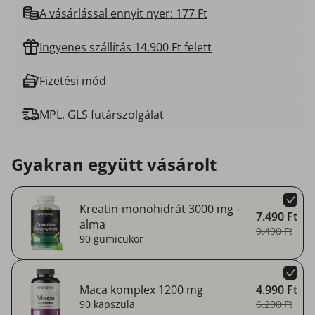
A vásárlással ennyit nyer: 177 Ft
Ingyenes szállítás 14.900 Ft felett
Fizetési mód
MPL, GLS futárszolgálat
Gyakran együtt vásárolt
Kreatin-monohidrát 3000 mg –
7.490 Ft
alma
9.490 Ft
90 gumicukor
Maca komplex 1200 mg
4.990 Ft
90 kapszula
6.290 Ft