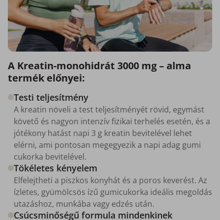
A Kreatin-monohidrát 3000 mg – alma
termék előnyei:
Testi teljesítmény
A kreatin növeli a test teljesítményét rövid, egymást
követő és nagyon intenzív fizikai terhelés esetén, és a
jótékony hatást napi 3 g kreatin bevitelével lehet
elérni, ami pontosan megegyezik a napi adag gumi
cukorka bevitelével.
Tökéletes kényelem
Elfelejtheti a piszkos konyhát és a poros keverést. Az
ízletes, gyümölcsös ízű gumicukorka ideális megoldás
utazáshoz, munkába vagy edzés után.
Csúcsminőségű formula mindenkinek