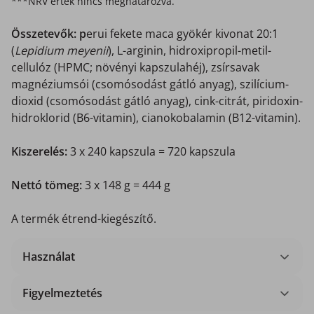
***NRV érték nincs meghatározva.
Összetevők: p
erui fekete maca gyökér kivonat 20:1
(
Lepidium meyenii
), L-arginin, hidroxipropil-metil-
cellulóz (HPMC; növényi kapszulahéj), zsírsavak
magnéziumsói (csomósodást gátló anyag), szilícium-
dioxid (csomósodást gátló anyag), cink-citrát, piridoxin-
hidroklorid (B6-vitamin), cianokobalamin (B12-vitamin).
Kiszerelés:
3 x 240 kapszula = 720 kapszula
Nettó tömeg:
3 x 148 g = 444 g
A termék étrend-kiegészítő.
Használat
Figyelmeztetés