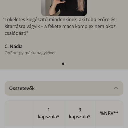
"Tökéletes kiegészítő mindenkinek, aki több erőre és
kitartásra vágyik – a fekete maca komplex nem okoz
csalódást!"
C. Nádia
OnEnergy márkanagykövet
Összetevők
1
3
%NRV**
kapszula*
kapszula*