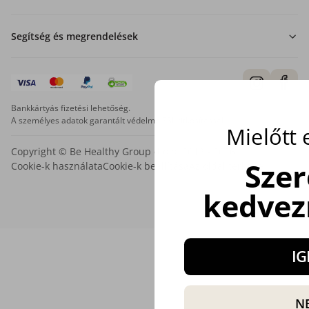
Segítség és megrendelések
Bankkártyás fizetési lehetőség.
A személyes adatok garantált védelme SSL titkosítással.
Mielőtt
Copyright © Be Healthy Group d.o.o. 2012 - 2026
Sze
Cookie-k használata
Cookie-k beállítása
Az oldal térképe
kedvez
IG
N