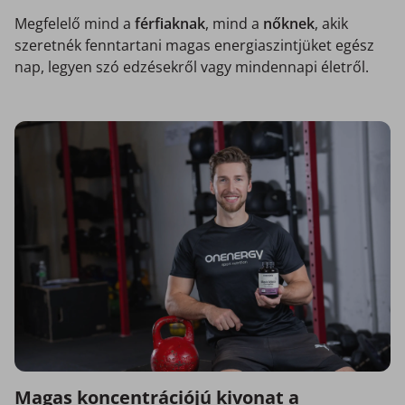
Megfelelő mind a
férfiaknak
, mind a
nőknek
, akik
szeretnék fenntartani magas energiaszintjüket egész
nap, legyen szó edzésekről vagy mindennapi életről.
Magas koncentrációjú kivonat a