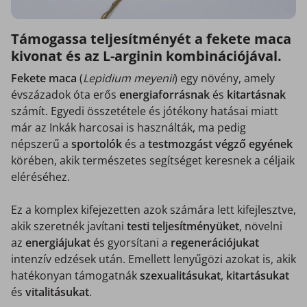
Támogassa teljesítményét a fekete maca
kivonat és az L-arginin kombinációjával.
Fekete maca
(
Lepidium meyenii
) egy növény, amely
évszázadok óta erős
energiaforrásnak
és
kitartásnak
számít. Egyedi összetétele és jótékony hatásai miatt
már az Inkák harcosai is használták, ma pedig
népszerű a
sportolók
és a
testmozgást végző egyének
körében, akik természetes segítséget keresnek a céljaik
eléréséhez.
Ez a komplex kifejezetten azok számára lett kifejlesztve,
akik szeretnék javítani
testi teljesítményüket
, növelni
az
energiájukat
és gyorsítani a
regenerációjukat
intenzív edzések után. Emellett lenyűgözi azokat is, akik
hatékonyan támogatnák
szexualitásukat
,
kitartásukat
és
vitalitásukat
.