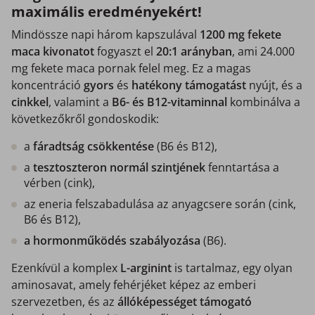
maximális eredményekért!
Mindössze napi három kapszulával
1200 mg fekete
maca kivonatot
fogyaszt el
20:1 arányban
, ami 24.000
mg fekete maca pornak felel meg. Ez a magas
koncentráció
gyors
és
hatékony támogatást
nyújt, és a
cinkkel
, valamint a
B6- és B12-vitaminnal
kombinálva a
következőkről gondoskodik:
a
fáradtság csökkentése
(B6 és B12),
a
tesztoszteron normál szintjének
fenntartása a
vérben (cink),
az eneria felszabadulása az anyagcsere során (cink,
B6 és B12),
a hormonműködés szabályozása
(B6).
Ezenkívül a komplex
L-arginint
is tartalmaz, egy olyan
aminosavat, amely fehérjéket képez az emberi
szervezetben, és az
állóképességet támogató