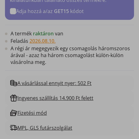
Adja hozzá a/az
GET15
kódot
A termék
raktáron
van
Feladás
2026.08.10.
A régi ár megegyezik egy csomagolás háromszoros
árával - azaz ha három csomagolást külön-külön
vásárolna meg.
A vásárlással ennyit nyer: 502 Ft
Ingyenes szállítás 14.900 Ft felett
Fizetési mód
MPL, GLS futárszolgálat