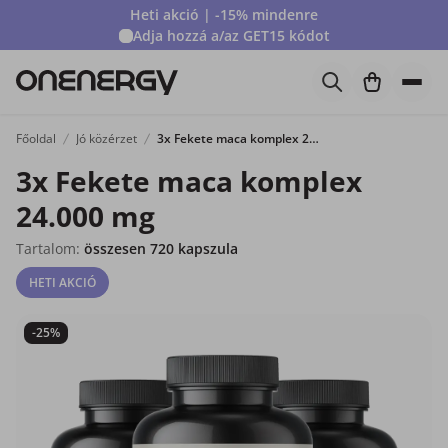
Heti akció | -15% mindenre
Adja hozzá a/az
GET15
kódot
Főoldal
Jó közérzet
3x Fekete maca komplex 24.000 mg
3x Fekete maca komplex
24.000 mg
Tartalom:
összesen 720 kapszula
HETI AKCIÓ
-25%