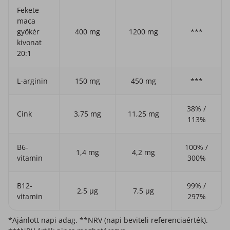
Fekete
maca
gyökér
400 mg
1200 mg
***
kivonat
20:1
L-arginin
150 mg
450 mg
***
38% /
Cink
3,75 mg
11,25 mg
113%
B6-
100% /
1,4 mg
4,2 mg
vitamin
300%
B12-
99% /
2,5 µg
7,5 µg
vitamin
297%
*Ajánlott napi adag. **NRV (napi beviteli referenciaérték).