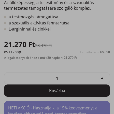
Az állóképesség, a teljesítmény és a szexualitás
természetes támogatására szolgáló komplex.
a testmozgás támogatása
a szexuális aktivitás fenntartása
L-argininnal és cinkkel
21.270 Ft
28.470 Ft
89 Ft
/nap
Termékszám: KM690
A legalacsonyabb ár az elmúlt 30 napban: 21.270 Ft
-
+
Kosárba
HETI AKCIÓ - Használja ki a 15% kedvezményt a
kínálatunkban található összes termékre.