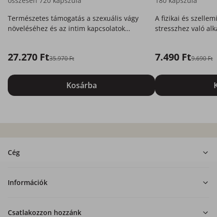
összesen 720 kapszula
180 kapszula
Természetes támogatás a szexuális vágy
A fizikai és szellem
növeléséhez és az intim kapcsolatok
stresszhez való al
feldobásához.
természetes támog
27.270 Ft
7.490 Ft
35.970 Ft
9.690 Ft
Kosárba
Cég
Információk
Csatlakozzon hozzánk