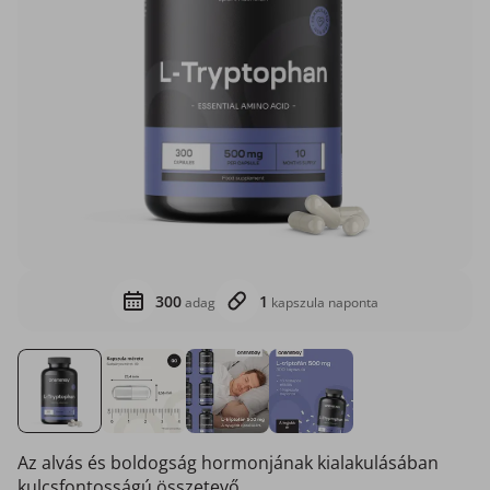
300
1
adag
kapszula naponta
Az alvás és boldogság hormonjának kialakulásában
kulcsfontosságú összetevő...