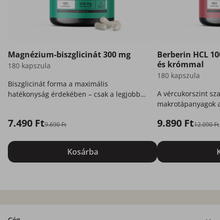
Magnézium-biszglicinát 300 mg
Berberin HCL 10
és krómmal
180 kapszula
180 kapszula
Biszglicinát forma a maximális
A vércukorszint sz
hatékonyság érdekében – csak a legjobb
makrotápanyagok a
az Ön számára.
7.490 Ft
9.890 Ft
9.690 Ft
12.090 Ft
Kosárba
Cég