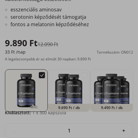
esszenciális aminosav
serotonin képződését támogatja
fontos a melatonin képződéséhez
9.890 Ft
12.090 Ft
33 Ft
/nap
Termékszám: ON012
A legalacsonyabb ár az elmúlt 30 napban: 9.890 Ft
9.690 Ft
/ db
9.490 Ft
/ db
Kiválasztott:
1
x 300 kapszula
-
+