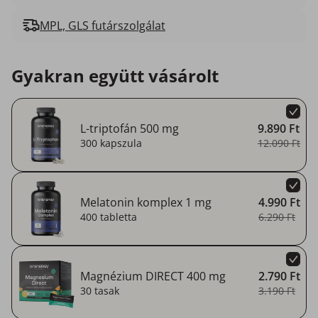
MPL, GLS futárszolgálat
Gyakran együtt vásárolt
L-triptofán 500 mg
9.890 Ft
300 kapszula
12.090 Ft
Melatonin komplex 1 mg
4.990 Ft
400 tabletta
6.290 Ft
Magnézium DIRECT 400 mg
2.790 Ft
30 tasak
3.190 Ft