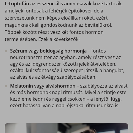
L-triptofán
az
esszenciális aminosavak
közé tartozik,
amelyek fontosak a fehérjék építőkövei, de a
szervezetünk nem képes előállítani őket, ezért
magunknak kell gondoskodnunk az bevitelükről.
Többek között részt vesz két fontos hormon
termelésében. Ezek a következők:
Szérum
vagy
boldogság hormonja
– fontos
neurotranszmitter az agyban, amely részt vesz az
agy és az idegrendszer közötti jelek átvitelében,
ezáltal kulcsfontosságú szerepet játszik a hangulat,
az alvás és az étvágy szabályozásában.
Melatonin
vagy
alváshormon
– szabályozza az alvást
és más hormonok napi ritmusát. Mivel a szintje este
kezd emelkedni és reggel csökken – a fénytől függ,
ezért hatással van a napi-éjszakai ritmusunkra is.