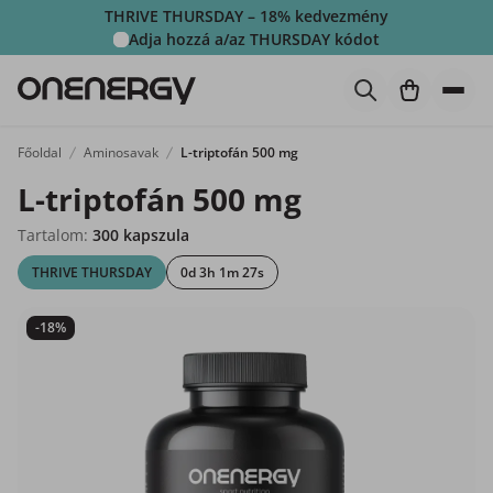
THRIVE THURSDAY – 18% kedvezmény
Adja hozzá a/az
THURSDAY
kódot
Főoldal
Aminosavak
L-triptofán 500 mg
L-triptofán 500 mg
Tartalom:
300 kapszula
THRIVE THURSDAY
0d 3h 1m 26s
-18%