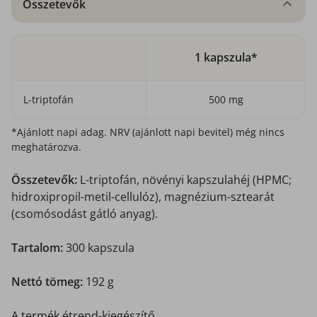
Összetevők
1 kapszula*
L-triptofán
500 mg
*Ajánlott napi adag. NRV (ajánlott napi bevitel) még nincs
meghatározva.
Összetevők:
L-triptofán, növényi kapszulahéj (HPMC;
hidroxipropil-metil-cellulóz), magnézium-sztearát
(csomósodást gátló anyag).
Tartalom:
300 kapszula
Nettó tömeg:
192 g
A termék étrend-kiegészítő.