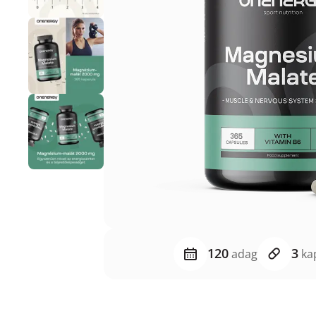
120
3
adag
ka