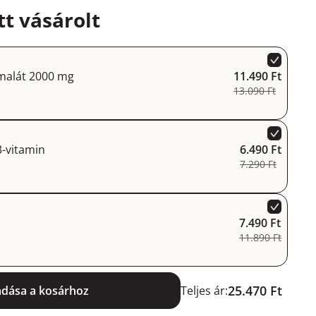
t vásárolt
alát 2000 mg
11.490 Ft
13.090 Ft
-vitamin
6.490 Ft
7.290 Ft
7.490 Ft
11.890 Ft
25.470 Ft
adása a kosárhoz
Teljes ár: