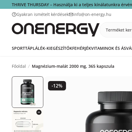
THRIVE THURSDAY – Használja ki a teljes kínálatunkra érv
Gyakran ismételt kérdések
info@on-energy.hu
Terméket ker
SPORTTÁPLÁLÉK-KIEGÉSZÍTŐK
FEHÉRJÉK
VITAMINOK ÉS ÁSV
Főoldal
Magnézium-malát 2000 mg, 365 kapszula
-12%