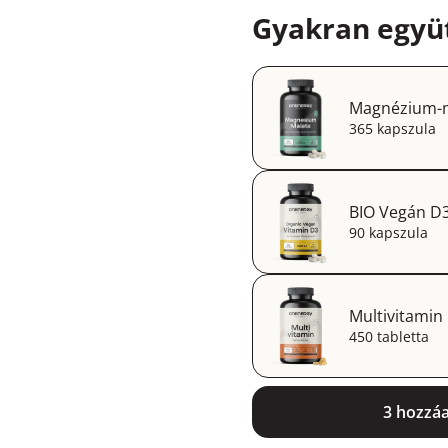
Gyakran együt
Magnézium-m
365 kapszula
BIO Vegán D3
90 kapszula
Multivitamin
450 tabletta
3 hozzá