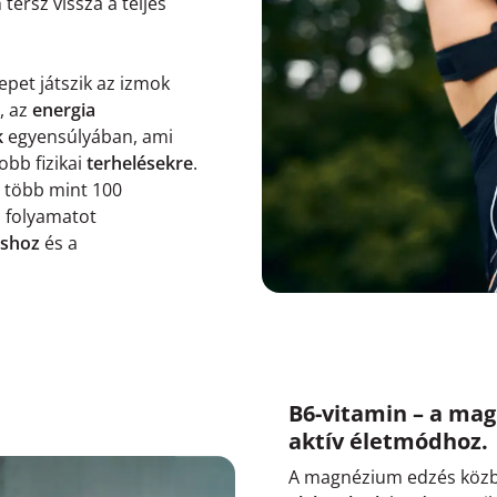
érsz vissza a teljes
epet játszik az izmok
, az
energia
k
egyensúlyában, ami
obb fizikai
terhelésekre
.
s több mint 100
i folyamatot
áshoz
és a
B6-vitamin – a ma
aktív életmódhoz.
A magnézium edzés közben