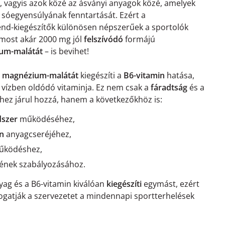
k, vagyis azok közé az ásványi anyagok közé, amelyek
és sóegyensúlyának fenntartását. Ezért a
d-kiegészítők különösen népszerűek a sportolók
 most akár 2000 mg jól
felszívódó
formájú
um-malátát
– is bevihet!
ó
magnézium-malátát
kiegészíti a
B6-vitamin
hatása,
 vízben oldódó vitaminja. Ez nem csak a
fáradtság
és a
hez járul hozzá, hanem a következőkhöz is:
dszer
működéséhez,
én
anyagcseréjéhez,
űködéshez,
nek szabályozásához.
ag és a B6-vitamin kiválóan
kiegészíti
egymást, ezért
gatják a szervezetet a mindennapi sportterhelések