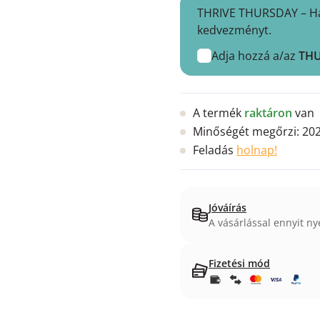
THRIVE THURSDAY – Hasz
kedvezményt.
Adja hozzá a/az
TH
A termék
raktáron
van
Minőségét megőrzi:
202
Feladás
holnap!
Jóváírás
A vásárlással ennyit ny
Fizetési mód