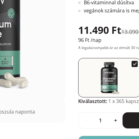
B6-vitaminnal dúsítva
vegánok számára is meg
11.490 Ft
13.090
96 Ft
/nap
A legalacsonyabb ár az elmúlt 30 n
Kiválasztott:
1
x 365 kapsz
pszula naponta
-
+