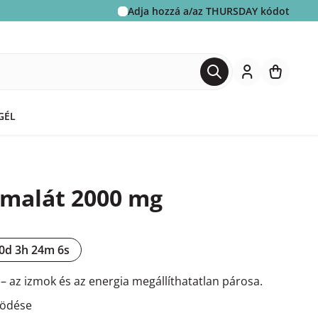
Adja hozzá a/az
THURSDAY
kódot
GÉL
malát 2000 mg
0d 3h 24m 5s
 az izmok és az energia megállíthatatlan párosa.
ködése