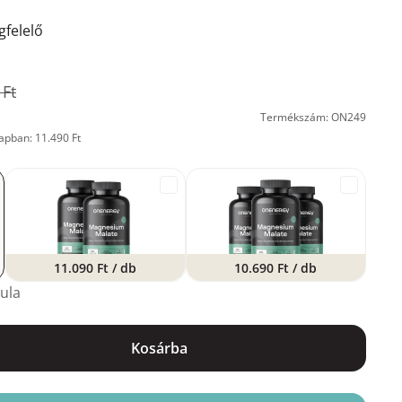
felelő
 Ft
Termékszám: ON249
apban: 11.490 Ft
11.090 Ft
/ db
10.690 Ft
/ db
ula
Kosárba