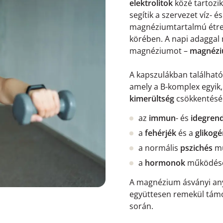
elektrolitok
közé tartozi
segítik a szervezet víz- 
magnéziumtartalmú étren
körében. A napi adaggal
magnéziumot –
magnézi
A kapszulákban találhat
amely a B-komplex egyik,
kimerültség
csökkentésé
az
immun
- és
idegren
a
fehérjék
és a
glikog
a normális
pszichés
m
a
hormonok
működésé
A magnézium ásványi any
együttesen remekül támo
során.