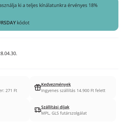
nálja ki a teljes kínálatunkra érvényes 18%
URSDAY
kódot
8.04.30.
Kedvezmények
er: 271 Ft
Ingyenes szállítás 14.900 Ft felett
Szállítási díjak
MPL, GLS futárszolgálat