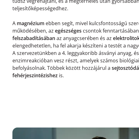
tudsz végrehajtani, és a megterhelés után gyorsabban t
teljesítőképességedhez.
A
magnézium
ebben segít, mivel kulcsfontosságú szer
működésében, az
egészséges
csontok fenntartásában
felszabadításában
az anyagcserében és az
elektrolito
elengedhetetlen, ha fel akarja készíteni a testét a nagy
A szervezetünkben a 4. leggyakoribb ásványi anyag, é
enzimreakcióban vesz részt, amelyek számos biológia
befolyásolnak. Többek között hozzájárul a
sejtosztód
fehérjeszintézishez
is.