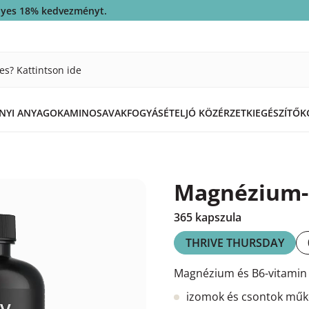
ényes 18% kedvezményt.
es? Kattintson ide
ÁNYI ANYAGOK
AMINOSAVAK
FOGYÁS
ÉTEL
JÓ KÖZÉRZET
KIEGÉSZÍTŐK
Magnézium-
365 kapszula
THRIVE THURSDAY
Magnézium és B6-vitamin –
izomok és csontok mű