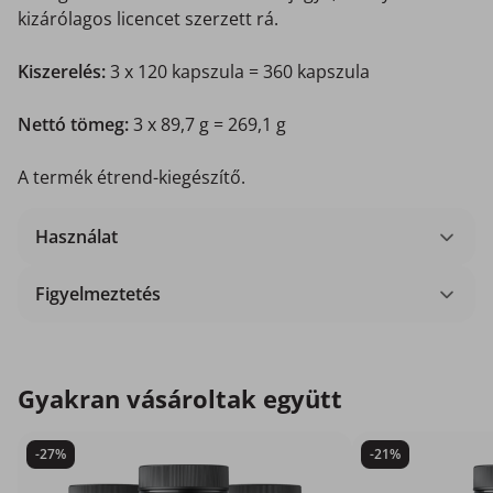
kizárólagos licencet szerzett rá.
Kiszerelés:
3 x 120 kapszula = 360 kapszula
Nettó tömeg:
3 x 89,7 g = 269,1 g
A termék étrend-kiegészítő.
Használat
Figyelmeztetés
Gyakran vásároltak együtt
-27%
-21%