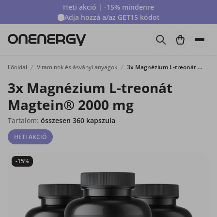
Heti akció | -15% mindenre
Adja hozzá a/az
GET15
kódot
Főoldal
Vitaminok és ásványi anyagok
3x Magnézium L-treonát Magtein® 2000 mg
3x Magnézium L-treonát
Magtein® 2000 mg
Tartalom:
összesen 360 kapszula
HETI AKCIÓ
-15%