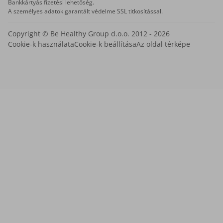
Bankkártyás fizetési lehetőség.
A személyes adatok garantált védelme SSL titkosítással.
Copyright © Be Healthy Group d.o.o. 2012 - 2026
Cookie-k használata
Cookie-k beállítása
Az oldal térképe