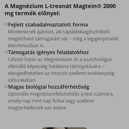
A Magnézium L-treonát Magtein® 2000
mg termék előnyei:
Fejlett szabadalmaztatott forma
Mindenkinek ajánlott, aki táplálékkiegészítőktől
megbízható támogatást vár – még a legigényesebb
életritmusban is.
Támogatás igényes feladatokhoz
Célzott hatás az idegrendszer és a pszichológiai
ellenálló képesség hatékony támogatására –
elengedhetetlen az intenzív szellemi tevékenység
időszakában.
Magas biológiai hozzáférhetőség
Optimális magnéziumfelszívódás a test számára,
amely nap mint nap fizikai vagy szellemi
megterhelésnek van kitéve.