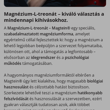
Magnézium-L-treonát – kiváló választás a
mindennapi kihívásokhoz.
A
Magnézium-L-treonát – Magtein®
egy speciális,
szabadalmaztatott magnéziumforma
, amelyet
egyértelmű céllal fejlesztettek ki: hogy a magnézium a
lehető legjobban beépüljön a szervezet folyamataiba,
különösen ott, ahol a támogatás a legfontosabb –
elsősorban az
idegrendszer
és a
pszichológiai
működés
támogatásában.
A hagyományos magnéziumformáktól eltérően a
Magtein® úgy lett kialakítva, hogy magasabb
biológiai
hasznosulást
és célzottabb hatást biztosítson.
Szerkezete lehetővé teszi a magnézium
hatékonyabb
felszívódását
és hasznosulását a szervezetben, ezért
gyakran választják tudatosan azok, akik többet