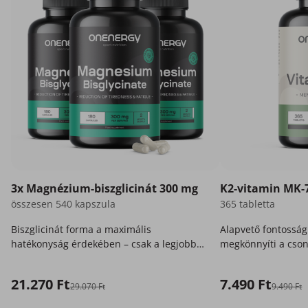
3x Magnézium-biszglicinát 300 mg
K2-vitamin MK-
összesen 540 kapszula
365 tabletta
Biszglicinát forma a maximális
Alapvető fontosság
hatékonyság érdekében – csak a legjobb
megkönnyíti a cson
az Ön számára.
21.270 Ft
7.490 Ft
29.070 Ft
9.490 Ft