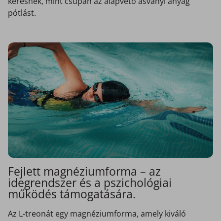
keresnek, mint csupán az alapvető ásványi anyag
pótlást.
Fejlett magnéziumforma – az
idegrendszer és a pszichológiai
működés támogatására.
Az L-treonát egy magnéziumforma, amely kiváló