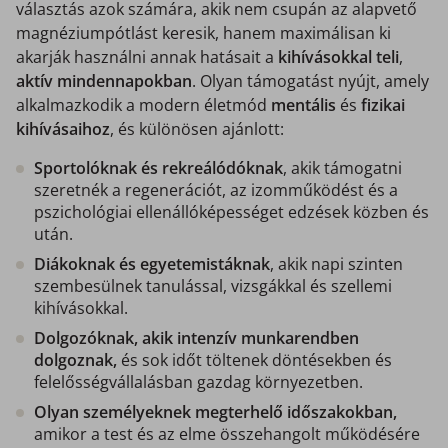
választás azok számára, akik nem csupán az alapvető
magnéziumpótlást keresik, hanem maximálisan ki
akarják használni annak hatásait a
kihívásokkal teli
,
aktív mindennapokban
. Olyan támogatást nyújt, amely
alkalmazkodik a modern életmód
mentális
és
fizikai
kihívásaihoz
, és különösen ajánlott:
Sportolóknak és rekreálódóknak
, akik támogatni
szeretnék a regenerációt, az izomműködést és a
pszichológiai ellenállóképességet edzések közben és
után.
Diákoknak és egyetemistáknak
, akik napi szinten
szembesülnek tanulással, vizsgákkal és szellemi
kihívásokkal.
Dolgozóknak, akik intenzív munkarendben
dolgoznak,
és sok időt töltenek döntésekben és
felelősségvállalásban gazdag környezetben.
Olyan személyeknek megterhelő időszakokban,
amikor a test és az elme összehangolt működésére