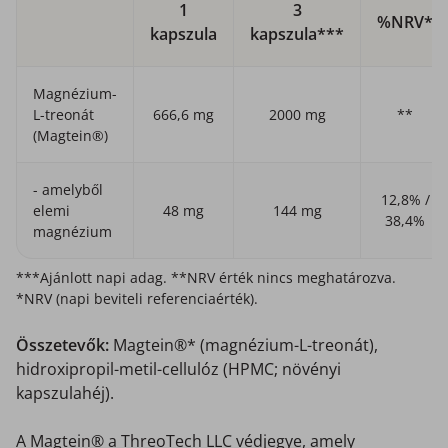
1
3
%NRV*
kapszula
kapszula***
Magnézium-
L-treonát
666,6 mg
2000 mg
**
(Magtein®)
- amelyből
12,8% /
elemi
48 mg
144 mg
38,4%
magnézium
***Ajánlott napi adag. **NRV érték nincs meghatározva.
*NRV (napi beviteli referenciaérték).
Összetevők:
Magtein®* (magnézium-L-treonát),
hidroxipropil-metil-cellulóz (HPMC; növényi
kapszulahéj).
A Magtein® a ThreoTech LLC védjegye, amely