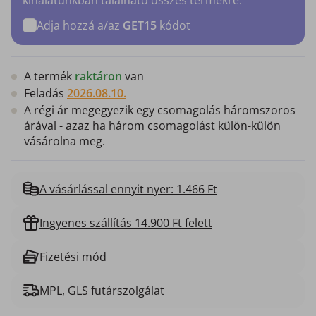
Adja hozzá a/az
GET15
kódot
A termék
raktáron
van
Feladás
2026.08.10.
A régi ár megegyezik egy csomagolás háromszoros
árával - azaz ha három csomagolást külön-külön
vásárolna meg.
A vásárlással ennyit nyer: 1.466 Ft
Ingyenes szállítás 14.900 Ft felett
Fizetési mód
MPL, GLS futárszolgálat