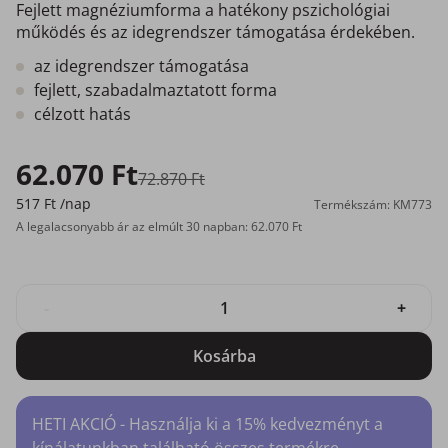
Fejlett magnéziumforma a hatékony pszichológiai
működés és az idegrendszer támogatása érdekében.
az idegrendszer támogatása
fejlett, szabadalmaztatott forma
célzott hatás
62.070 Ft
72.870 Ft
517 Ft
/nap
Termékszám: KM773
A legalacsonyabb ár az elmúlt 30 napban: 62.070 Ft
-
+
Kosárba
HETI AKCIÓ - Használja ki a 15% kedvezményt a
kínálatunkban található összes termékre.