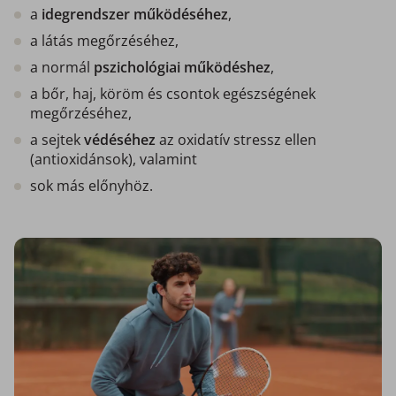
a
idegrendszer működéséhez
,
a látás megőrzéséhez,
a normál
pszichológiai működéshez
,
a bőr, haj, köröm és csontok egészségének
megőrzéséhez,
a sejtek
védéséhez
az oxidatív stressz ellen
(antioxidánsok), valamint
sok más előnyhöz.