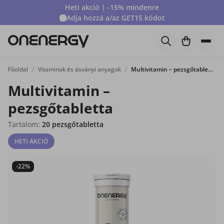
Heti akció | -15% mindenre
Adja hozzá a/az
GET15
kódot
Főoldal
Vitaminok és ásványi anyagok
Multivitamin – pezsgőtabletta
Multivitamin –
pezsgőtabletta
Tartalom:
20 pezsgőtabletta
HETI AKCIÓ
-22%