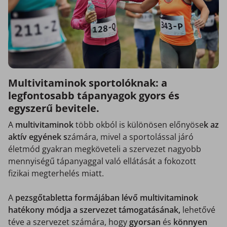
Multivitaminok sportolóknak: a
legfontosabb tápanyagok gyors és
egyszerű bevitele.
A
multivitaminok
több okból is különösen előnyöse
k az
aktív egyének s
zámára, mivel a sportolással járó
életmód gyakran megköveteli a szervezet nagyobb
mennyiségű tápanyaggal való ellátását a fokozott
fizikai megterhelés miatt.
A
pezsgőtabletta formájában lévő multivitaminok
hatékony módja a szervezet támogatásának,
lehetővé
téve a szervezet számára, hogy
gyorsan
és
könnyen