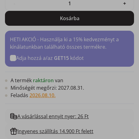
-
+
Kosárba
HETI AKCIÓ - Használja ki a 15% kedvezményt a
kínálatunkban található összes termékre.
Adja hozzá a/az
GET15
kódot
A termék
raktáron
van
Minőségét megőrzi:
2027.08.31.
Feladás
2026.08.10.
A vásárlással ennyit nyer: 26 Ft
Ingyenes szállítás 14.900 Ft felett