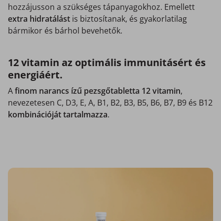
hozzájusson a szükséges tápanyagokhoz. Emellett
extra hidratálást
is biztosítanak, és gyakorlatilag
bármikor és bárhol bevehetők.
12 vitamin az optimális immunitásért és
energiáért.
A
finom narancs ízű pezsgőtabletta 12 vitamin
,
nevezetesen C, D3, E, A, B1, B2, B3, B5, B6, B7, B9 és B12
kombinációját tartalmazza
.