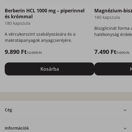
Berberin HCL 1000 mg – piperinnel
Magnézium-bisz
és krómmal
180 kapszula
180 kapszula
Biszglicinát forma
A vércukorszint szabályozására és a
hatékonyság érdek
makrotápanyagok anyagcseréjére.
az Ön számára.
9.890 Ft
7.490 Ft
12.090 Ft
9.690 Ft
Kosárba
Cég
Információk