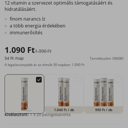
12 vitamin a szervezet optimális támogatásáért és
hidratálásáért.
finom narancs íz
a több energia érdekében
immunerősítés
1.090 Ft
1.390 Ft
54 Ft
/nap
Termékszám: ON080
A legalacsonyabb ár az elmúlt 30 napban: 1.090 Ft
1.040 Ft
/ db
990 Ft
/ db
Kiválasztott:
1
x 20 pezsgőtabletta