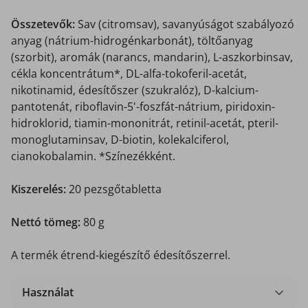
Összetevők:
Sav (citromsav), savanyúságot szabályozó
anyag (nátrium-hidrogénkarbonát), töltőanyag
(szorbit), aromák (narancs, mandarin), L-aszkorbinsav,
cékla koncentrátum*, DL-alfa-tokoferil-acetát,
nikotinamid, édesítőszer (szukralóz), D-kalcium-
pantotenát, riboflavin-5'-foszfát-nátrium, piridoxin-
hidroklorid, tiamin-mononitrát, retinil-acetát, pteril-
monoglutaminsav, D-biotin, kolekalciferol,
cianokobalamin. *Színezékként.
Kiszerelés:
20 pezsgőtabletta
Nettó tömeg:
80 g
A termék étrend-kiegészítő édesítőszerrel.
Használat