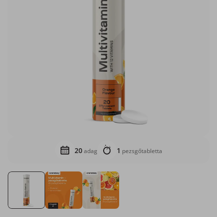
20
1
adag
pezsgőtabletta