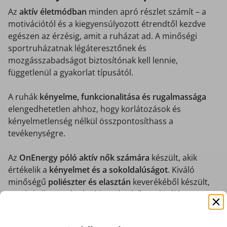
Az
aktív életmódban
minden apró részlet számít – a
motivációtól és a kiegyensúlyozott étrendtől kezdve
egészen az érzésig, amit a ruházat ad. A minőségi
sportruházatnak légáteresztőnek és
mozgásszabadságot biztosítónak kell lennie,
függetlenül a gyakorlat típusától.
A ruhák
kényelme, funkcionalitása és rugalmassága
elengedhetetlen ahhoz, hogy korlátozások és
kényelmetlenség nélkül összpontosíthass a
tevékenységre.
Az
OnEnergy póló aktív nők számára
készült, akik
értékelik a
kényelmet és a sokoldalúságot
. Kiváló
minőségű
poliészter és elasztán
keverékéből készült,
amely kellemes érzést biztosít a bőrön, kiváló
légáteresztő képességet és gyors száradást.