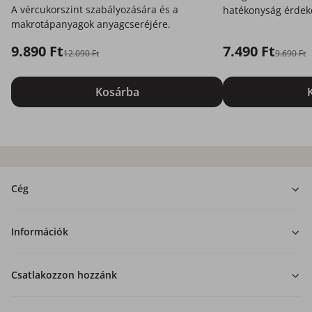
A vércukorszint szabályozására és a
hatékonyság érdek
makrotápanyagok anyagcseréjére.
az Ön számára.
9.890 Ft
7.490 Ft
12.090 Ft
9.690 Ft
Kosárba
Cég
Információk
Csatlakozzon hozzánk