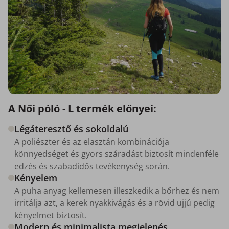
A Női póló - L termék előnyei:
Légáteresztő és sokoldalú
A poliészter és az elasztán kombinációja
könnyedséget és gyors száradást biztosít mindenféle
edzés és szabadidős tevékenység során.
Kényelem
A puha anyag kellemesen illeszkedik a bőrhez és nem
irritálja azt, a kerek nyakkivágás és a rövid ujjú pedig
kényelmet biztosít.
Modern és minimalista megjelenés