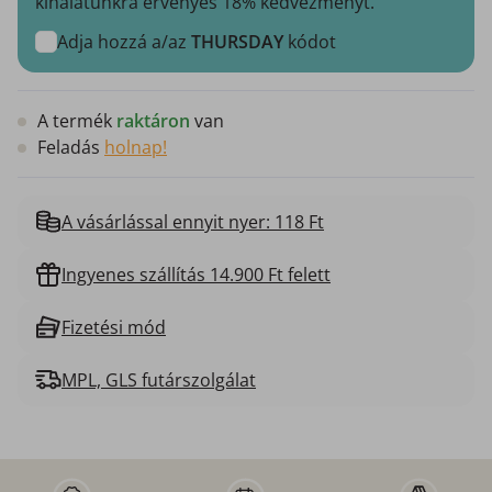
kínálatunkra érvényes 18% kedvezményt.
Adja hozzá a/az
THURSDAY
kódot
A termék
raktáron
van
Feladás
holnap!
A vásárlással ennyit nyer: 118 Ft
Ingyenes szállítás 14.900 Ft felett
Fizetési mód
MPL, GLS futárszolgálat