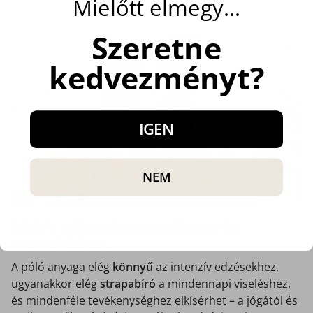
Mielőtt elmegy…
Szeretne
kedvezményt?
IGEN
NEM
Ideális választás sportoláshoz és
szabadidőhöz.
A póló anyaga elég
könnyű
az intenzív edzésekhez,
ugyanakkor elég
strapabíró
a mindennapi viseléshez,
és mindenféle tevékenységhez elkísérhet – a jógától és