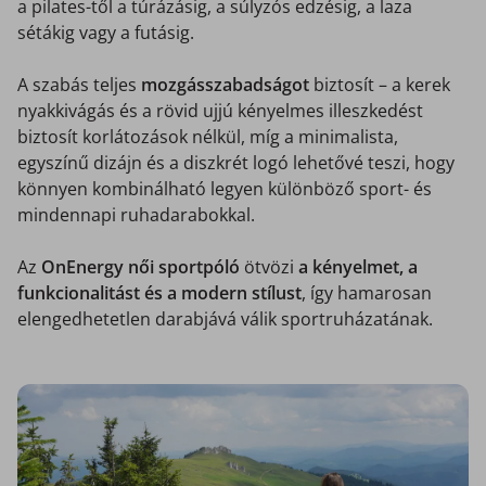
a pilates-től a túrázásig, a súlyzós edzésig, a laza
sétákig vagy a futásig.
A szabás teljes
mozgásszabadságot
biztosít – a kerek
nyakkivágás és a rövid ujjú kényelmes illeszkedést
biztosít korlátozások nélkül, míg a minimalista,
egyszínű dizájn és a diszkrét logó lehetővé teszi, hogy
könnyen kombinálható legyen különböző sport- és
mindennapi ruhadarabokkal.
Az
OnEnergy női sportpóló
ötvözi
a kényelmet, a
funkcionalitást és a modern stílust
, így hamarosan
elengedhetetlen darabjává válik sportruházatának.