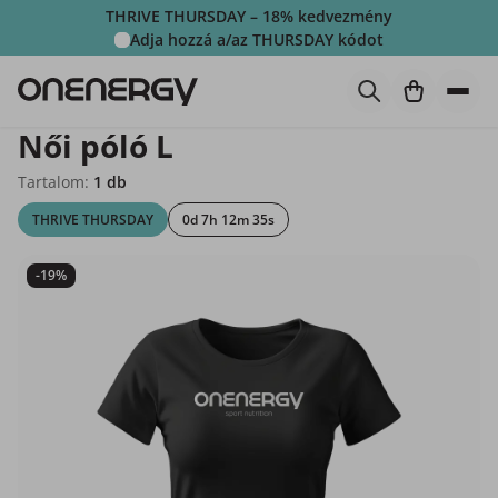
THRIVE THURSDAY – 18% kedvezmény
Adja hozzá a/az
THURSDAY
kódot
Női póló L
Tartalom:
1 db
THRIVE THURSDAY
0d 7h 12m 34s
-19%