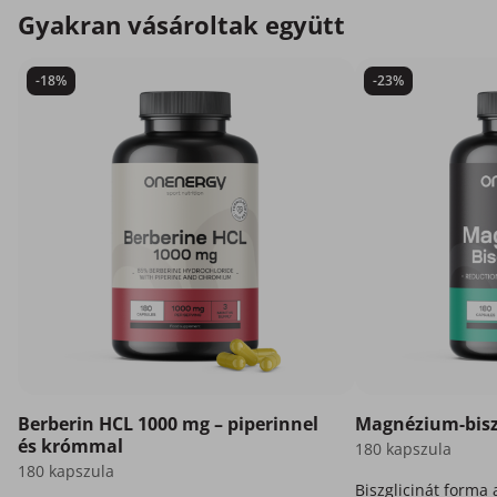
Gyakran vásároltak együtt
-18%
-23%
Berberin HCL 1000 mg – piperinnel
Magnézium-bisz
és krómmal
180 kapszula
180 kapszula
Biszglicinát forma