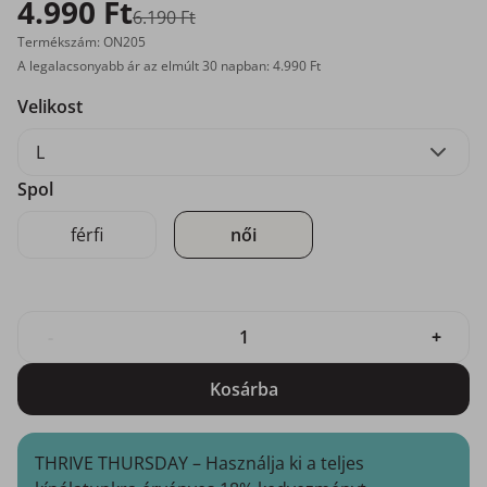
4.990 Ft
6.190 Ft
Termékszám: ON205
A legalacsonyabb ár az elmúlt 30 napban: 4.990 Ft
Velikost
L
Spol
férfi
női
-
+
Kosárba
THRIVE THURSDAY – Használja ki a teljes