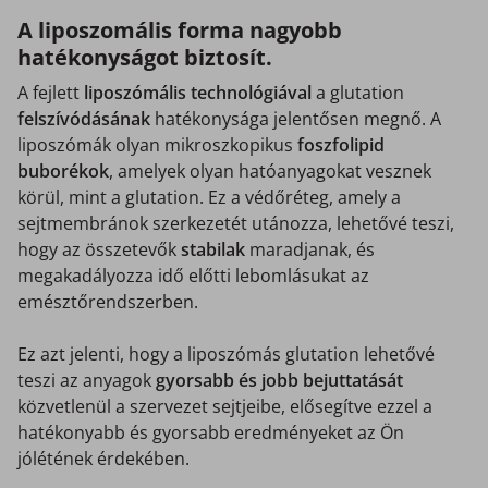
A liposzomális forma nagyobb
hatékonyságot biztosít.
A fejlett
liposzómális technológiával
a glutation
felszívódásának
hatékonysága jelentősen megnő. A
liposzómák olyan mikroszkopikus
foszfolipid
buborékok
, amelyek olyan hatóanyagokat vesznek
körül, mint a glutation. Ez a védőréteg, amely a
sejtmembránok szerkezetét utánozza, lehetővé teszi,
hogy az összetevők
stabilak
maradjanak, és
megakadályozza idő előtti lebomlásukat az
emésztőrendszerben.
Ez azt jelenti, hogy a liposzómás glutation lehetővé
teszi az anyagok
gyorsabb és jobb bejuttatását
közvetlenül a szervezet sejtjeibe, elősegítve ezzel a
hatékonyabb és gyorsabb eredményeket az Ön
jólétének érdekében.