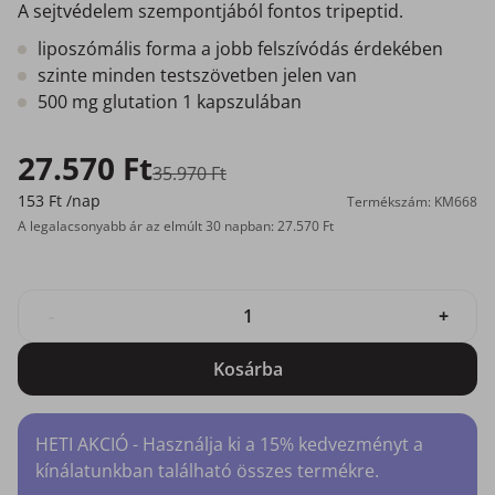
A sejtvédelem szempontjából fontos tripeptid.
liposzómális forma a jobb felszívódás érdekében
szinte minden testszövetben jelen van
500 mg glutation 1 kapszulában
27.570 Ft
35.970 Ft
153 Ft
/nap
Termékszám: KM668
A legalacsonyabb ár az elmúlt 30 napban: 27.570 Ft
-
+
Kosárba
HETI AKCIÓ - Használja ki a 15% kedvezményt a
kínálatunkban található összes termékre.