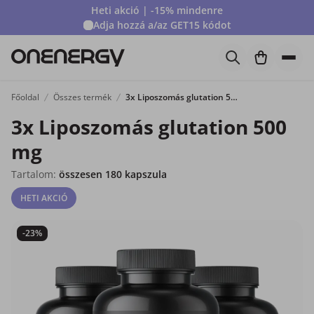
Heti akció | -15% mindenre
Adja hozzá a/az
GET15
kódot
Főoldal
Összes termék
3x Liposzomás glutation 500 mg
3x Liposzomás glutation 500
mg
Tartalom:
összesen 180 kapszula
HETI AKCIÓ
-23%