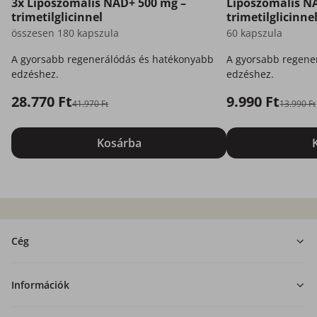
3x Liposzomális NAD+ 500 mg –
Liposzómális N
trimetilglicinnel
trimetilglicinne
összesen 180 kapszula
60 kapszula
A gyorsabb regenerálódás és hatékonyabb
A gyorsabb regene
edzéshez.
edzéshez.
28.770 Ft
9.990 Ft
41.970 Ft
13.990 Ft
Kosárba
Cég
Információk