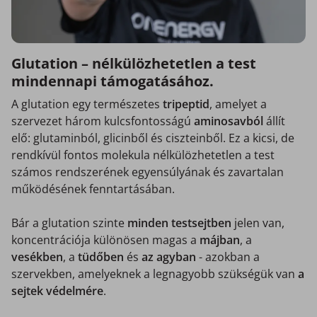
Glutation – nélkülözhetetlen a test
mindennapi támogatásához.
A glutation egy természetes
tripeptid
, amelyet a
szervezet három kulcsfontosságú
aminosavból
állít
elő: glutaminból, glicinből és ciszteinből. Ez a kicsi, de
rendkívül fontos molekula nélkülözhetetlen a test
számos rendszerének egyensúlyának és zavartalan
működésének fenntartásában.
Bár a glutation szinte
minden testsejtben
jelen van,
koncentrációja különösen magas a
májban
, a
vesékben
, a
tüdőben
és
az agyban
- azokban a
szervekben, amelyeknek a legnagyobb szükségük van
a
sejtek védelmére
.