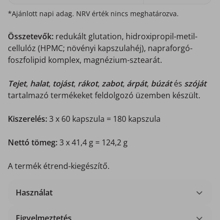
*Ajánlott napi adag. NRV érték nincs meghatározva.
Összetevők:
redukált glutation, hidroxipropil-metil-
cellulóz (HPMC; növényi kapszulahéj), napraforgó-
foszfolipid komplex, magnézium-sztearát.
Tejet
,
halat
,
tojást
,
rákot
,
zabot
,
árpát
,
búzát
és
szóját
tartalmazó termékeket feldolgozó üzemben készült.
Kiszerelés:
3 x 60 kapszula = 180 kapszula
Nettó tömeg:
3 x 41,4 g = 124,2 g
A termék étrend-kiegészítő.
Használat
Figyelmeztetés