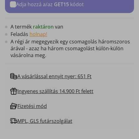
Adja hozzá a/az
GET15
kódot
A termék
raktáron
van
Feladás
holnap!
A régi ár megegyezik egy csomagolás háromszoros
árával - azaz ha három csomagolást külön-külön
vásárolna meg.
A vásárlással ennyit nyer: 651 Ft
Ingyenes szállítás 14.900 Ft felett
Fizetési mód
MPL, GLS futárszolgálat