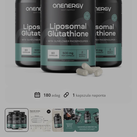
180
1
adag
kapszula naponta