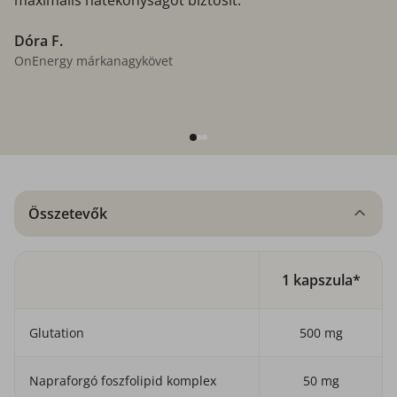
maximális hatékonyságot biztosít.“
Dóra F.
OnEnergy márkanagykövet
Összetevők
1 kapszula*
Glutation
500 mg
Napraforgó foszfolipid komplex
50 mg