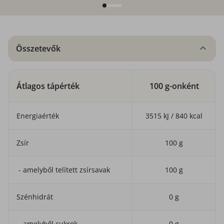
Összetevők
Átlagos tápérték
100 g-onként
Energiaérték
3515 kJ / 840 kcal
Zsír
100 g
- amelyből telített zsírsavak
100 g
Szénhidrát
0 g
- amelyből cukrok
0 g