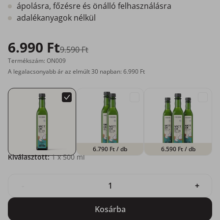
ápolásra, főzésre és önálló felhasználásra
adalékanyagok nélkül
6.990 Ft
9.590 Ft
Termékszám: ON009
A legalacsonyabb ár az elmúlt 30 napban: 6.990 Ft
6.790 Ft
/ db
6.590 Ft
/ db
Kiválasztott:
1
x 500 ml
-
+
Kosárba