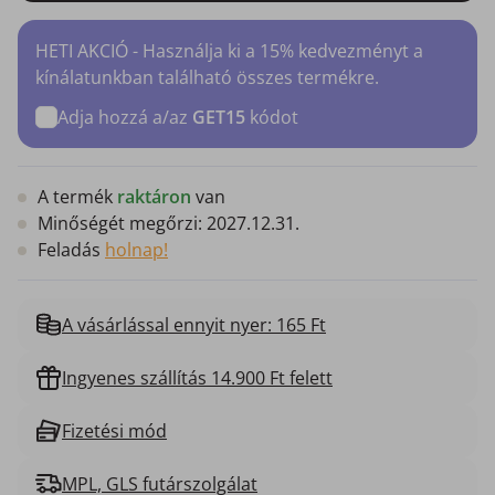
HETI AKCIÓ - Használja ki a 15% kedvezményt a
kínálatunkban található összes termékre.
Adja hozzá a/az
GET15
kódot
A termék
raktáron
van
Minőségét megőrzi:
2027.12.31.
Feladás
holnap!
A vásárlással ennyit nyer: 165 Ft
Ingyenes szállítás 14.900 Ft felett
Fizetési mód
MPL, GLS futárszolgálat