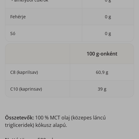
Fehérje
0 g
Só
0 g
100 g-onként
C8 (kaprilsav)
60,9 g
C10 (kaprinsav)
39 g
Összetevők:
100 % MCT olaj (közepes láncú
trigliceridek) kókusz alapú.