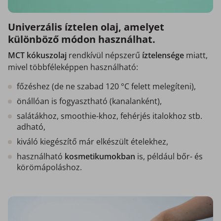
Univerzális íztelen olaj, amelyet
különböző módon használhat.
MCT kókuszolaj
rendkívül népszerű
íztelensége
miatt,
mivel többféleképpen használható:
főzéshez (de ne szabad 120 °C felett melegíteni),
önállóan is fogyasztható (kanalanként),
salátákhoz, smoothie-khoz, fehérjés italokhoz stb.
adható,
kiváló kiegészítő már elkészült ételekhez,
használható
kosmetikumokban
is, például bőr- és
körömápoláshoz.