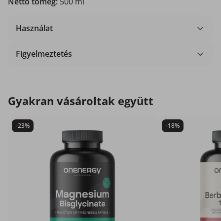
Nettó tömeg:
500 ml
Használat
Figyelmeztetés
Gyakran vásároltak együtt
-23%
-18%