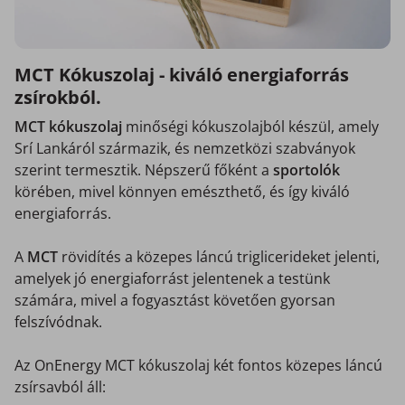
MCT Kókuszolaj - kiváló energiaforrás
zsírokból.
MCT kókuszolaj
minőségi kókuszolajból készül, amely
Srí Lankáról származik, és nemzetközi szabványok
szerint termesztik. Népszerű főként a
sportolók
körében, mivel könnyen emészthető, és így kiváló
energiaforrás.
A
MCT
rövidítés a közepes láncú triglicerideket jelenti,
amelyek jó energiaforrást jelentenek a testünk
számára, mivel a fogyasztást követően gyorsan
felszívódnak.
Az OnEnergy MCT kókuszolaj két fontos közepes láncú
zsírsavból áll: