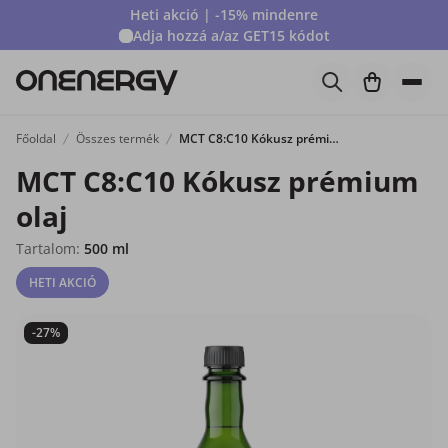
Heti akció | -15% mindenre
Adja hozzá a/az
GET15
kódot
Főoldal
Összes termék
MCT C8:C10 Kókusz prémium olaj
MCT C8:C10 Kókusz prémium
olaj
Tartalom:
500 ml
HETI AKCIÓ
-27%