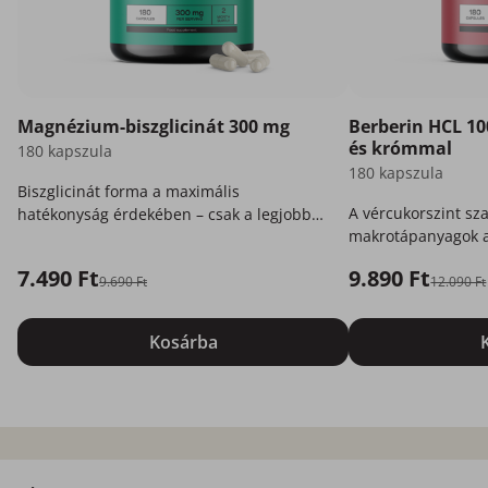
Magnézium-biszglicinát 300 mg
Berberin HCL 10
és krómmal
180 kapszula
180 kapszula
Biszglicinát forma a maximális
A vércukorszint sz
hatékonyság érdekében – csak a legjobb
makrotápanyagok a
az Ön számára.
7.490 Ft
9.890 Ft
9.690 Ft
12.090 Ft
Kosárba