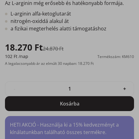
Az L-arginin még erősebb és hatékonyabb formája.
L-arginin alfa-ketoglutarát
nitrogén-oxiddá alakul át
a fizikai megterhelés alatti támogatáshoz
18.270 Ft
24.870 Ft
102 Ft
/nap
Termékszám: KM610
A legalacsonyabb ár az elmúlt 30 napban: 18.270 Ft
-
+
Kosárba
HETI AKCIÓ - Használja ki a 15% kedvezményt a
kínálatunkban található összes termékre.