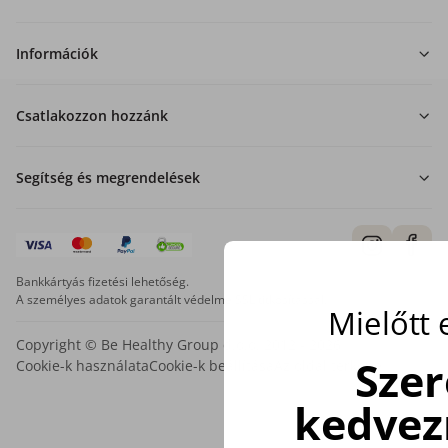
Információk
Csatlakozzon hozzánk
Segítség és megrendelések
Bankkártyás fizetési lehetőség.
A személyes adatok garantált védelme SSL titkosítással.
Mielőtt
Copyright © Be Healthy Group d.o.o. 2012 - 2026
Sze
Cookie-k használata
Cookie-k beállítása
Az oldal térképe
kedvez