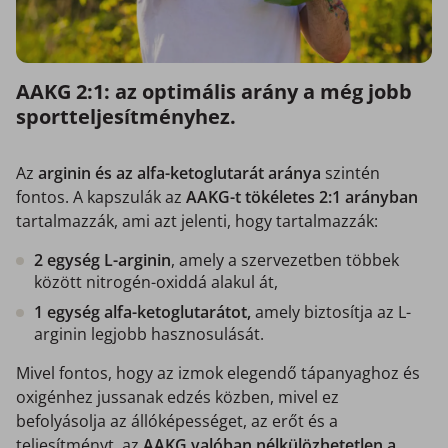
AAKG 2:1: az optimális arány a még jobb
sportteljesítményhez.
Az
arginin és az alfa-ketoglutarát aránya
szintén
fontos. A kapszulák az
AAKG-t tökéletes 2:1 arányban
tartalmazzák, ami azt jelenti, hogy tartalmazzák:
2 egység L-arginin
, amely a szervezetben többek
között nitrogén-oxiddá alakul át,
1 egység alfa-ketoglutarátot,
amely biztosítja az L-
arginin legjobb hasznosulását.
Mivel fontos, hogy az izmok elegendő tápanyaghoz és
oxigénhez jussanak edzés közben, mivel ez
befolyásolja az állóképességet, az erőt és a
teljesítményt, az
AAKG valóban nélkülözhetetlen a