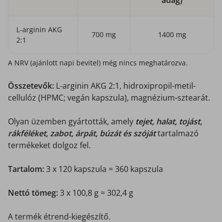
adag)
L-arginin AKG
700 mg
1400 mg
2:1
A NRV (ajánlott napi bevitel) még nincs meghatározva.
Összetevők:
L-arginin AKG 2:1, hidroxipropil-metil-
cellulóz (HPMC; vegán kapszula), magnézium-sztearát.
Olyan üzemben gyártották, amely
tejet, halat, tojást,
rákféléket, zabot, árpát, búzát és szóját
tartalmazó
termékeket dolgoz fel.
Tartalom:
3 x 120 kapszula = 360 kapszula
Nettó tömeg:
3 x 100,8 g = 302,4 g
A termék étrend-kiegészítő.