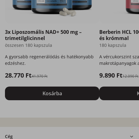
3x Liposzomális NAD+ 500 mg –
Berberin HCL 10
trimetilglicinnel
és krómmal
összesen 180 kapszula
180 kapszula
A gyorsabb regenerálódás és hatékonyabb
A vércukorszint sz
edzéshez.
makrotápanyagok a
28.770 Ft
9.890 Ft
41.970 Ft
12.090 Ft
Kosárba
Cég