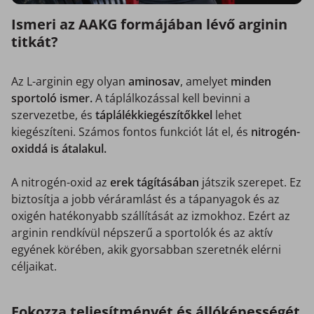
Ismeri az AAKG formájában lévő arginin
titkát?
Az L-arginin egy olyan
aminosav
, amelyet
minden
sportoló ismer.
A táplálkozással kell bevinni a
szervezetbe, és
táplálékkiegészítőkkel
lehet
kiegészíteni. Számos fontos funkciót lát el, és
nitrogén-
oxiddá is átalakul.
A nitrogén-oxid az
erek tágításában
játszik szerepet. Ez
biztosítja a jobb véráramlást és a tápanyagok és az
oxigén hatékonyabb szállítását az izmokhoz. Ezért az
arginin rendkívül népszerű a sportolók és az aktív
egyének körében, akik gyorsabban szeretnék elérni
céljaikat.
Fokozza teljesítményét és állóképességét