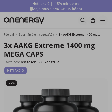
Heti akció | -15% mindenre
Adja hozzá a/az
GET15
kódot
Főoldal
Sporttáplálék-kiegészítők
3x AAKG Extreme 1400 mg MEGA CAPS
3x AAKG Extreme 1400 mg
MEGA CAPS
Tartalom:
összesen 360 kapszula
HETI AKCIÓ
-27%