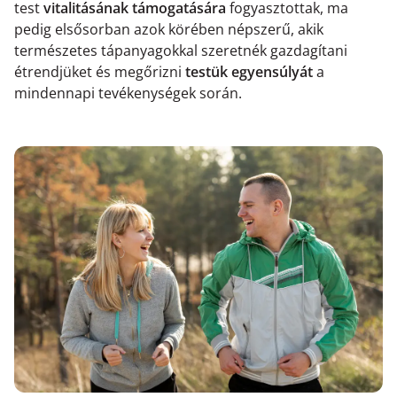
test
vitalitásának támogatására
fogyasztottak, ma
pedig elsősorban azok körében népszerű, akik
természetes tápanyagokkal szeretnék gazdagítani
étrendjüket és megőrizni
testük egyensúlyát
a
mindennapi tevékenységek során.