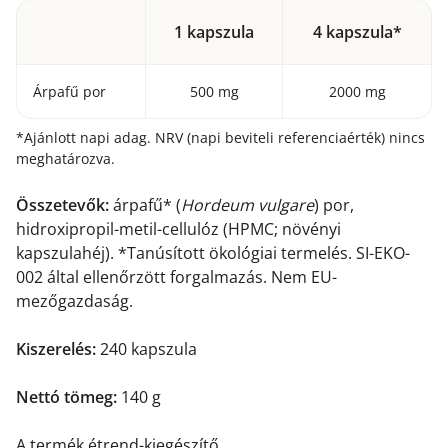
1 kapszula
4 kapszula*
Árpafű por
500 mg
2000 mg
*Ajánlott napi adag. NRV (napi beviteli referenciaérték) nincs
meghatározva.
Összetevők:
árpafű* (
Hordeum vulgare
) por,
hidroxipropil-metil-cellulóz (HPMC; növényi
kapszulahéj). *Tanúsított ökológiai termelés. SI-EKO-
002 által ellenőrzött forgalmazás. Nem EU-
mezőgazdaság.
Kiszerelés:
240 kapszula
Nettó tömeg:
140 g
A termék étrend-kiegészítő.