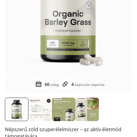
60
4
adag
kapszula naponta
Népszerű zöld szuperélelmiszer – az aktív életmód
támogatására.