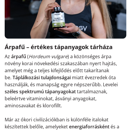
Árpafű – értékes tápanyagok tárháza
Az
árpafű
(
Hordeum vulgare
) a közönséges árpa
növény korai növekedési szakaszában nyert hajtás,
amelyet még a teljes kifejlődés előtt takarítanak
be.
Táplálkozási tulajdonságai
miatt évezredek óta
használják, és manapság egyre népszerűbb. Levelei
széles spektrumú tápanyagokat
tartalmaznak,
beleértve vitaminokat, ásványi anyagokat,
aminosavakat és klorofillt.
Már az ókori civilizációkban is különféle italokat
készítettek belőle, amelyeket
energiaforrásként
és a