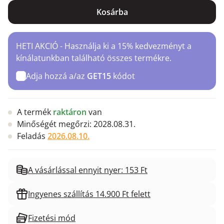
Kosárba
HETI AKCIÓ - Használja ki a 15% kedvezményt a
kínálatunkban található összes termékre.
Adja hozzá a/az
GET15
kódot
A termék
raktáron
van
Minőségét megőrzi:
2028.08.31.
Feladás
2026.08.10.
A vásárlással ennyit nyer: 153 Ft
Ingyenes szállítás 14.900 Ft felett
Fizetési mód