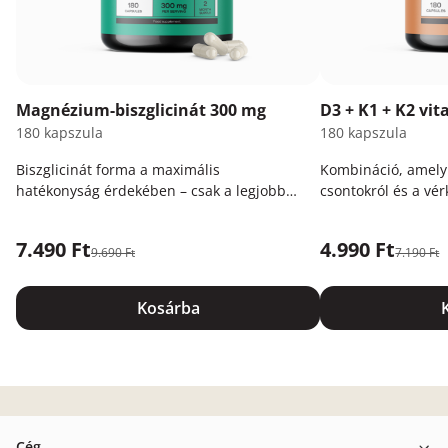
Magnézium-biszglicinát 300 mg
D3 + K1 + K2 vi
180 kapszula
180 kapszula
Biszglicinát forma a maximális
Kombináció, amely
hatékonyság érdekében – csak a legjobb
csontokról és a vér
az Ön számára.
7.490 Ft
4.990 Ft
9.690 Ft
7.190 Ft
Kosárba
Cég