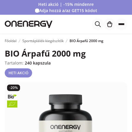
Heti akció | -15% mindenre
Adja hozzá a/az
GET15
kódot
Főoldal
Sporttáplálék-kiegészítők
BIO Árpafű 2000 mg
BIO Árpafű 2000 mg
Tartalom:
240 kapszula
HETI AKCIÓ
-20%