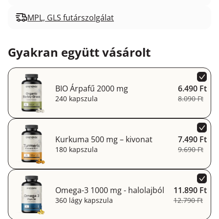
MPL, GLS futárszolgálat
Gyakran együtt vásárolt
BIO Árpafű 2000 mg
6.490 Ft
240 kapszula
8.090 Ft
Kurkuma 500 mg – kivonat
7.490 Ft
180 kapszula
9.690 Ft
Omega-3 1000 mg - halolajból
11.890 Ft
360 lágy kapszula
12.790 Ft