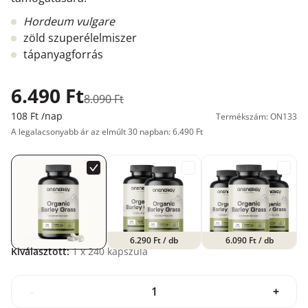
Hordeum vulgare
zöld szuperélelmiszer
tápanyagforrás
6.490 Ft
8.090 Ft
108 Ft
/nap
Termékszám: ON133
A legalacsonyabb ár az elmúlt 30 napban: 6.490 Ft
6.290 Ft
/ db
6.090 Ft
/ db
Kiválasztott:
1
x 240 kapszula
-
+