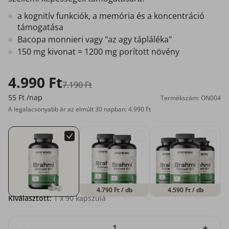
a kognitív funkciók, a memória és a koncentráció
támogatása
Bacopa monnieri vagy "az agy tápláléka"
150 mg kivonat = 1200 mg porított növény
4.990 Ft
7.190 Ft
55 Ft
/nap
Termékszám: ON004
A legalacsonyabb ár az elmúlt 30 napban: 4.990 Ft
4.790 Ft
/ db
4.590 Ft
/ db
Kiválasztott:
1
x 90 kapszula
-
+