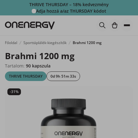
THRIVE THURSDAY – 18% kedvezmény
Adja hozzá a/az
THURSDAY
kódot
Főoldal
Sporttáplálék-kiegészítők
Brahmi 1200 mg
Brahmi 1200 mg
Tartalom:
90 kapszula
THRIVE THURSDAY
0d 9h 51m 31s
-31%