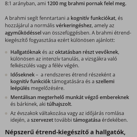
8:1 arányban, ami
1200 mg brahmi pornak felel meg.
A brahmi segít fenntartani a
kognitív funkciókat
, és
hozzájárul a normális
vérkeringéshez
, amely az
agyműködéssel
van összefüggésben. A brahmi étrend-
kiegészítő fogyasztása ezért különösen ajánlott:
Hallgatóknak
és az
oktatásban részt vevőknek
,
különösen az intenzív tanulás, a vizsgákra való
felkészülés vagy a félév végén.
Időseknek
– a rendszeres étrend részeként a
kognitív funkciók
támogatására és a
szellemi
leépülés
megelőzésére.
Mentálisan megterhelő munkát végző embereknek
és bárkinek, aki
túlhajszolt
.
Az évszakok váltakozása vagy az időjárás romlása
idején, a
szervezet
további
támogatása
érdekében.
Népszerű étrend-kiegészítő a hallgatók,