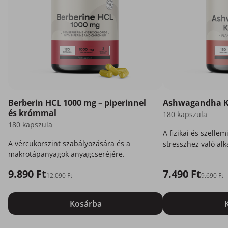
Berberin HCL 1000 mg – piperinnel
Ashwagandha 
és krómmal
180 kapszula
180 kapszula
A fizikai és szellem
A vércukorszint szabályozására és a
stresszhez való al
makrotápanyagok anyagcseréjére.
természetes támog
9.890 Ft
7.490 Ft
12.090 Ft
9.690 Ft
Kosárba