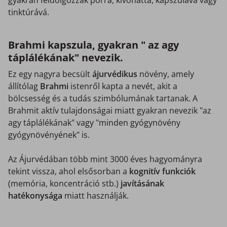
gyakran feldolgozzák porrá, kivonattá, kapszulává vagy
tinktúrává.
Brahmi kapszula, gyakran " az agy
táplálékának" nevezik.
Ez egy nagyra becsült
ájurvédikus
növény, amely
állítólag
Brahmi
istenről kapta a nevét, akit a
bölcsesség és a tudás szimbólumának tartanak. A
Brahmit aktív tulajdonságai miatt gyakran nevezik "az
agy táplálékának" vagy "minden gyógynövény
gyógynövényének" is.
Az Ájurvédában több mint 3000 éves hagyományra
tekint vissza, ahol elsősorban a
kognitív funkciók
(memória, koncentráció stb.)
javításának
hatékonysága
miatt használják.