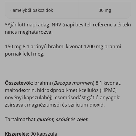
- amelyből bakozidok
30 mg
*Ajánlott napi adag. NRV (napi beviteli referencia érték)
nincs meghatározva.
150 mg 8:1 arányú brahmi kivonat 1200 mg brahmi
pornak felel meg.
Összetevők
: brahmi (
Bacopa monnieri
) 8:1 kivonat,
maltodextrin, hidroxipropil-metil-cellulóz (HPMC;
növényi kapszulahéj), csomósodást gátló anyagok:
zsírsavak magnéziumsói és szilícium-dioxid.
Tartalmazhat
glutént
,
szóját
és
tejet
.
Kiszerelés:
90 kapszula