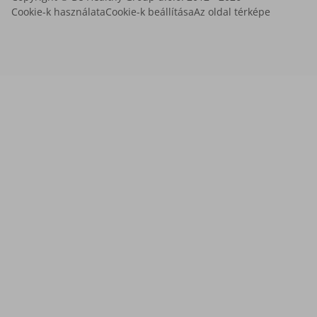
Cookie-k használata
Cookie-k beállítása
Az oldal térképe