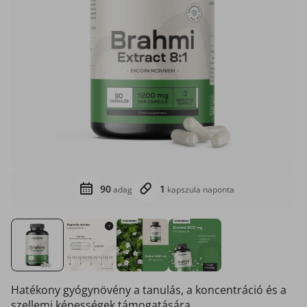
90
1
adag
kapszula naponta
Hatékony gyógynövény a tanulás, a koncentráció és a
szellemi képességek támogatására.