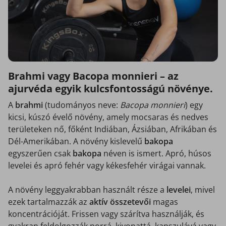
Brahmi vagy Bacopa monnieri – az
ajurvéda egyik kulcsfontosságú növénye.
A
brahmi
(tudományos neve:
Bacopa monnieri
) egy
kicsi, kúszó évelő növény, amely mocsaras és nedves
területeken nő, főként Indiában, Ázsiában, Afrikában és
Dél-Amerikában. A növény kislevelű
bakopa
egyszerűen csak
bakopa
néven is ismert. Apró, húsos
levelei és apró fehér vagy kékesfehér virágai vannak.
A növény leggyakrabban használt része a
levelei
, mivel
ezek tartalmazzák az
aktív összetevői
magas
koncentrációját. Frissen vagy szárítva használják, és