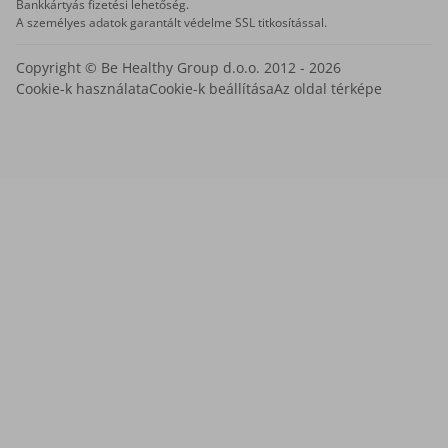
Bankkártyás fizetési lehetőség.
A személyes adatok garantált védelme SSL titkosítással.
Copyright © Be Healthy Group d.o.o. 2012 - 2026
Cookie-k használata
Cookie-k beállítása
Az oldal térképe