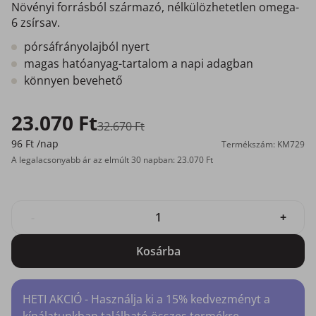
Növényi forrásból származó, nélkülözhetetlen omega-
6 zsírsav.
pórsáfrányolajból nyert
magas hatóanyag-tartalom a napi adagban
könnyen bevehető
23.070 Ft
32.670 Ft
96 Ft
/nap
Termékszám: KM729
A legalacsonyabb ár az elmúlt 30 napban: 23.070 Ft
-
+
Kosárba
HETI AKCIÓ - Használja ki a 15% kedvezményt a
kínálatunkban található összes termékre.