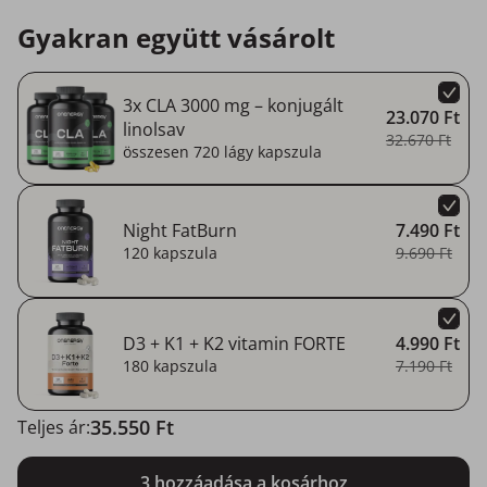
Gyakran együtt vásárolt
3x CLA 3000 mg – konjugált
23.070 Ft
linolsav
32.670 Ft
összesen 720 lágy kapszula
Night FatBurn
7.490 Ft
120 kapszula
9.690 Ft
D3 + K1 + K2 vitamin FORTE
4.990 Ft
180 kapszula
7.190 Ft
35.550 Ft
Teljes ár:
3 hozzáadása a kosárhoz