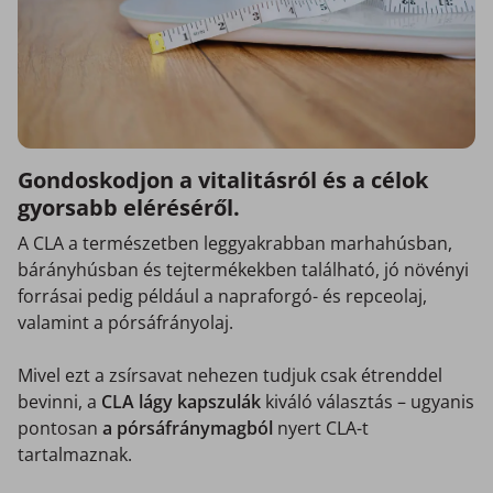
Gondoskodjon a vitalitásról és a célok
gyorsabb eléréséről.
A CLA a természetben leggyakrabban marhahúsban,
bárányhúsban és tejtermékekben található, jó növényi
forrásai pedig például a napraforgó- és repceolaj,
valamint a pórsáfrányolaj.
Mivel ezt a zsírsavat nehezen tudjuk csak étrenddel
bevinni, a
CLA lágy kapszulák
kiváló választás – ugyanis
pontosan
a pórsáfránymagból
nyert CLA-t
tartalmaznak.