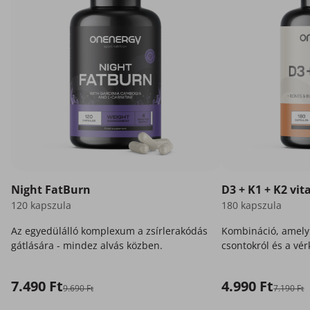
Night FatBurn
D3 + K1 + K2 vi
120 kapszula
180 kapszula
Az egyedülálló komplexum a zsírlerakódás
Kombináció, amely
gátlására - mindez alvás közben.
csontokról és a vér
7.490 Ft
4.990 Ft
9.690 Ft
7.190 Ft