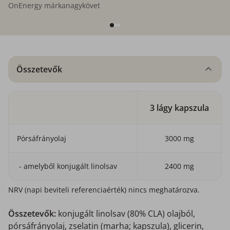
OnEnergy márkanagykövet
Összetevők
3 lágy kapszula
Pórsáfrányolaj
3000 mg
- amelyből konjugált linolsav
2400 mg
NRV (napi beviteli referenciaérték) nincs meghatározva.
Összetevők:
konjugált linolsav (80% CLA) olajból,
pórsáfrányolaj, zselatin (marha; kapszula), glicerin,