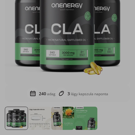
240
3
adag
lágy kapszula naponta