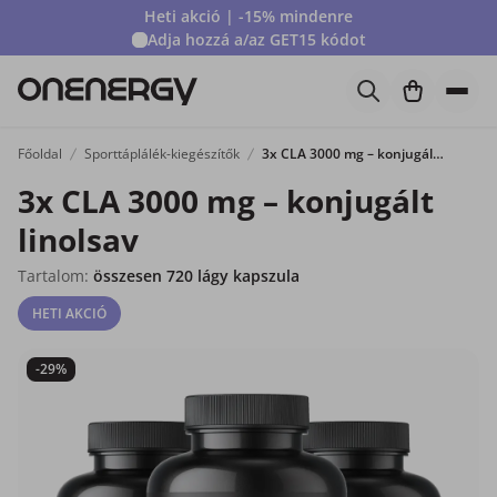
Heti akció | -15% mindenre
Adja hozzá a/az
GET15
kódot
Főoldal
Sporttáplálék-kiegészítők
3x CLA 3000 mg – konjugált linolsav
3x CLA 3000 mg – konjugált
linolsav
Tartalom:
összesen 720 lágy kapszula
HETI AKCIÓ
-29%