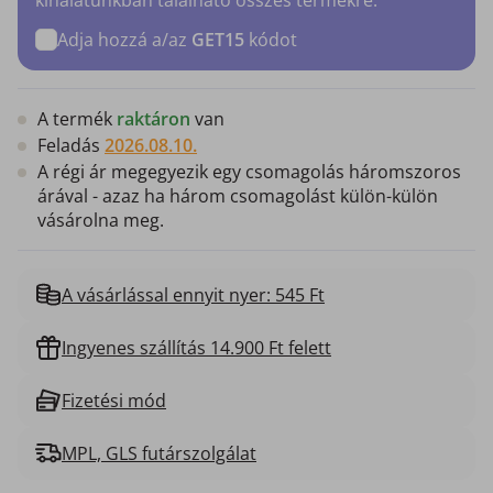
Adja hozzá a/az
GET15
kódot
A termék
raktáron
van
Feladás
2026.08.10.
A régi ár megegyezik egy csomagolás háromszoros
árával - azaz ha három csomagolást külön-külön
vásárolna meg.
A vásárlással ennyit nyer: 545 Ft
Ingyenes szállítás 14.900 Ft felett
Fizetési mód
MPL, GLS futárszolgálat