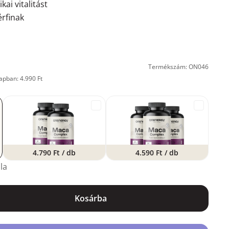
ikai vitalitást
érfinak
Termékszám: ON046
apban: 4.990 Ft
4.790 Ft
/ db
4.590 Ft
/ db
la
Kosárba