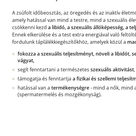
A zsúfolt időbeosztás, az öregedés és az inaktív élet
amely hatással van mind a testre, mind a szexuális él
csökkenni kezd
a libidó, a szexuális állóképesség, a te
Ennek elkerülése és a test extra energiával való feltö
fordulunk táplálékkiegészítőkhöz, amelyek közül a
ma
fokozza a szexuális teljesítményt, növeli a libidót, s
vágyat,
segít fenntartani a természetes
szexuális
aktivitást
,
támogatja és fenntartja
a fizikai és szellemi teljesí
hatással van a
termékenységre
- mind a nők, mind 
(spermatermelés és mozgékonyság).