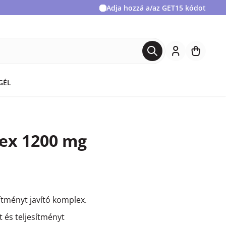
Adja hozzá a/az
GET15
kódot
GÉL
ex 1200 mg
esítményt javító komplex.
t és teljesítményt