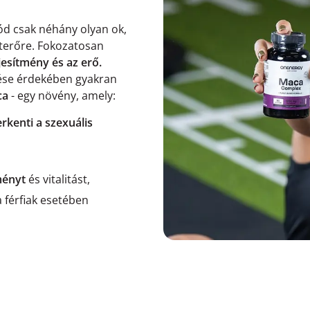
mód csak néhány olyan ok,
eterőre. Fokozatosan
ljesítmény és az erő.
ltése érdekében gyakran
ca
- egy növény, amely:
erkenti a szexuális
tményt
és vitalitást,
a férfiak esetében