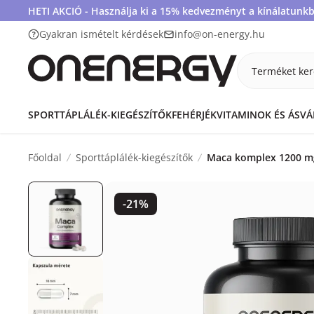
HETI AKCIÓ - Használja ki a 15% kedvezményt a kínálatunkb
Gyakran ismételt kérdések
info@on-energy.hu
Terméket ker
SPORTTÁPLÁLÉK-KIEGÉSZÍTŐK
FEHÉRJÉK
VITAMINOK ÉS ÁSV
Főoldal
Sporttáplálék-kiegészítők
Maca komplex 1200 mg
-21%