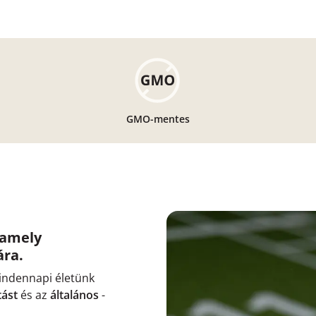
GMO-mentes
 amely
ára.
indennapi életünk
tást
és az
általános
-