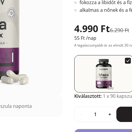
fokozza a libidót és a fiz
alkalmas a nőnek és a f
4.990 Ft
6.290 Ft
55 Ft
/nap
A legalacsonyabb ár az elmúlt 30 n
Kiválasztott:
1
x 90 kapszu
szula naponta
-
+