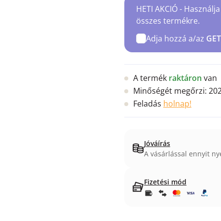
HETI AKCIÓ - Használja
összes termékre.
Adja hozzá a/az
GET
A termék
raktáron
van
Minőségét megőrzi:
202
Feladás
holnap!
Jóváírás
A vásárlással ennyit ny
Fizetési mód