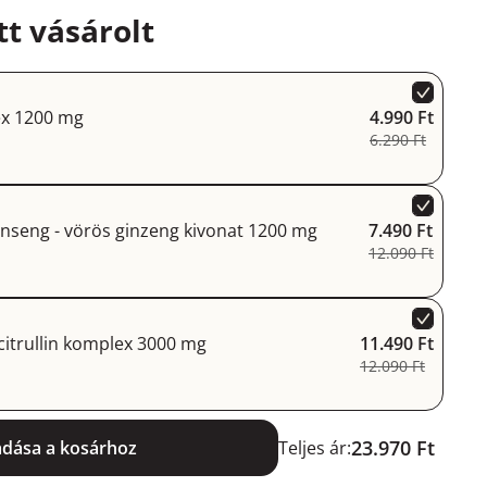
t vásárolt
x 1200 mg
4.990 Ft
6.290 Ft
nseng - vörös ginzeng kivonat 1200 mg
7.490 Ft
12.090 Ft
-citrullin komplex 3000 mg
11.490 Ft
12.090 Ft
23.970 Ft
adása a kosárhoz
Teljes ár: