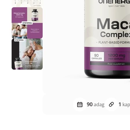
90
1
adag
kap