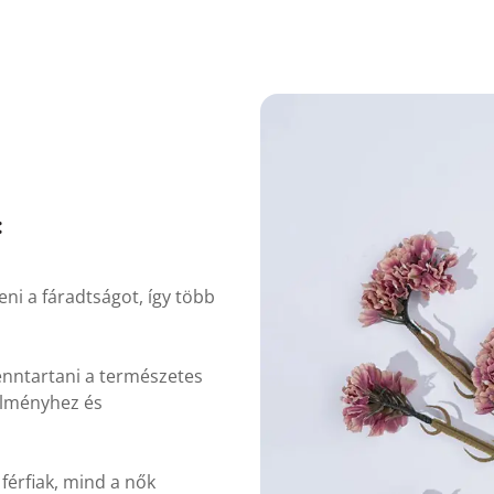
:
zdeni a fáradtságot, így több
 fenntartani a természetes
 élményhez és
férfiak, mind a nők