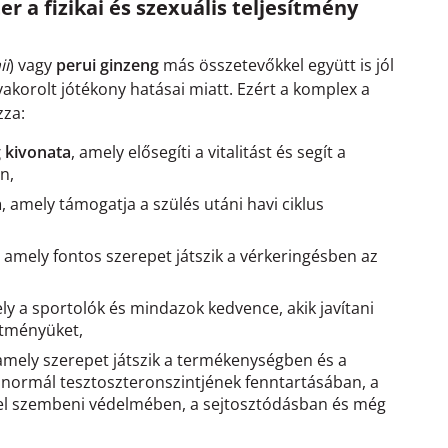
r a fizikai és szexuális teljesítmény
ii
) vagy
perui ginzeng
más összetevőkkel együtt is jól
akorolt jótékony hatásai miatt. Ezért a komplex a
zza:
 kivonata
, amely elősegíti a vitalitást és segít a
n,
a
, amely támogatja a szülés utáni havi ciklus
, amely fontos szerepet játszik a vérkeringésben az
y a sportolók és mindazok kedvence, akik javítani
sítményüket,
 amely szerepet játszik a termékenységben és a
 normál tesztoszteronszintjének fenntartásában, a
szel szembeni védelmében, a sejtosztódásban és még