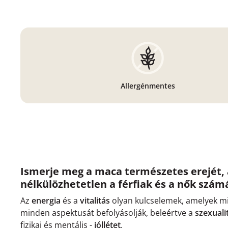
Allergénmentes
Ismerje meg a maca természetes erejét,
nélkülözhetetlen a férfiak és a nők szám
Az
energia
és a
vitalitás
olyan kulcselemek, amelyek m
minden aspektusát befolyásolják, beleértve a
szexuali
fizikai és mentális -
jóllétet
.