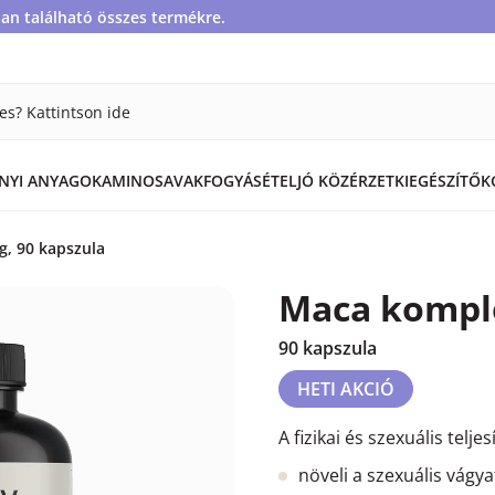
an található összes termékre.
es? Kattintson ide
ÁNYI ANYAGOK
AMINOSAVAK
FOGYÁS
ÉTEL
JÓ KÖZÉRZET
KIEGÉSZÍTŐK
, 90 kapszula
Maca kompl
90 kapszula
HETI AKCIÓ
A fizikai és szexuális telj
növeli a szexuális vágya