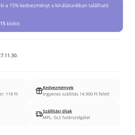
 ki a 15% kedvezményt a kínálatunkban található
15
kódot
7.11.30.
Kedvezmények
er: 118 Ft
Ingyenes szállítás 14.900 Ft felett
Szállítási díjak
MPL, GLS futárszolgálat