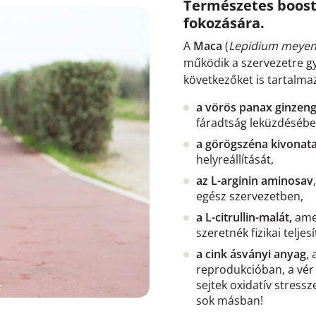
Természetes booste
fokozására.
A
Maca
(
Lepidium meyen
működik a szervezetre gy
következőket is tartalma
a vörös panax ginzeng
fáradtság leküzdésébe
a görögszéna kivonat
helyreállítását,
az L-arginin aminosav
egész szervezetben,
a L-citrullin-malát,
amel
szeretnék fizikai telje
a cink ásványi anyag
,
reprodukcióban, a vér
sejtek oxidatív stres
sok másban!