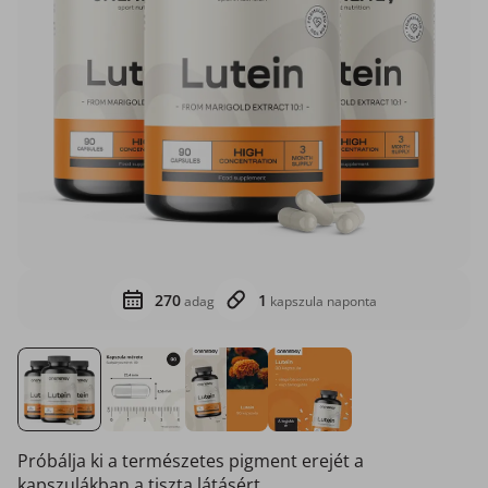
270
1
adag
kapszula naponta
Próbálja ki a természetes pigment erejét a
kapszulákban a tiszta látásért.