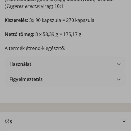
(
Tagetes erecta
; virág) 10:1.
Kiszerelés:
3x 90 kapszula = 270 kapszula
Nettó tömeg:
3 x 58,39 g = 175,17 g
A termék étrend-kiegészítő.
Használat
Figyelmeztetés
Cég