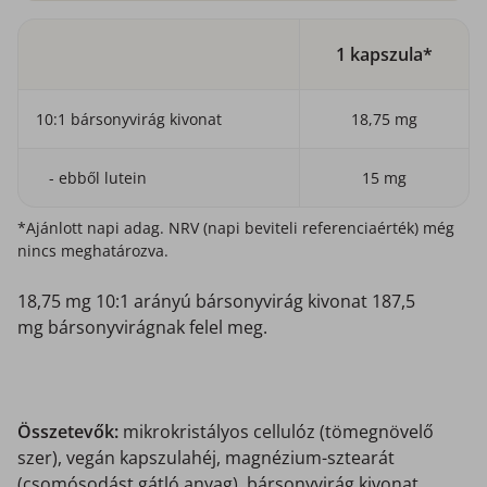
1 kapszula*
10:1 bársonyvirág kivonat
18,75 mg
- ebből lutein
15 mg
*Ajánlott napi adag. NRV (napi beviteli referenciaérték) még
nincs meghatározva.
18,75 mg 10:1 arányú bársonyvirág kivonat 187,5
mg bársonyvirágnak felel meg.
Összetevők:
mikrokristályos cellulóz (tömegnövelő
szer),
vegán kapszulahéj, magnézium-sztearát
(csomósodást gátló anyag), bársonyvirág kivonat