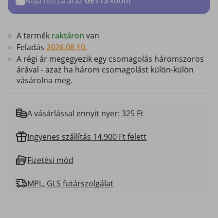
Adja hozzá a/az
GET15
kódot
A termék
raktáron
van
Feladás
2026.08.10.
A régi ár megegyezik egy csomagolás háromszoros
árával - azaz ha három csomagolást külön-külön
vásárolna meg.
A vásárlással ennyit nyer: 325 Ft
Ingyenes szállítás 14.900 Ft felett
Fizetési mód
MPL, GLS futárszolgálat