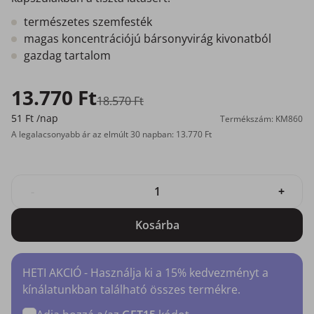
természetes szemfesték
magas koncentrációjú bársonyvirág kivonatból
gazdag tartalom
13.770 Ft
18.570 Ft
51 Ft
/nap
Termékszám: KM860
A legalacsonyabb ár az elmúlt 30 napban: 13.770 Ft
-
+
Kosárba
HETI AKCIÓ - Használja ki a 15% kedvezményt a
kínálatunkban található összes termékre.