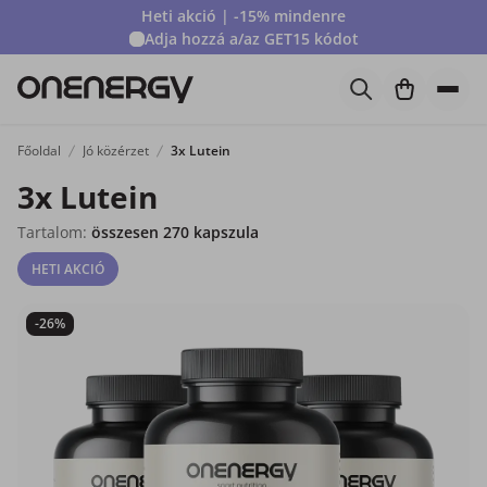
Heti akció | -15% mindenre
Adja hozzá a/az
GET15
kódot
Főoldal
Jó közérzet
3x Lutein
3x Lutein
Tartalom:
összesen 270 kapszula
HETI AKCIÓ
-26%