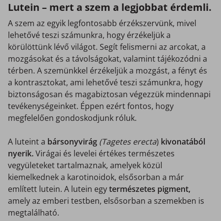
Lutein – mert a szem a legjobbat érdemli.
A szem az egyik legfontosabb érzékszervünk, mivel
lehetővé teszi számunkra, hogy érzékeljük a
körülöttünk lévő világot. Segít felismerni az arcokat, a
mozgásokat és a távolságokat, valamint tájékozódni a
térben. A szemünkkel érzékeljük a mozgást, a fényt és
a kontrasztokat, ami lehetővé teszi számunkra, hogy
biztonságosan és magabiztosan végezzük mindennapi
tevékenységeinket. Éppen ezért fontos, hogy
megfelelően gondoskodjunk róluk.
A luteint a
bársonyvirág
(Tagetes erecta
)
kivonatából
nyerik.
Virágai és levelei értékes természetes
vegyületeket tartalmaznak, amelyek közül
kiemelkednek a karotinoidok, elsősorban a már
említett lutein. A lutein egy
természetes pigment,
amely az emberi testben, elsősorban a szemekben is
megtalálható.