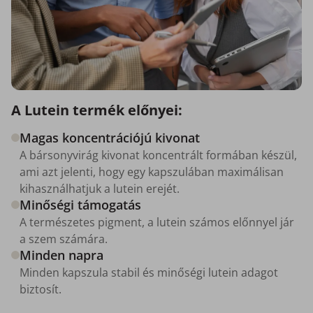
A Lutein termék előnyei:
Magas koncentrációjú kivonat
A bársonyvirág kivonat koncentrált formában készül,
ami azt jelenti, hogy egy kapszulában maximálisan
kihasználhatjuk a lutein erejét.
Minőségi támogatás
A természetes pigment, a lutein számos előnnyel jár
a szem számára.
Minden napra
Minden kapszula stabil és minőségi lutein adagot
biztosít.