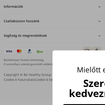
Információk
Csatlakozzon hozzánk
Segítség és megrendelések
Bankkártyás fizetési lehetőség.
A személyes adatok garantált védelme SSL titkosítással.
Mielőtt
Copyright © Be Healthy Group d.o.o. 2012 - 2026
Sze
Cookie-k használata
Cookie-k beállítása
Az oldal térképe
kedvez