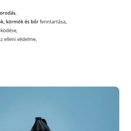
orodás
,
ok, körmök és bőr
fenntartása
,
ködése,
sz elleni védelme,