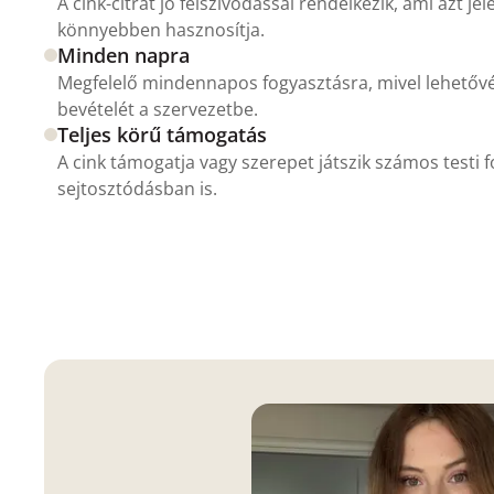
A cink-citrát jó felszívódással rendelkezik, ami azt je
könnyebben hasznosítja.
Minden napra
Megfelelő mindennapos fogyasztásra, mivel lehetővé 
bevételét a szervezetbe.
Teljes körű támogatás
A cink támogatja vagy szerepet játszik számos testi
sejtosztódásban is.