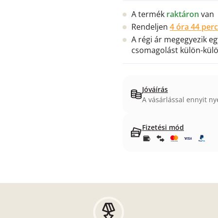
A termék
raktáron
van
Rendeljen
4 óra 44 per
A régi ár megegyezik e
csomagolást külön-kül
Jóváírás
A vásárlással ennyit ny
Fizetési mód