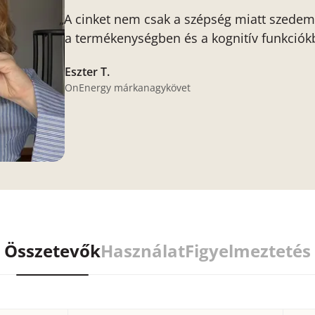
„A cinket nem csak a szépség miatt szedem
a termékenységben és a kognitív funkciókb
Eszter T.
OnEnergy márkanagykövet
Összetevők
Használat
Figyelmeztetés