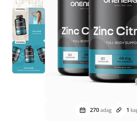
270
1
adag
ka