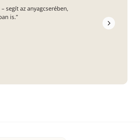
 – segít az anyagcserében,
an is.”