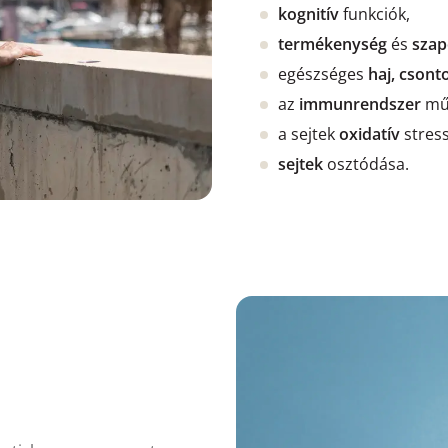
kognitív
funkciók,
termékenység
és
szap
egészséges
haj, csont
az
immunrendszer
mű
a sejtek
oxidatív
stres
sejtek
osztódása.