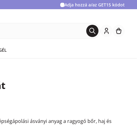
Adja hozzá a/az
GET15
kódot
GÉL
át
épségápolási ásványi anyag a ragyogó bőr, haj és