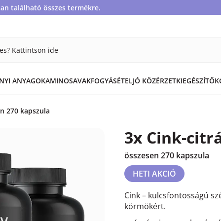
an található összes termékre.
es? Kattintson ide
ÁNYI ANYAGOK
AMINOSAVAK
FOGYÁS
ÉTEL
JÓ KÖZÉRZET
KIEGÉSZÍTŐK
en 270 kapszula
3x Cink-citr
összesen 270 kapszula
HETI AKCIÓ
Cink – kulcsfontosságú sz
körmökért.