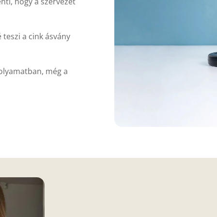
lenti, hogy a szervezet
teszi a cink ásvány
 folyamatban, még a