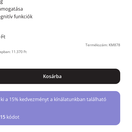
ég
támogatása
gnitív funkciók
 Ft
Termékszám: KM878
apban: 11.370 Ft
Kosárba
 ki a 15% kedvezményt a kínálatunkban található
15
kódot