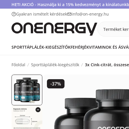
HETI AKCIÓ - Használja ki a 15% kedvezményt a kínálatunkb
Gyakran ismételt kérdések
info@on-energy.hu
Terméket ker
SPORTTÁPLÁLÉK-KIEGÉSZÍTŐK
FEHÉRJÉK
VITAMINOK ÉS ÁSV
Főoldal
Sporttáplálék-kiegészítők
3x Cink-citrát, összes
-37%