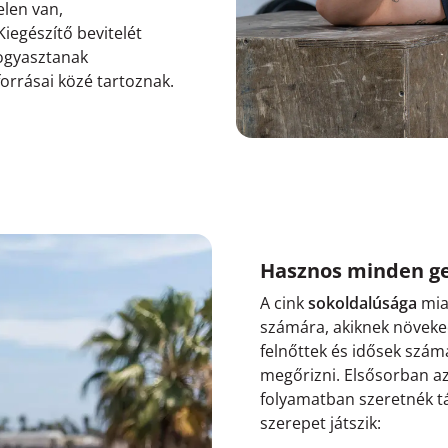
elen van,
iegészítő bevitelét
fogyasztanak
forrásai közé tartoznak.
Hasznos minden ge
A cink
sokoldalúsága
mia
számára, akiknek növeke
felnőttek és idősek szám
megőrizni. Elsősorban az
folyamatban szeretnék t
szerepet játszik: