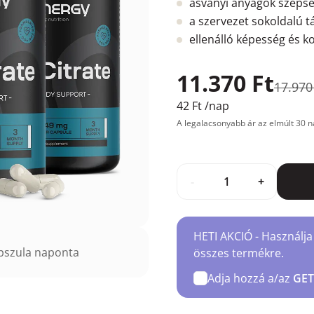
ásványi anyagok széps
a szervezet sokoldalú 
ellenálló képesség és ko
11.370 Ft
17.970
42 Ft
/nap
A legalacsonyabb ár az elmúlt 30 n
-
+
HETI AKCIÓ - Használja
pszula naponta
összes termékre.
Adja hozzá a/az
GET