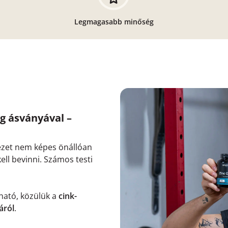
Legmagasabb minőség
ég ásványával –
ezet nem képes önállóan
kell bevinni. Számos testi
ható, közülük a
cink-
áról
.