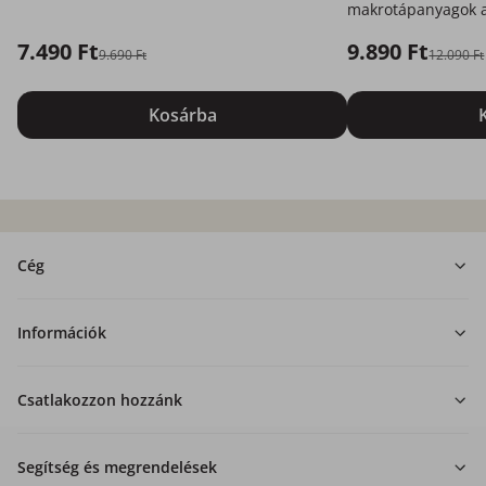
makrotápanyagok a
az Ön számára.
7.490 Ft
9.890 Ft
9.690 Ft
12.090 Ft
Kosárba
Cég
Információk
Csatlakozzon hozzánk
Segítség és megrendelések