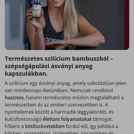
Természetes szilícium bambuszból –
szépségápolási ásványi anyag
kapszulákban.
A szilícium egy ásványi anyag, amely sokoldalúan jelen
van mindennapi életünkben. Nemcsak rendkívül
hasznos
, hanem természetes módon megtalálható a
természetben és az emberi szervezetben is. A
nyomelemek között a harmadik leggyakoribb, és
kulcsfontosságú
élettani
folyamatokat
támogat.
Főként a
kötőszövetekben
fordul elő, így például a
bőrben, csontokban, ízületekben, körmökben és