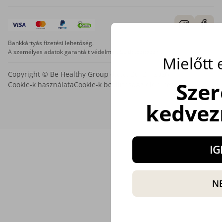
Bankkártyás fizetési lehetőség.
A személyes adatok garantált védelme SSL titkosítással.
Mielőtt
Copyright © Be Healthy Group d.o.o. 2012 - 2026
Sze
Cookie-k használata
Cookie-k beállítása
Az oldal térképe
kedvez
IG
N