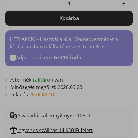
-
+
Kosárba
HETI AKCIÓ - Használja ki a 15% kedvezményt a
kínálatunkban található összes termékre.
Adja hozzá a/az
GET15
kódot
A termék
raktáron
van
Minőségét megőrzi:
2028.09.23.
Feladás
2026.08.10.
A vásárlással ennyit nyer: 106 Ft
Ingyenes szállítás 14.900 Ft felett