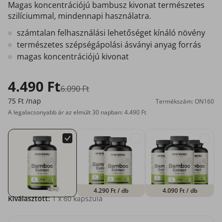
Magas koncentrációjú bambusz kivonat természetes
szilíciummal, mindennapi használatra.
számtalan felhasználási lehetőséget kínáló növény
természetes szépségápolási ásványi anyag forrás
magas koncentrációjú kivonat
4.490 Ft
6.090 Ft
75 Ft
/nap
Termékszám: ON160
A legalacsonyabb ár az elmúlt 30 napban: 4.490 Ft
4.290 Ft
/ db
4.090 Ft
/ db
Kiválasztott:
1
x 60 kapszula