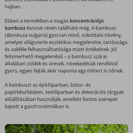
hajban.
Ebben a termékben a magas
koncentrációjú
bambusz
kivonat révén található meg. A bambusz
(
Bambusa vulgaris
) gyorsan növő, sokoldalú növény,
amelyet világszerte esztétikus megjelenése, tartóssága
és sokféle felhasználhatósága miatt értékelnek. Jól
felismerhető megjelenésű – a bambusz szárai
általában zöldek és üresek, növekedésük rendkívül
gyors, egyes fajták akár naponta egy métert is nőnek.
A bambuszt az építőiparban, bútor- és
papírkészítésben, textiliparban és dekorációs tárgyak
előállításában használják, emellett fontos szerepet
kapott a gasztronómiában is.