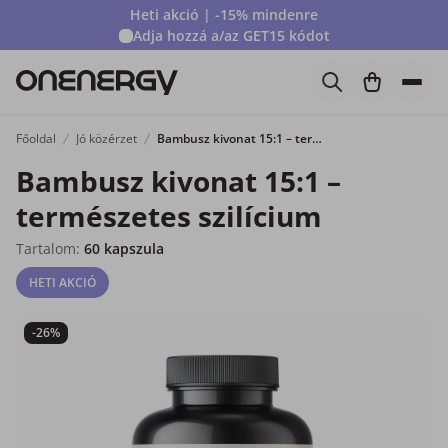
Heti akció | -15% mindenre
Adja hozzá a/az
GET15
kódot
Főoldal
Jó közérzet
Bambusz kivonat 15:1 – természetes szilícium
Bambusz kivonat 15:1 –
természetes szilícium
Tartalom:
60 kapszula
HETI AKCIÓ
-26%