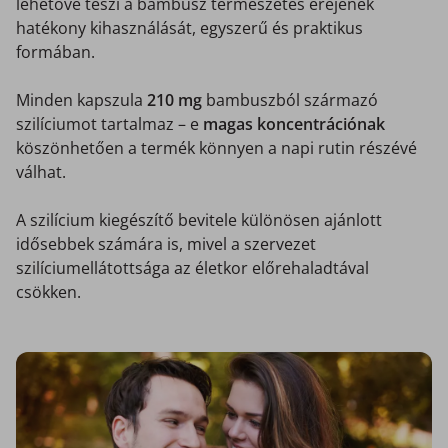
lehetővé teszi a bambusz természetes erejének
hatékony kihasználását, egyszerű és praktikus
formában.
Minden kapszula
210 mg
bambuszból származó
szilíciumot tartalmaz – e
magas koncentrációnak
köszönhetően a termék könnyen a napi rutin részévé
válhat.
A szilícium kiegészítő bevitele különösen ajánlott
idősebbek számára is, mivel a szervezet
szilíciumellátottsága az életkor előrehaladtával
csökken.