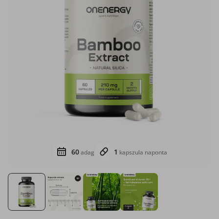
60
1
adag
kapszula naponta