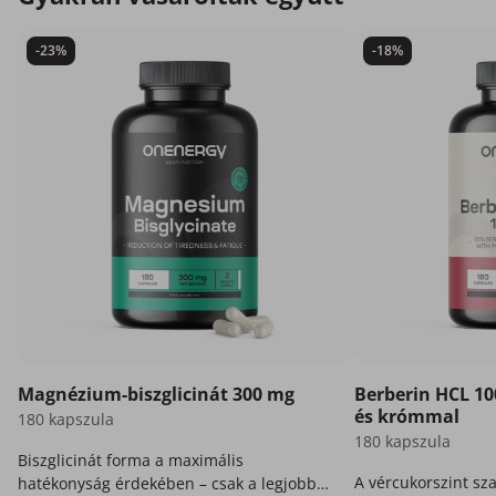
-23%
-18%
Magnézium-biszglicinát 300 mg
Berberin HCL 10
és krómmal
180 kapszula
180 kapszula
Biszglicinát forma a maximális
A vércukorszint sz
hatékonyság érdekében – csak a legjobb