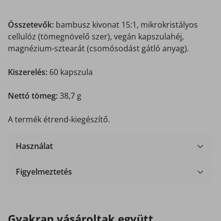
Összetevők:
bambusz kivonat 15:1, mikrokristályos
cellulóz (tömegnövelő szer), vegán kapszulahéj,
magnézium-sztearát (csomósodást gátló anyag).
Kiszerelés:
60 kapszula
Nettó tömeg:
38,7 g
A termék étrend-kiegészítő.
Használat
Figyelmeztetés
Gyakran vásároltak együtt