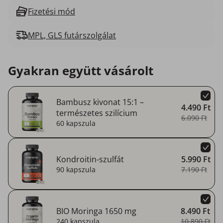
Fizetési mód
MPL, GLS futárszolgálat
Gyakran együtt vásárolt
Bambusz kivonat 15:1 –
4.490 Ft
természetes szilícium
6.090 Ft
60 kapszula
Kondroitin-szulfát
5.990 Ft
90 kapszula
7.190 Ft
BIO Moringa 1650 mg
8.490 Ft
240 kapszula
10.890 Ft