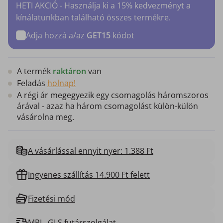
HETI AKCIÓ - Használja ki a 15% kedvezményt a
kínálatunkban található összes termékre.
Adja hozzá a/az
GET15
kódot
A termék
raktáron
van
Feladás
holnap!
A régi ár megegyezik egy csomagolás háromszoros
árával - azaz ha három csomagolást külön-külön
vásárolna meg.
A vásárlással ennyit nyer: 1.388 Ft
Ingyenes szállítás 14.900 Ft felett
Fizetési mód
MPL, GLS futárszolgálat