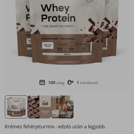
100
1
adag
mérőkanál
Krémes fehérjeturmix - edzés után a legjobb.