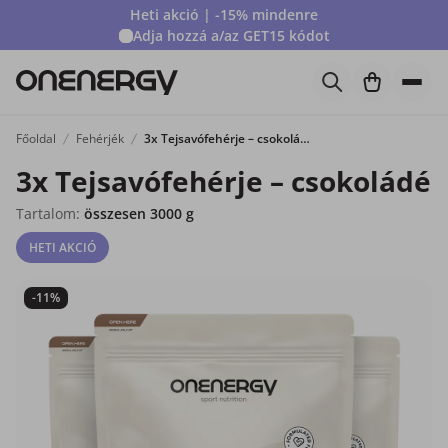
Heti akció | -15% mindenre
Adja hozzá a/az
GET15
kódot
Főoldal
Fehérjék
3x Tejsavófehérje – csokoládé
3x Tejsavófehérje – csokoládé
Tartalom:
összesen 3000 g
HETI AKCIÓ
-11%