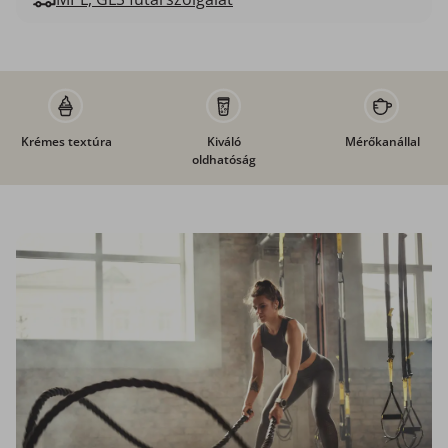
Krémes textúra
Kiváló
Mérőkanállal
oldhatóság