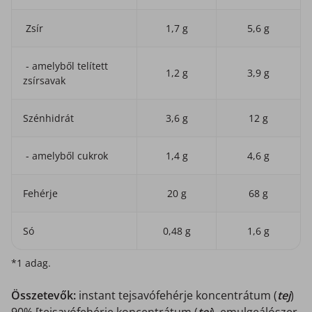
Zsír
1,7 g
5,6 g
- amelyből telített
1,2 g
3,9 g
zsírsavak
Szénhidrát
3,6 g
12 g
- amelyből cukrok
1,4 g
4,6 g
Fehérje
20 g
68 g
Só
0,48 g
1,6 g
*1 adag.
Összetevők:
instant tejsavófehérje koncentrátum (
tej
)