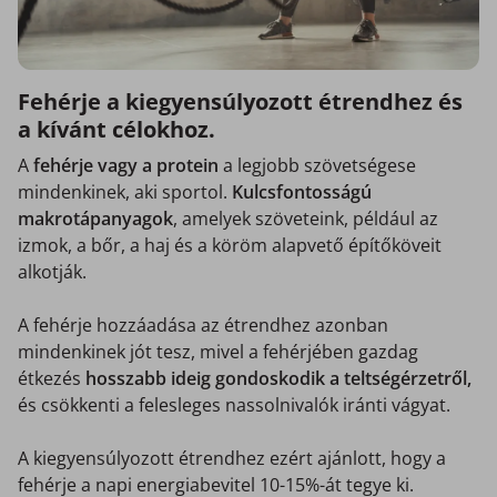
Fehérje a kiegyensúlyozott étrendhez és
a kívánt célokhoz.
A
fehérje vagy a protein
a legjobb szövetségese
mindenkinek, aki sportol.
Kulcsfontosságú
makrotápanyagok
, amelyek szöveteink, például az
izmok, a bőr, a haj és a köröm alapvető építőköveit
alkotják.
A fehérje hozzáadása az étrendhez azonban
mindenkinek jót tesz, mivel a fehérjében gazdag
étkezés
hosszabb ideig gondoskodik a teltségérzetről,
és csökkenti a felesleges nassolnivalók iránti vágyat.
A kiegyensúlyozott étrendhez ezért ajánlott, hogy a
fehérje a napi energiabevitel 10-15%-át tegye ki.