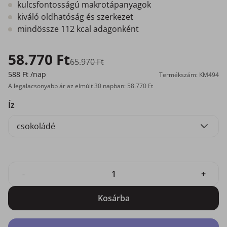
kulcsfontosságú makrotápanyagok
kiváló oldhatóság és szerkezet
mindössze 112 kcal adagonként
58.770 Ft
65.970 Ft
588 Ft
/nap
Termékszám: KM494
A legalacsonyabb ár az elmúlt 30 napban: 58.770 Ft
Íz
csokoládé
-
+
Kosárba