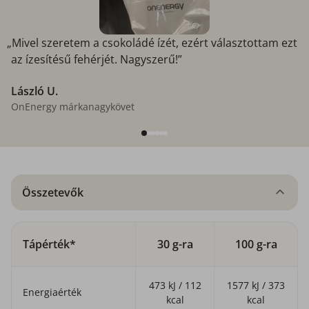
„Mivel szeretem a csokoládé ízét, ezért választottam ezt
az ízesítésű fehérjét. Nagyszerű!”
László U.
OnEnergy márkanagykövet
Összetevők
Tápérték*
30 g-ra
100 g-ra
473 kJ / 112
1577 kJ / 373
Energiaérték
kcal
kcal