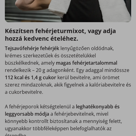
Készítsen fehérjeturmixot, vagy adja
hozzá kedvenc ételéhez.
Tejsavófehérje fehérjék
lenyűgözően oldódnak,
krémes szerkezetűek és összetételükkel
büszkélkednek, amely
magas fehérjetartalommal
rendelkezik – 20 g adagonként. Egy adaggal mindössze
112 kcal és 1,4 g cukor
kerül bevitelre, ami örömet
szerez mindazoknak, akik figyelnek a kalóriabevitelre és
a cukorbevitelre.
A fehérjeporok kétségtelenül a
leghatékonyabb és
leggyorsabb módja
a fehérjebevitelnek, mivel
könnyebb kontrollt biztosítanak a mennyiség felett,
ugyanakkor többféleképpen belefoglalhatók az
étrendbe.