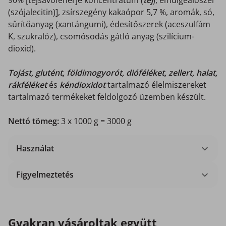
90% [tejsavófehérje koncentrátum (
tej
), emulgeálószer
(szójalecitin)], zsírszegény kakaópor 5,7 %, aromák, só,
sűrítőanyag (xantángumi), édesítőszerek (aceszulfám
K, szukralóz), csomósodás gátló anyag (szilícium-
dioxid).
Tojást, glutént, földimogyorót, dióféléket, zellert, halat,
rákféléket
és
kéndioxidot
tartalmazó élelmiszereket
tartalmazó termékeket feldolgozó üzemben készült.
Nettó tömeg:
3 x 1000 g = 3000 g
Használat
Figyelmeztetés
Gyakran vásároltak együtt