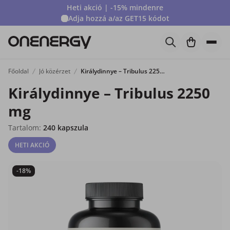
Heti akció | -15% mindenre
Adja hozzá a/az
GET15
kódot
Főoldal
Jó közérzet
Királydinnye – Tribulus 2250 mg
Királydinnye – Tribulus 2250
mg
Tartalom:
240 kapszula
HETI AKCIÓ
-18%