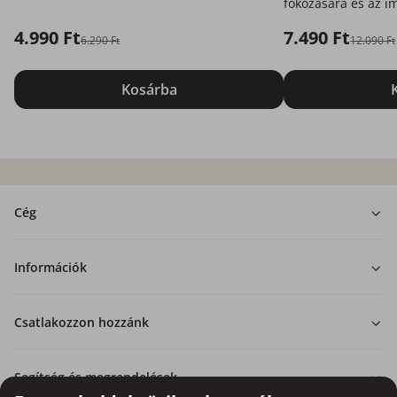
fokozására és az 
a vitalitás támogat
4.990 Ft
7.490 Ft
6.290 Ft
12.090 Ft
Kosárba
Cég
Információk
Csatlakozzon hozzánk
Segítség és megrendelések