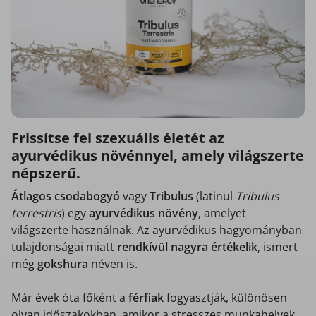
Frissítse fel szexuális életét az
ayurvédikus növénnyel, amely világszerte
népszerű.
Átlagos csodabogyó
vagy
Tribulus
(latinul
Tribulus
terrestris
) egy
ayurvédikus
növény
, amelyet
világszerte használnak. Az ayurvédikus hagyományban
tulajdonságai miatt
rendkívül nagyra értékelik
, ismert
még
gokshura
néven is.
Már évek óta főként a
férfiak
fogyasztják, különösen
olyan időszakokban, amikor a stresszes munkahelyek,