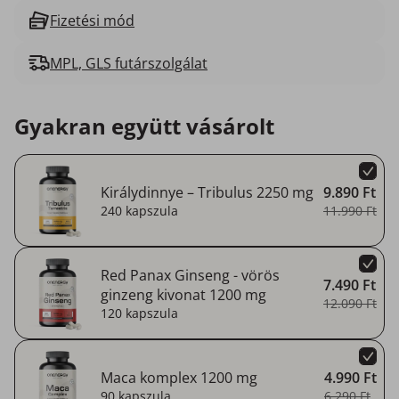
Fizetési mód
MPL, GLS futárszolgálat
Gyakran együtt vásárolt
Királydinnye – Tribulus 2250 mg
9.890 Ft
240 kapszula
11.990 Ft
Red Panax Ginseng - vörös
7.490 Ft
ginzeng kivonat 1200 mg
12.090 Ft
120 kapszula
Maca komplex 1200 mg
4.990 Ft
90 kapszula
6.290 Ft