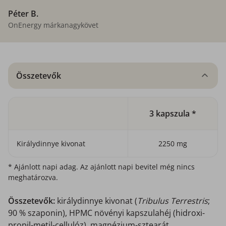
Péter B.
OnEnergy márkanagykövet
Összetevők
3 kapszula *
Királydinnye kivonat
2250 mg
* Ajánlott napi adag. Az ajánlott napi bevitel még nincs
meghatározva.
Összetevők:
királydinnye kivonat (
Tribulus Terrestris
;
90 % szaponin), HPMC növényi kapszulahéj (hidroxi-
propil-metil-cellulóz), magnézium-sztearát