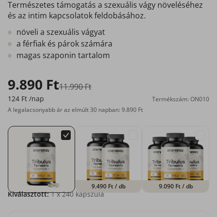
Természetes támogatás a szexuális vágy növeléséhez
és az intim kapcsolatok feldobásához.
növeli a szexuális vágyat
a férfiak és párok számára
magas szaponin tartalom
9.890 Ft
11.990 Ft
124 Ft
/nap
Termékszám: ON010
A legalacsonyabb ár az elmúlt 30 napban: 9.890 Ft
9.490 Ft
/ db
9.090 Ft
/ db
Kiválasztott:
1
x 240 kapszula