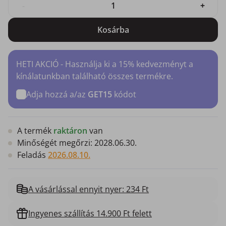
-
+
Kosárba
HETI AKCIÓ - Használja ki a 15% kedvezményt a
kínálatunkban található összes termékre.
Adja hozzá a/az
GET15
kódot
A termék
raktáron
van
Minőségét megőrzi:
2028.06.30.
Feladás
2026.08.10.
A vásárlással ennyit nyer: 234 Ft
Ingyenes szállítás 14.900 Ft felett