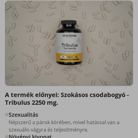
A termék előnyei: Szokásos csodabogyó -
Tribulus 2250 mg.
Szexualitás
Népszerű a párok körében, mivel hatással van a
szexuális vágyra és teljesítményre.
Növényi kivonat