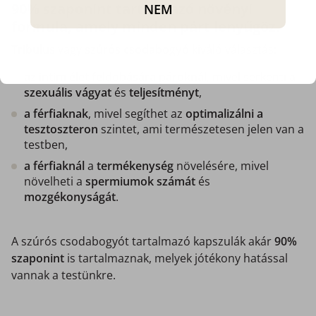
90% szaponint tartalmazó növényi
NEM
formula, amely minden párt lenyűgöz.
Tribulus
vagy
szúrós csodabogyó
kiváló választás:
az intim élet feldobására pároknál
, mivel serkenti a
szexuális vágyat
és
teljesítményt
,
a férfiaknak
, mivel segíthet az
optimalizálni a
tesztoszteron
szintet, ami természetesen jelen van a
testben,
a férfiaknál
a
termékenység
növelésére, mivel
növelheti a
spermiumok számát
és
mozgékonyságát
.
A szúrós csodabogyót tartalmazó kapszulák akár
90%
szaponint
is tartalmaznak, melyek jótékony hatással
vannak a testünkre.