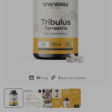
80
3
adag
kapszula naponta