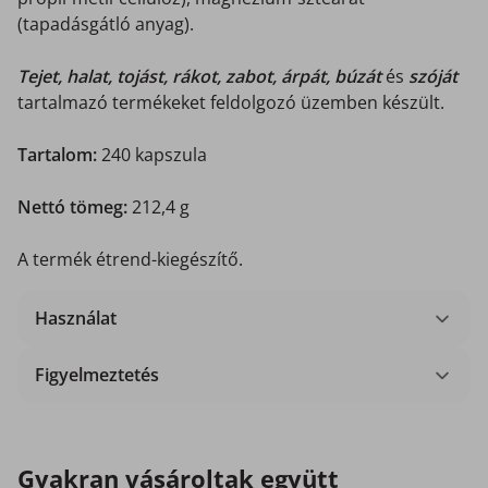
(tapadásgátló anyag).
T
ejet, halat, tojást, rákot, zabot, árpát, búzát
és
szóját
tartalmazó termékeket feldolgozó üzemben készült.
Tartalom:
240 kapszula
Nettó tömeg:
212,4 g
A termék étrend-kiegészítő.
Használat
Figyelmeztetés
Gyakran vásároltak együtt