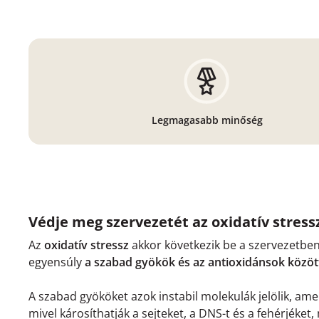
Legmagasabb minőség
Védje meg szervezetét az oxidatív stres
Az
oxidatív stressz
akkor következik be a szervezetben
egyensúly
a szabad gyökök és az antioxidánsok közöt
A szabad gyököket azok instabil molekulák jelölik, ame
mivel károsíthatják a sejteket, a DNS-t és a fehérjéket,