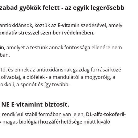
zabad gyökök felett - az egyik legerősebb
antioxidánsok, köztük az
E-vitamin
szedésével, amely
 oxidatív stresszel szembeni védelmében.
in
, amelyet a testünk annak fontossága ellenére nem
ában.
hető, és ennek az antioxidánsnak gazdag forrásai közé
 olívaolaj, a diófélék - a mandulától a mogyoróig, a
okkoli, a spenót és így tovább.
 NE E-vitamint biztosít.
 rendkívül stabil formában van jelen,
DL-alfa-tokoferil-
ly magas
biológiai hozzáférhetősége
miatt kiváló