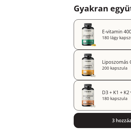
Gyakran együt
E-vitamin 40
180 lágy kapsz
Liposzomás 
200 kapszula
D3 + K1 + K2
180 kapszula
3 hozzá