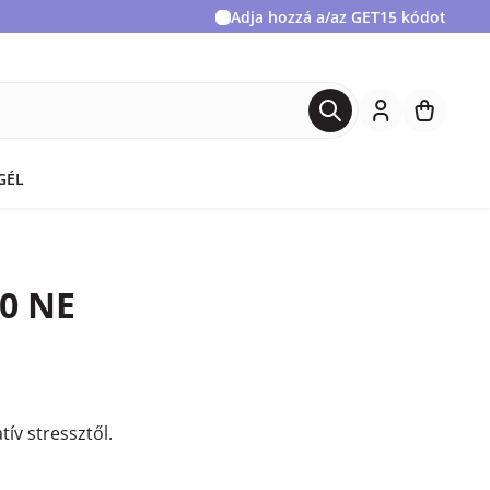
Adja hozzá a/az
GET15
kódot
GÉL
00 NE
tív stressztől.