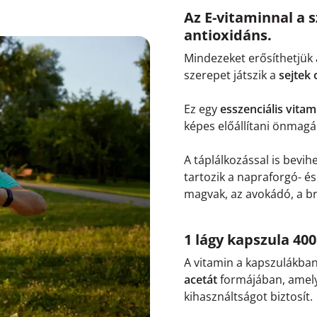
Az E-vitaminnal a s
antioxidáns.
Mindezeket erősíthetjük 
szerepet játszik a
sejtek
Ez egy
esszenciális vitam
képes előállítani önmag
A táplálkozással is bevi
tartozik a napraforgó- és
magvak, az avokádó, a br
1 lágy kapszula 400
A vitamin a kapszulákban
acetát
formájában, ame
kihasználtságot biztosít.