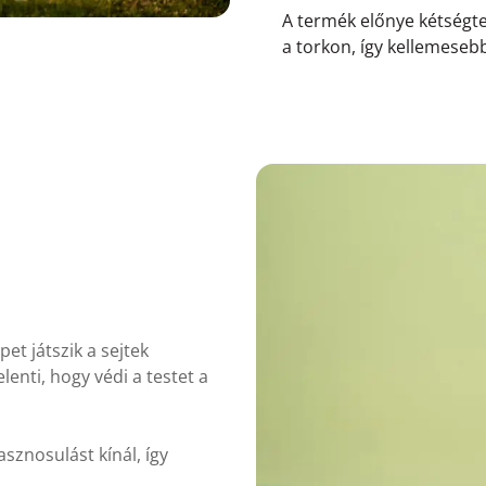
A termék előnye kétségt
a torkon, így kellemeseb
et játszik a sejtek
enti, hogy védi a testet a
asznosulást kínál, így
.