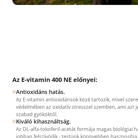
Az E-vitamin 400 NE előnyei:
Antioxidáns hatás.
Az E-vitamin antioxidánsok közé tartozik, mivel szerep
védelmében az oxidatív stresszel szemben, ami azt jel
szabad gyököktől.
Kiváló kihasználtság.
Az DL-alfa-tokoferil-acetát formája magas biológiai h
jobban felszívódik - testünk könnyebben hasznosítja