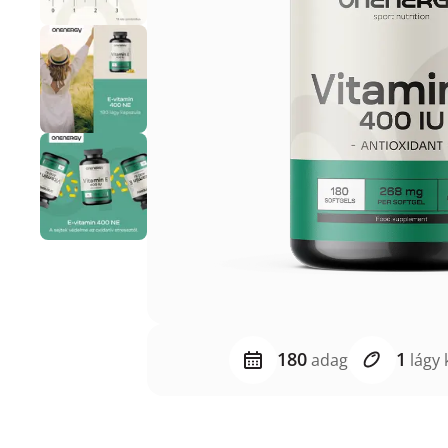
180
1
adag
lágy 