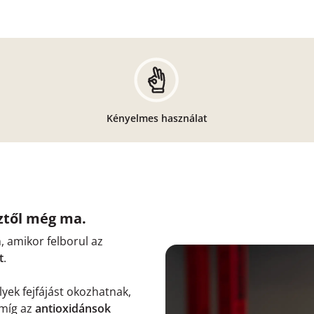
Kényelmes használat
sztől még ma.
, amikor felborul az
t
.
lyek fejfájást okozhatnak,
 míg az
antioxidánsok