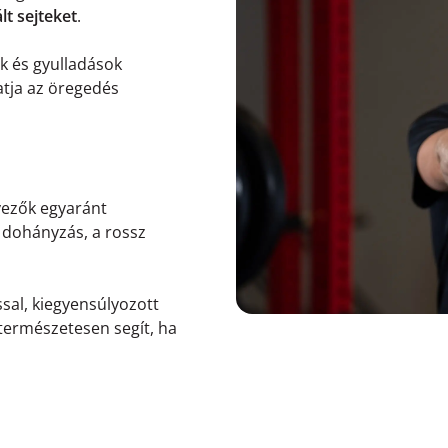
lt sejteket
.
k és gyulladások
atja az öregedés
nyezők egyaránt
a dohányzás, a rossz
sal, kiegyensúlyozott
 természetesen segít, ha