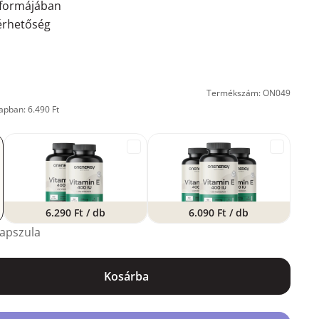
t formájában
érhetőség
Termékszám: ON049
apban: 6.490 Ft
6.290 Ft
/ db
6.090 Ft
/ db
kapszula
Kosárba