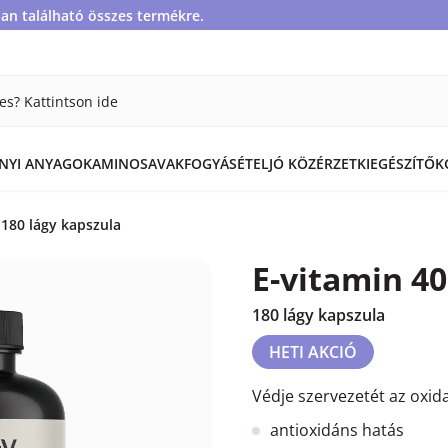
an található összes termékre.
es? Kattintson ide
ÁNYI ANYAGOK
AMINOSAVAK
FOGYÁS
ÉTEL
JÓ KÖZÉRZET
KIEGÉSZÍTŐK
 180 lágy kapszula
E-vitamin 4
180 lágy kapszula
HETI AKCIÓ
Védje szervezetét az oxida
antioxidáns hatás