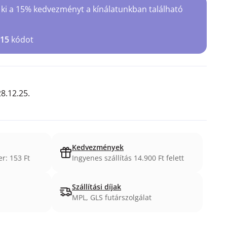
 ki a 15% kedvezményt a kínálatunkban található
15
kódot
8.12.25.
Kedvezmények
er: 153 Ft
Ingyenes szállítás 14.900 Ft felett
Szállítási díjak
MPL, GLS futárszolgálat