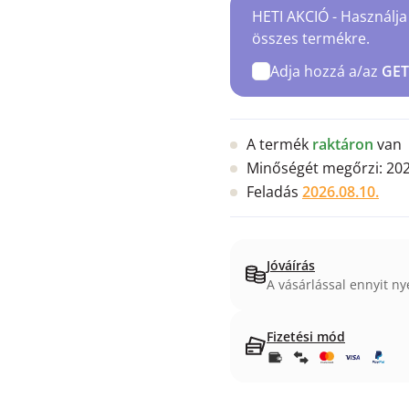
HETI AKCIÓ - Használja
összes termékre.
Adja hozzá a/az
GET
A termék
raktáron
van
Minőségét megőrzi:
202
Feladás
2026.08.10.
Jóváírás
A vásárlással ennyit ny
Fizetési mód