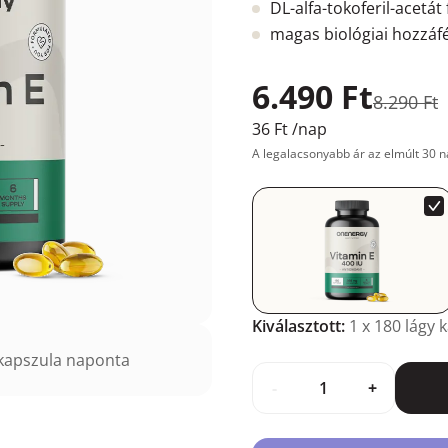
DL-alfa-tokoferil-acetá
magas biológiai hozzáf
6.490 Ft
8.290 Ft
36 Ft
/nap
A legalacsonyabb ár az elmúlt 30 n
Kiválasztott:
1
x 180 lágy 
kapszula naponta
-
+