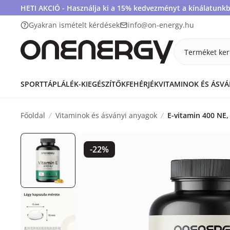
HETI AKCIÓ - Használja ki a 15% kedvezményt a kínálatunkb
Gyakran ismételt kérdések
info@on-energy.hu
Terméket ker
SPORTTÁPLÁLÉK-KIEGÉSZÍTŐK
FEHÉRJÉK
VITAMINOK ÉS ÁSV
Főoldal
Vitaminok és ásványi anyagok
E-vitamin 400 NE,
-22%