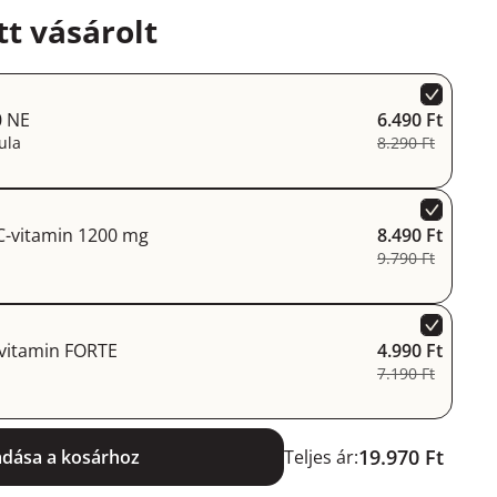
t vásárolt
0 NE
6.490 Ft
ula
8.290 Ft
C-vitamin 1200 mg
8.490 Ft
9.790 Ft
 vitamin FORTE
4.990 Ft
7.190 Ft
19.970 Ft
adása a kosárhoz
Teljes ár: